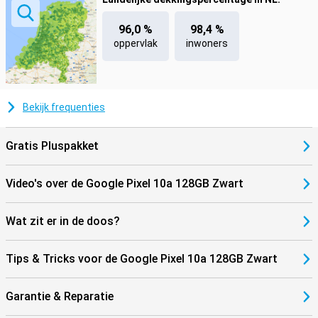
zodat je toestel altijd up-to-date en veilig blijft. Daarnaast voegen
automatische Pixel Feature Drops regelmatig nieuwe functies toe,
96,0 %
98,4 %
waardoor je toestel steeds beter wordt. Van Magische foto-editor
oppervlak
inwoners
en Circle to Search, tot Live ondertiteling en AI-audiofilters: je haalt
alles uit je telefoon, nu en in de toekomst. Met slimme
beveiligingsopties zoals gezichtsherkenning, een snelle
vingerafdrukscanner en diefstalbeveiliging blijf jij altijd in controle.
In noodgevallen kun je rekenen op functies zoals auto-
Bekijk frequenties
ongelukdetectie, crisiswaarschuwingen en nood-SOS. Je privacy is
goed beschermd dankzij Google Safe Browsing, een ingebouwde
VPN en de jarenlange beveiligingsupdates. Zo blijf je veilig, online en
Gratis Pluspakket
offline.
Video's over de Google Pixel 10a 128GB Zwart
Wat zit er in de doos?
Tips & Tricks voor de Google Pixel 10a 128GB Zwart
Garantie & Reparatie