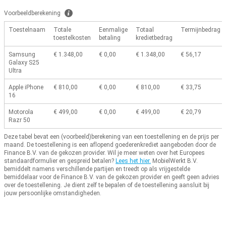
Voorbeeldberekening
Toestelnaam
Totale
Eenmalige
Totaal
Termijnbedrag
toestelkosten
betaling
kredietbedrag
Samsung
€ 1.348,00
€ 0,00
€ 1.348,00
€ 56,17
Galaxy S25
Ultra
Apple iPhone
€ 810,00
€ 0,00
€ 810,00
€ 33,75
16
Motorola
€ 499,00
€ 0,00
€ 499,00
€ 20,79
Razr 50
Deze tabel bevat een (voorbeeld)berekening van een toestellening en de prijs per
maand.
De toestellening is een aflopend goederenkrediet aangeboden door de
Finance B.V. van de gekozen provider.
Wil je meer weten over het Europees
standaardformulier en gespreid betalen?
Lees het hier.
MobielWerkt B.V.
bemiddelt namens verschillende partijen en treedt op als vrijgestelde
bemiddelaar voor de Finance B.V. van de gekozen provider en geeft geen advies
over de toestellening.
Je dient zelf te bepalen of de toestellening aansluit bij
jouw persoonlijke omstandigheden.