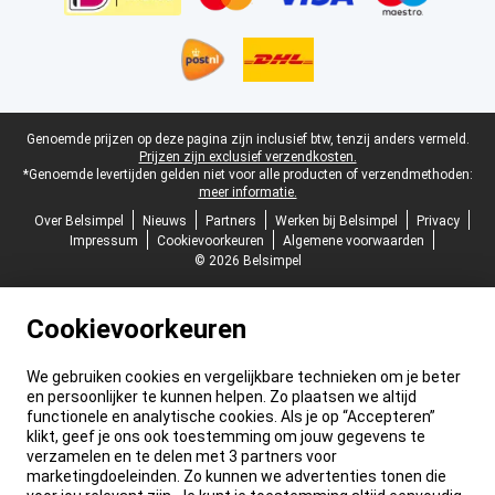
Juridische voettekst
Genoemde prijzen op deze pagina zijn inclusief btw, tenzij anders vermeld.
Prijzen zijn exclusief verzendkosten.
*Genoemde levertijden gelden niet voor alle producten of verzendmethoden:
meer informatie.
Over Belsimpel
Nieuws
Partners
Werken bij Belsimpel
Privacy
Impressum
Cookievoorkeuren
Algemene voorwaarden
© 2026 Belsimpel
Cookievoorkeuren
We gebruiken cookies en vergelijkbare technieken om je beter
en persoonlijker te kunnen helpen. Zo plaatsen we altijd
functionele en analytische cookies. Als je op “Accepteren”
klikt, geef je ons ook toestemming om jouw gegevens te
verzamelen en te delen met 3 partners voor
marketingdoeleinden. Zo kunnen we advertenties tonen die