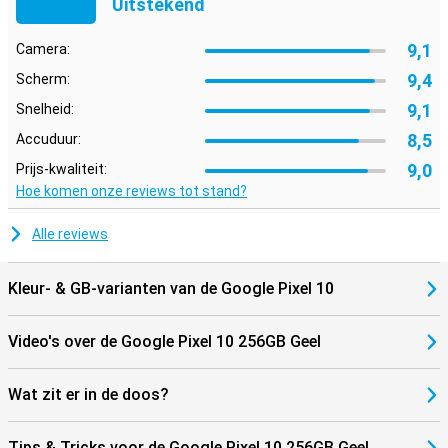
Uitstekend
Ideaal met andere Google-apparaten
9,1
Camera:
De Pixel 10 werkt moeiteloos samen met andere apparaten in het
Google-ecosysteem. Denk aan de
Pixel Watch 4
of
Pixel Buds 2 Pro
,
9,4
Scherm:
die je eenvoudig koppelt voor extra gemak. Meldingen, media en
instellingen synchroniseer je automatisch tussen je apparaten.
9,1
Snelheid:
Dankzij Google Assistent en slimme integraties houd je de controle
8,5
Accuduur:
over je smart home, je agenda en je dagelijkse routine, gewoon
vanuit je broekzak.
9,0
Prijs-kwaliteit:
Hoe komen onze reviews tot stand?
Alle reviews
Kleur- & GB-varianten van de Google Pixel 10
Video's over de Google Pixel 10 256GB Geel
Wat zit er in de doos?
Tips & Tricks voor de Google Pixel 10 256GB Geel