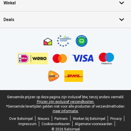
Winkel
Deals
Certificaten, betaalmethoden, bezorgingsdienst partners
Juridische voettekst
Genoemde prijzen op deze pagina zijn inclusief btw, tenzij anders vermeld.
Prijzen zijn exclusief verzendkosten.
*Genoemde levertijden gelden niet voor alle producten of verzendmethoden:
meer informatie.
Over Belsimpel
Nieuws
Partners
Werken bij Belsimpel
Privacy
Impressum
Cookievoorkeuren
Algemene voorwaarden
© 2026 Belsimpel