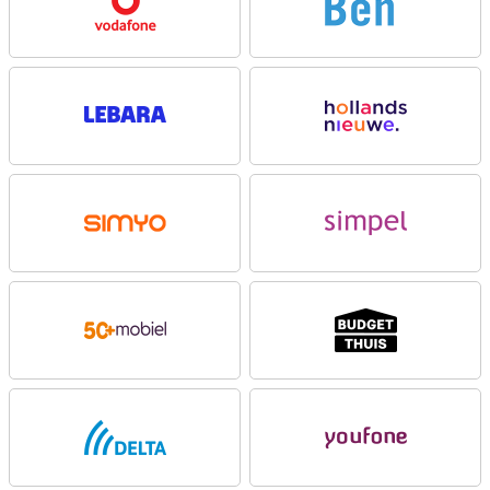
Met 16GB werkgeheugen schakel je soepel tussen apps en taken.
Multitasken gaat razendsnel en zonder haperingen. En met 256GB
opslagruimte heb je alle ruimte voor foto’s, video’s, documenten en
apps. Je hoeft dus nooit meer bestanden te verwijderen om ruimte
vrij te maken.
Slimme AI
Google loopt al jaren voorop als het gaat om slimme functies, en
dat merk je meteen bij de Google Pixel 10 Pro XL 256GB Zwart. Met
Gemini Live kun je naast typen ook gewoon praten met je telefoon,
alsof je een gesprek voert. Dat voelt verrassend natuurlijk aan.
Tijdens het gesprek deel je bovendien makkelijk je scherm, een foto
of een filmpje.
Je kunt Gemini bijvoorbeeld vragen om iets op internet op te
zoeken, een tekst samen te vatten of een route te sturen in een
groepschat. En met Circle to Search omcirkel je gewoon iets op je
scherm om daar direct meer info over te krijgen. Handig als je iets
wilt kopen of herkennen.
Camera’s van topniveau
De Google Pixel 10 Pro XL 256GB Zwart heeft een drievoudig
camerasysteem dat je helpt bij het maken van foto’s van
topkwaliteit. De hoofdcamera van 50 megapixel wordt aangevuld