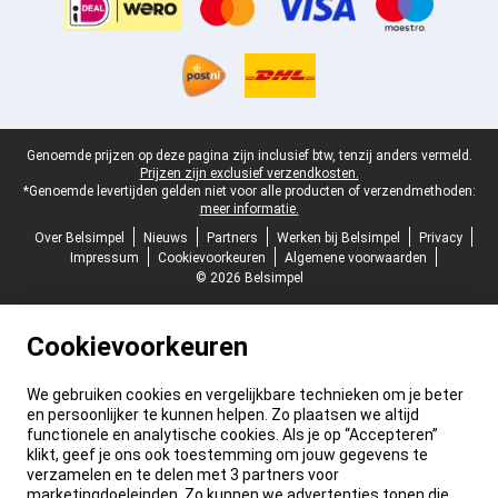
Juridische voettekst
Genoemde prijzen op deze pagina zijn inclusief btw, tenzij anders vermeld.
Prijzen zijn exclusief verzendkosten.
*Genoemde levertijden gelden niet voor alle producten of verzendmethoden:
meer informatie.
Over Belsimpel
Nieuws
Partners
Werken bij Belsimpel
Privacy
Impressum
Cookievoorkeuren
Algemene voorwaarden
© 2026 Belsimpel
Cookievoorkeuren
We gebruiken cookies en vergelijkbare technieken om je beter
en persoonlijker te kunnen helpen. Zo plaatsen we altijd
functionele en analytische cookies. Als je op “Accepteren”
klikt, geef je ons ook toestemming om jouw gegevens te
verzamelen en te delen met 3 partners voor
marketingdoeleinden. Zo kunnen we advertenties tonen die