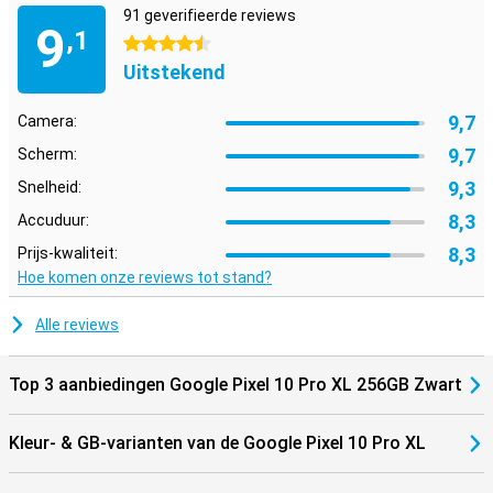
91 geverifieerde reviews
Daarnaast bedien je je slimme apparaten in huis, zoals verlichting
9
,1
of speakers, direct vanaf je telefoon. Zo werk je, luister je en leef je
4.5 sterren
slimmer met één centraal apparaat in je hand.
Uitstekend
9,7
Camera:
9,7
Scherm:
9,3
Snelheid:
8,3
Accuduur:
8,3
Prijs-kwaliteit:
Hoe komen onze reviews tot stand?
Alle reviews
Top 3 aanbiedingen Google Pixel 10 Pro XL 256GB Zwart
Kleur- & GB-varianten van de Google Pixel 10 Pro XL