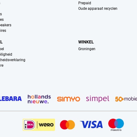
s
Prepaid
Oude apparaat recyclen
ns
es
peakers
ires
EL
WINKEL
pel
Groningen
iligheid
kheidsverklaring
re