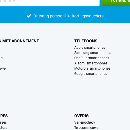
Ik meld 
Ontvang persoonlijke kortingsvouchers
N MET ABONNEMENT
TELEFOONS
Apple smartphones
Samsung smartphones
el
OnePlus smartphones
Xiaomi smartphones
euwe
Motorola smartphones
Google smartphones
IRES
OVERIG
ases
Verlengcheck
ctors
Telecomnieuws