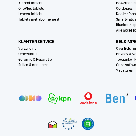
Xiaomi tablets
Powerbank
OnePlus tablets
Oordopjes
Lenovo tablets
Koptelefoo
Tablets met abonnement
Smartwatch
Bluetooth s
Alle accesso
KLANTENSERVICE
BELSIMP
Verzending
Over Belsim
Orderstatus
Privacy & Ve
Garantie & Reparatie
Toegankelij
Ruilen & annuleren
Onze softwa
Vacatures
Provider partners
Certificaten, betaalmethoden, bezorgingsdienst partners