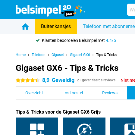
Buitenkansjes
Telefoon met abonneme
Klanten beoordelen Belsimpel met
4.4/5
Home
Telefoon
Gigaset
Gigaset GX6
Tips & Tricks
Gigaset GX6 - Tips & Tricks
8,9
Geweldig
Niet me
4.5 sterren
21 geverifieerde reviews
Overzicht
Los toestel
Reviews
Tips & Tricks voor de Gigaset GX6 Grijs