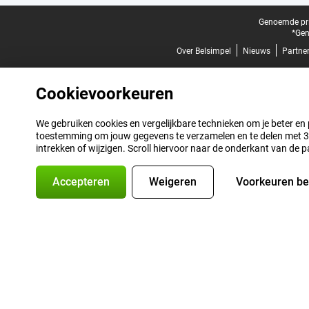
Juridische voettekst
Genoemde prij
*Gen
Over Belsimpel
Nieuws
Partne
Cookievoorkeuren
We gebruiken cookies en vergelijkbare technieken om je beter en pe
toestemming om jouw gegevens te verzamelen en te delen met 3 p
intrekken of wijzigen. Scroll hiervoor naar de onderkant van de p
Accepteren
Weigeren
Voorkeuren b