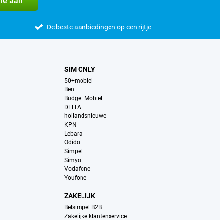
me aan
De beste aanbiedingen op een rijtje
SIM ONLY
50+mobiel
Ben
Budget Mobiel
DELTA
hollandsnieuwe
KPN
Lebara
Odido
Simpel
Simyo
Vodafone
Youfone
ZAKELIJK
Belsimpel B2B
Zakelijke klantenservice