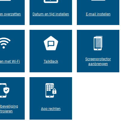
n overzetten
Datum en tijd instellen
E-mail instellen
Screenprotector
en met Wi-Fi
TalkBack
aanbrengen
lbeveiliging
App rechten
troleren