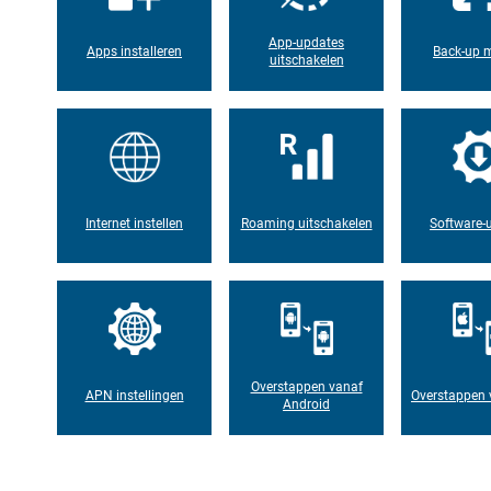
App-updates
Apps installeren
Back-up 
uitschakelen
Internet instellen
Roaming uitschakelen
Software-
Overstappen vanaf
APN instellingen
Overstappen 
Android