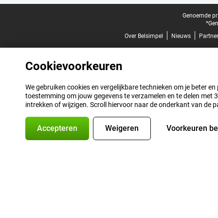
Juridische voettekst
Genoemde prij
*Gen
Over Belsimpel
Nieuws
Partne
Cookievoorkeuren
We gebruiken cookies en vergelijkbare technieken om je beter en pe
toestemming om jouw gegevens te verzamelen en te delen met 3 p
intrekken of wijzigen. Scroll hiervoor naar de onderkant van de p
Accepteren
Weigeren
Voorkeuren b