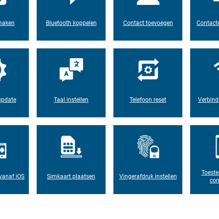
maken
Bluetooth koppelen
Contact toevoegen
Contacte
update
Taal instellen
Telefoon reset
Verbind
Toeste
vanaf iOS
Simkaart plaatsen
Vingerafdruk instellen
con