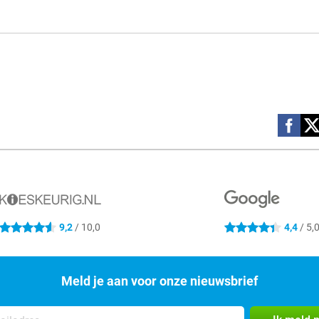
Social m
9,2
/ 10,0
4,4
/ 5,
4.6 sterren
4.4 sterren
Meld je aan voor onze nieuwsbrief