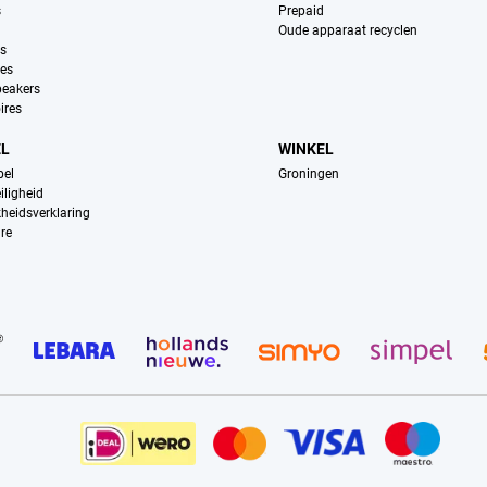
s
Prepaid
Oude apparaat recyclen
ns
es
peakers
ires
EL
WINKEL
pel
Groningen
iligheid
kheidsverklaring
re