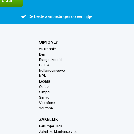
me aan
De beste aanbiedingen op een rijtje
SIM ONLY
50+mobiel
Ben
Budget Mobiel
DELTA
hollandsnieuwe
KPN
Lebara
Odido
Simpel
Simyo
Vodafone
Youfone
ZAKELIJK
Belsimpel B2B
Zakelijke klantenservice