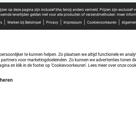
zen op deze pagina zijn inclusief btw, tenzij anders vermeld.
Prijzen zijn exclusief 
oemde levertijden gelden niet voor alle producten of verzendmethoden:
meer inform
rs
Werken bij Belsimpel
Privacy
Impressum
Cookievoorkeuren
Algemen
rsoonlijker te kunnen helpen. Zo plaatsen we altijd functionele en analyti
artners voor marketingdoeleinden. Zo kunnen we advertenties tonen die v
agina en klik in de footer op 'Cookievoorkeuren'. Lees meer over onze coo
eheren