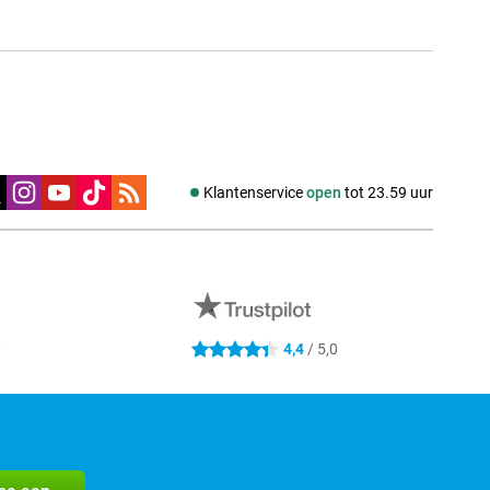
edia
Klantenservice
open
tot 23.59 uur
0
4,4
/ 5,0
4.4 sterren