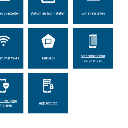
n overzetten
Datum en tijd instellen
E-mail instellen
Screenprotector
en met Wi-Fi
TalkBack
aanbrengen
lbeveiliging
App rechten
troleren