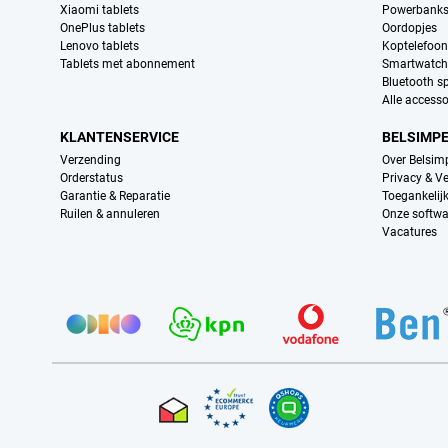
Xiaomi tablets
Powerbank
OnePlus tablets
Oordopjes
Lenovo tablets
Koptelefoo
Tablets met abonnement
Smartwatch
Bluetooth s
Alle accesso
KLANTENSERVICE
BELSIMP
Verzending
Over Belsim
Orderstatus
Privacy & Ve
Garantie & Reparatie
Toegankelij
Ruilen & annuleren
Onze softwa
Vacatures
Provider partners
Certificaten, betaalmethoden, bezorgingsdienst partners