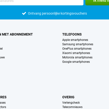
Ik meld 
Ontvang persoonlijke kortingsvouchers
N MET ABONNEMENT
TELEFOONS
Apple smartphones
Samsung smartphones
el
OnePlus smartphones
Xiaomi smartphones
euwe
Motorola smartphones
Google smartphones
IRES
OVERIG
ases
Verlengcheck
ctors
Telecomnieuws