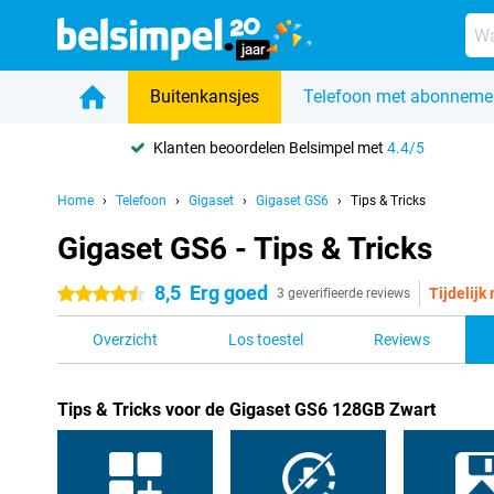
Buitenkansjes
Telefoon met abonneme
Klanten beoordelen Belsimpel met
4.4/5
Home
Telefoon
Gigaset
Gigaset GS6
Tips & Tricks
Gigaset GS6 - Tips & Tricks
8,5
Erg goed
Tijdelijk
4.5 sterren
3 geverifieerde reviews
Overzicht
Los toestel
Reviews
Tips & Tricks voor de Gigaset GS6 128GB Zwart