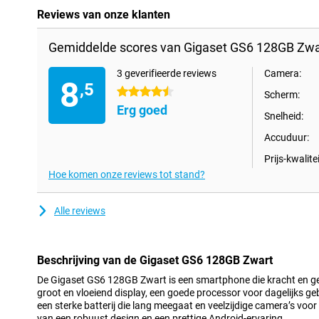
Reviews van onze klanten
Gemiddelde scores van Gigaset GS6 128GB Zwa
3 geverifieerde reviews
Camera:
8
,5
4.5 sterren
Scherm:
Erg goed
Snelheid:
Accuduur:
Prijs-kwalitei
Hoe komen onze reviews tot stand?
Alle reviews
Beschrijving van de Gigaset GS6 128GB Zwart
De Gigaset GS6 128GB Zwart is een smartphone die kracht en ge
groot en vloeiend display, een goede processor voor dagelijks g
een sterke batterij die lang meegaat en veelzijdige camera’s voor 
van een robuust design en een prettige Android-ervaring.