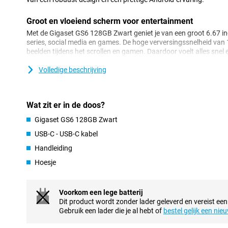
Groot en vloeiend scherm voor entertainment
Met de Gigaset GS6 128GB Zwart geniet je van een groot 6.67 in
series, social media en games. De hoge verversingssnelheid van
beelden tijdens het scrollen en gamen. Daardoor voelt alles snel
details komen goed tot hun recht, dankzij de OLED-technologie.
natte vingers en met handschoenen bediend worden. Handig als j
Volledige beschrijving
Sterke prestaties
De MediaTek Dimensity 7300-processor zorgt ervoor dat dagelijk
Wat zit er in de doos?
aan browsen, streamen of chatten met vrienden. Apps openen s
Gigaset GS6 128GB Zwart
werkgeheugen gaat wisselen tussen programma’s zonder moeite. 
aan opslagruimte. Mocht dit nog niet genoeg zijn, breid je het 
USB-C - USB-C kabel
tot 1TB! Zo blijft de Gigaset GS6 128GB Zwart prettig werken, 
Handleiding
tegelijk gebruikt.
Hoesje
Camera’s voor foto’s in elk moment
Met de drievoudige camera van de Gigaset GS6 128GB Zwart leg j
momenten vast. Met de 64MP-hoofdcamera maak je scherpe foto’s
Voorkom een lege batterij
kleuren. De 8MP-ultragroothoeklens gebruik je voor foto's vanui
Dit product wordt zonder lader geleverd en vereist een
macrolens leg je kleine details vast. Met de 32MP-selfiecamera ben
Gebruik een lader die je al hebt of
bestel gelijk een nie
heb je met de Gigaset GS6 altijd een smartphone bij je waarmee 