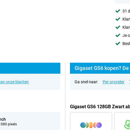
31 d
Klan
Klan
Je o
Best
Gigaset GS6 kopen? De 
an onze klanten
Ga snel naar:
Per provider
Gigaset GS6 128GB Zwart a
inch
080 pixels