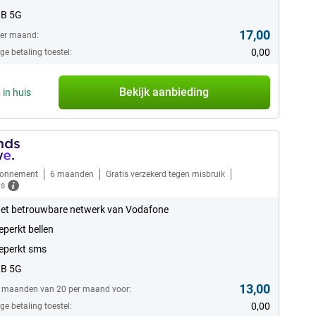
GB 5G
17,00
per maand:
0,00
e betaling toestel:
Bekijk aanbieding
n
in huis
bonnement
6 maanden
Gratis verzekerd tegen misbruik
ls
et betrouwbare netwerk van Vodafone
perkt bellen
eperkt sms
GB 5G
13,00
6 maanden van 20 per maand voor:
0,00
e betaling toestel: