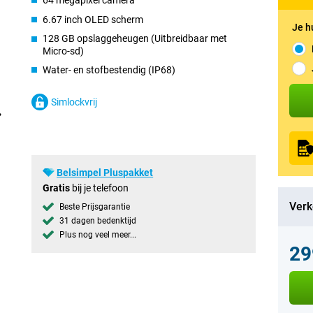
64 megapixel camera
6.67 inch OLED scherm
Je h
128 GB opslaggeheugen (Uitbreidbaar met
Micro-sd)
Water- en stofbestendig (IP68)
Simlockvrij
Belsimpel Pluspakket
Gratis
bij je telefoon
Verk
Beste Prijsgarantie
31 dagen bedenktijd
Plus nog veel meer...
29