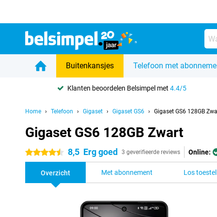
Buitenkansjes
Telefoon met abonneme
Klanten beoordelen Belsimpel met
4.4/5
Home
Telefoon
Gigaset
Gigaset GS6
Gigaset GS6 128GB Zwa
Gigaset GS6 128GB Zwart
8,5
Erg goed
Online:
4.5 sterren
3 geverifieerde reviews
Met abonnement
Los toestel
Overzicht