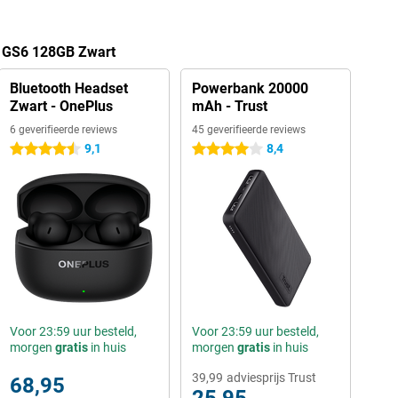
t GS6 128GB Zwart
Bluetooth Headset
Powerbank 20000
Zwart - OnePlus
mAh - Trust
6 geverifieerde reviews
45 geverifieerde reviews
9,1
8,4
4.5 sterren
4 sterren
Voor 23:59 uur besteld,
Voor 23:59 uur besteld,
morgen
gratis
in huis
morgen
gratis
in huis
39,99
adviesprijs Trust
68,95