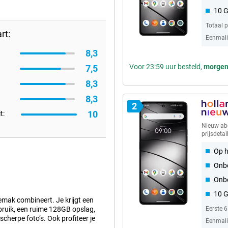
10 
Totaal 
rt:
Eenmalig
8,3
Voor 23:59 uur besteld,
morge
7,5
8,3
8,3
2
10
t:
Nieuw a
prijsdetai
Op h
Onbe
Onb
10 
mak combineert. Je krijgt een
ebruik, een ruime 128GB opslag,
Eerste 
scherpe foto’s. Ook profiteer je
Eenmalig