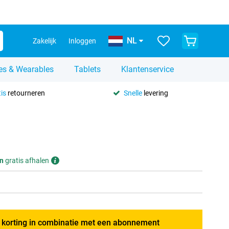
NL
Zakelijk
Inloggen
es & Wearables
Tablets
Klantenservice
is
retourneren
Snelle
levering
n
gratis afhalen
g korting in combinatie met een abonnement