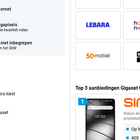
ternet
gapixels
e kwaliteit video
 niet inbegrepen
n tot 30W
Top 3 aanbiedingen Gigaset
era kiest
1
gaset
Nieuw a
prijsdetai
Op h
400 