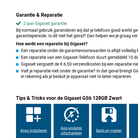
Batterij met extra vermogen
Garantie & Reparatie
Een smartphone moet je kunnen vertrouwen. De Gigaset GS6 he
5300mAh-batterij die moeiteloos een lange dag meegaat. Je kijkt v
2 jaar Gigaset garantie
gebruikt navigatie zonder constant naar een oplader te zoeken. Is
Bij normaal gebruik garanderen wij dat je telefoon goed werkt g
laad je de Gigaset GS6 128GB Zwart snel weer op dankzij de 30
garantieperiode. Is dit niet het geval? Dan helpen we je graag ver
laden is mogelijk met 15W. Zo ben je snel weer bereikbaar en klaa
Hoe werkt een reparatie bij Gigaset?
Robuust en duurzaam toestel
Een reparatie onder de garantievoorwaarden is altijd volledig 
Een reparatie van een Gigaset-Telefoon duurt gemiddeld 10 d
De Gigaset GS6 128GB Zwart heeft een robuust ontwerp. Dankzij d
beschermd tegen stof en water. Geen probleem dus als je hem per
Gigaset vergoedt de € 6,50 verzendkosten bij een reparatie nie
vallen! Verder is deze Gigaset smartphone ontworpen met duurz
Valt je reparatie niet onder de garantie? In dat geval brengt
wordt in Duitsland geproduceerd met 100% groene stroom. De bat
in rekening als je besluit je apparaat niet te laten repareren.
niet je hele toestel hoeft weg te gooien als de batterij stukgaat.
beveiligingsupdates weet je zeker dat je dit toestel jarenlang kun
Tips & Tricks voor de Gigaset GS6 128GB Zwart
Goede en stabiele communicatie
De Gigaset GS6 is voorzien van moderne communicatietechnieken
razendsnel al je gegevens en bestanden. Met Bluetooth 5.4 heb je 
verbinding. NFC zorgt ervoor dat je contactloos betaalt in de wi
schakel je heel gemakkelijk tussen verschillende mobiele provider
App-updates
Apps installeren
Back-up maken
uitschakelen