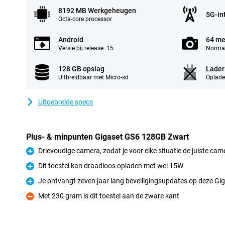
8192 MB Werkgeheugen
5G-in
Octa-core processor
Android
64 me
Versie bij release: 15
Normal
128 GB opslag
Lader
Uitbreidbaar met Micro-sd
Oplade
Uitgebreide specs
Plus- & minpunten Gigaset GS6 128GB Zwart
Drievoudige camera, zodat je voor elke situatie de juiste cam
Pluspunt
Dit toestel kan draadloos opladen met wel 15W
Pluspunt
Je ontvangt zeven jaar lang beveiligingsupdates op deze Gi
Pluspunt
Met 230 gram is dit toestel aan de zware kant
Minpunt