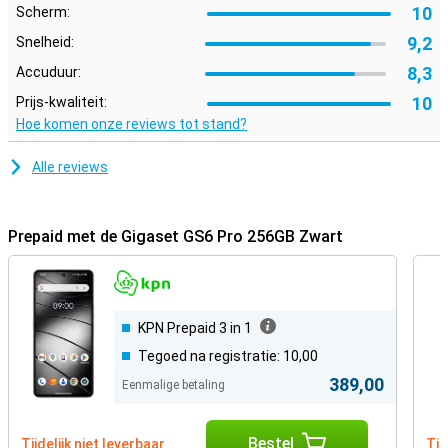
10
Scherm:
9,2
Snelheid:
8,3
Accuduur:
10
Prijs-kwaliteit:
Hoe komen onze reviews tot stand?
Alle reviews
Prepaid met de Gigaset GS6 Pro 256GB Zwart
KPN Prepaid 3 in 1
Tegoed na registratie: 10,00
389,00
Eenmalige betaling
Bestel
Tijdelijk niet leverbaar
Tij