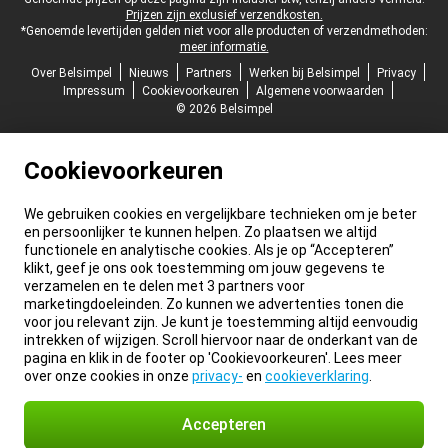
Juridische voettekst
Prijzen zijn exclusief verzendkosten.
*Genoemde levertijden gelden niet voor alle producten of verzendmethoden:
meer informatie.
Over Belsimpel
Nieuws
Partners
Werken bij Belsimpel
Privacy
Impressum
Cookievoorkeuren
Algemene voorwaarden
© 2026 Belsimpel
Cookievoorkeuren
We gebruiken cookies en vergelijkbare technieken om je beter
en persoonlijker te kunnen helpen. Zo plaatsen we altijd
functionele en analytische cookies. Als je op “Accepteren”
klikt, geef je ons ook toestemming om jouw gegevens te
verzamelen en te delen met 3 partners voor
marketingdoeleinden. Zo kunnen we advertenties tonen die
voor jou relevant zijn. Je kunt je toestemming altijd eenvoudig
intrekken of wijzigen. Scroll hiervoor naar de onderkant van de
pagina en klik in de footer op 'Cookievoorkeuren'. Lees meer
over onze cookies in onze
privacy-
en
cookieverklaring
.
Accepteren