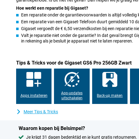
Hoe werkt een reparatie bij Gigaset?
Robuust en duurzaam toestel
Een reparatie onder de garantievoorwaarden is altijd volledig 
De Gigaset GS6 Pro heeft een robuust ontwerp. Dankzij de IP68-ce
Een reparatie van een Gigaset-Telefoon duurt gemiddeld 10 d
tegen stof en water. Geen probleem dus als je hem per ongeluk in
Verder is deze Gigaset smartphone ontworpen met duurzaamheid 
Gigaset vergoedt de € 6,50 verzendkosten bij een reparatie nie
Duitsland geproduceerd met 100% groene stroom. De batterij is ve
Valt je reparatie niet onder de garantie? In dat geval brengt
toestel hoeft weg te gooien als de batterij stukgaat. En met zev
in rekening als je besluit je apparaat niet te laten repareren.
weet je zeker dat je dit toestel jarenlang kunt gebruiken!
Goede en stabiele communicatie
Tips & Tricks voor de Gigaset GS6 Pro 256GB Zwart
De Gigaset GS6 Pro is voorzien van moderne communicatietechni
downloadt je razendsnel al je gegevens en bestanden. Met Bluetoo
Bluetooth-verbinding. NFC zorgt ervoor dat je contactloos betaal
technologie schakel je heel gemakkelijk tussen verschillende mob
App-updates
Apps installeren
Back-up maken
uitschakelen
Meer Tips & Tricks
Waarom kopen bij Belsimpel?
Je krijgt 31 dagen bedenktijd en je kunt gratis retourneren.