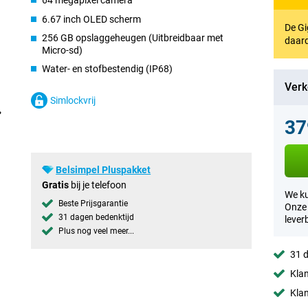
64 megapixel camera
6.67 inch OLED scherm
De Gi
256 GB opslaggeheugen (Uitbreidbaar met
daard
Micro-sd)
Water- en stofbestendig (IP68)
Verk
Simlockvrij
37
Belsimpel Pluspakket
Gratis
bij je telefoon
We ku
Beste Prijsgarantie
Onze 
31 dagen bedenktijd
lever
Plus nog veel meer...
31 d
Klan
Klan