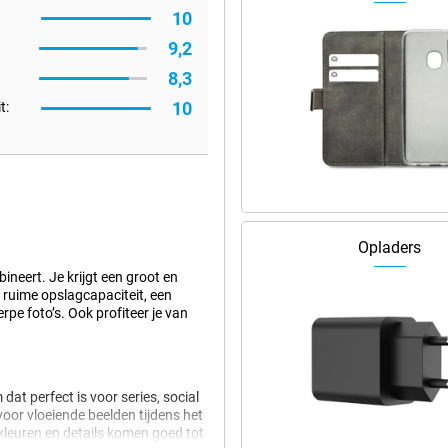
10
9,2
8,3
10
t:
Opladers
neert. Je krijgt een groot en
n ruime opslagcapaciteit, een
rpe foto’s. Ook profiteer je van
at perfect is voor series, social
or vloeiende beelden tijdens het
kleuren en details komen goed tot