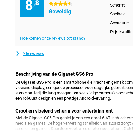
8
,8
4.5 sterren
Scherm:
Geweldig
Snelheid:
Accuduur:
Prijs-kwalitei
Hoe komen onze reviews tot stand?
Alle reviews
Beschrijving van de Gigaset GS6 Pro
De Gigaset GS6 Pro is een smartphone die kracht en gemak combi
vloeiend display, een goede processor voor dagelijks gebruik, ee
sterke batterij die lang meegaat en veelzijdige camera’s voor sche
een robuust design en een prettige Android-ervaring.
Groot en vloeiend scherm voor entertainment
Met de Gigaset GS6 Pro geniet je van een groot 6.67 inch-scherm d
media en games. De hoge verversingssnelheid van 120Hz zorgt vo
scrollen en gamen. Daardoor voelt alles snel en soepel aan. Ook 