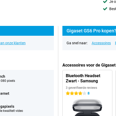
Je o
Best
Gigaset GS6 Pro kopen?
an onze klanten
Ga snel naar:
Accessoires
Accessoires voor de Gigaset
Bluetooth Headset
inch
Zwart - Samsung
080 pixels
3 geverifieerde reviews
8
ternet
4 sterren
gapixels
e kwaliteit video