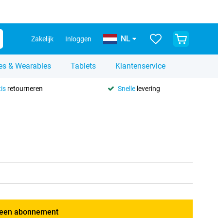
NL
Zakelijk
Inloggen
es & Wearables
Tablets
Klantenservice
is
retourneren
Snelle
levering
een abonnement