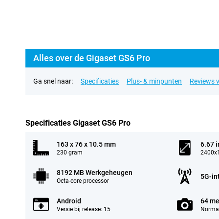
Alles over de Gigaset GS6 Pro
Ga snel naar:
Specificaties
Plus- & minpunten
Reviews v
Specificaties Gigaset GS6 Pro
163 x 76 x 10.5 mm
6.67 
230 gram
2400x1
8192 MB Werkgeheugen
5G-in
Octa-core processor
Android
64 me
Versie bij release: 15
Normal