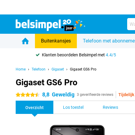
Buitenkansjes
Telefoon met abonneme
Klanten beoordelen Belsimpel met
4.4/5
Home
Telefoon
Gigaset
Gigaset GS6 Pro
Gigaset GS6 Pro
8,8
Geweldig
Tijdelijk
4.5 sterren
3 geverifieerde reviews
Los toestel
Reviews
Overzicht