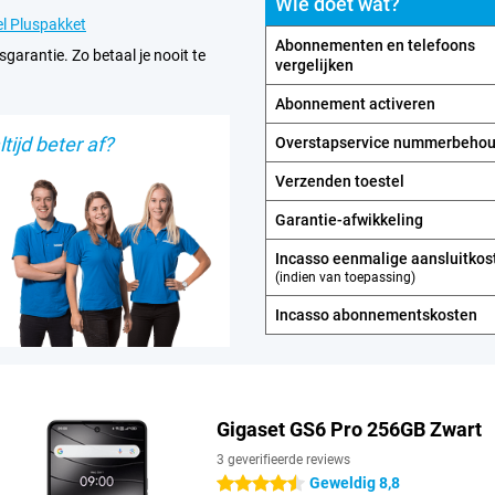
Wie doet wat?
l Pluspakket
Abonnementen en telefoons
sgarantie. Zo betaal je nooit te
vergelijken
Abonnement activeren
tijd beter af?
Overstapservice nummerbeho
Verzenden toestel
Garantie-afwikkeling
Incasso eenmalige aansluitkos
(indien van toepassing)
Incasso abonnements­kosten
Gigaset GS6 Pro 256GB Zwart
3 geverifieerde reviews
Geweldig 8,8
4.5 sterren