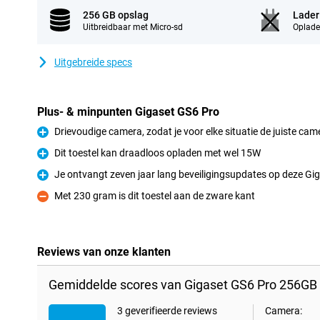
256 GB opslag
Lader
Uitbreidbaar met Micro-sd
Oplade
Uitgebreide specs
Plus- & minpunten Gigaset GS6 Pro
Drievoudige camera, zodat je voor elke situatie de juiste cam
Pluspunt
Dit toestel kan draadloos opladen met wel 15W
Pluspunt
Je ontvangt zeven jaar lang beveiligingsupdates op deze Gi
Pluspunt
Met 230 gram is dit toestel aan de zware kant
Minpunt
Reviews van onze klanten
Gemiddelde scores van Gigaset GS6 Pro 256GB 
3 geverifieerde reviews
Camera: