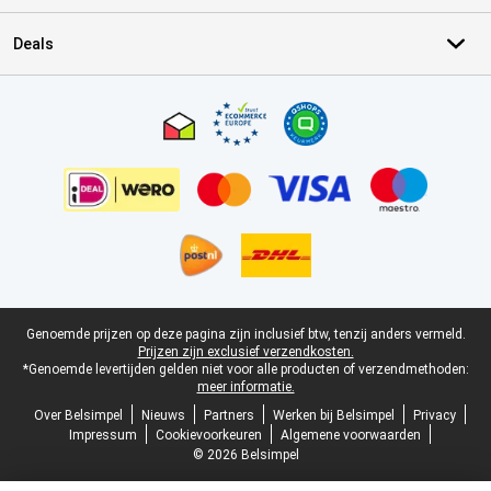
Deals
Certificaten, betaalmethoden, bezorgingsdienst partners
Juridische voettekst
Genoemde prijzen op deze pagina zijn inclusief btw, tenzij anders vermeld.
Prijzen zijn exclusief verzendkosten.
*Genoemde levertijden gelden niet voor alle producten of verzendmethoden:
meer informatie.
Over Belsimpel
Nieuws
Partners
Werken bij Belsimpel
Privacy
Impressum
Cookievoorkeuren
Algemene voorwaarden
© 2026 Belsimpel