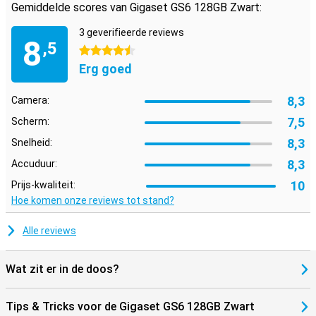
Gemiddelde scores van Gigaset GS6 128GB Zwart:
Goede en stabiele communicatie
De Gigaset GS6 is voorzien van moderne communicatietechnieken.
3 geverifieerde reviews
8
Via 5G en WiFi 6e downloadt je razendsnel al je gegevens en
,5
4.5 sterren
bestanden. Met Bluetooth 5.4 heb je altijd een stabiele Bluetooth-
verbinding. NFC zorgt ervoor dat je contactloos betaalt in de winkel
Erg goed
en dankzij eSIM-technologie schakel je heel gemakkelijk tussen
verschillende mobiele providers.
8,3
Camera:
7,5
Scherm:
8,3
Snelheid:
8,3
Accuduur:
10
Prijs-kwaliteit:
Hoe komen onze reviews tot stand?
Alle reviews
Wat zit er in de doos?
Tips & Tricks voor de Gigaset GS6 128GB Zwart