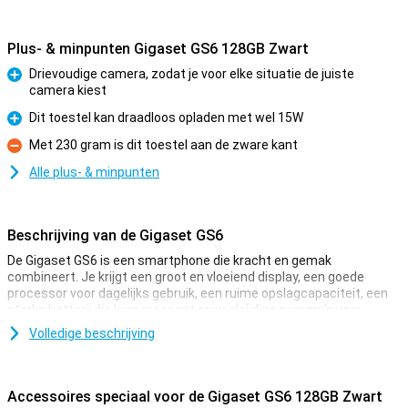
Plus- & minpunten Gigaset GS6 128GB Zwart
Drievoudige camera, zodat je voor elke situatie de juiste
camera kiest
Pluspunt
Dit toestel kan draadloos opladen met wel 15W
Pluspunt
Met 230 gram is dit toestel aan de zware kant
Minpunt
Alle plus- & minpunten
Beschrijving van de Gigaset GS6
De Gigaset GS6 is een smartphone die kracht en gemak
combineert. Je krijgt een groot en vloeiend display, een goede
processor voor dagelijks gebruik, een ruime opslagcapaciteit, een
sterke batterij die lang meegaat en veelzijdige camera’s voor
scherpe foto’s. Ook profiteer je van een robuust design en een
Volledige beschrijving
prettige Android-ervaring.
Groot en vloeiend scherm voor entertainment
Accessoires speciaal voor de Gigaset GS6 128GB Zwart
Met de Gigaset GS6 geniet je van een groot 6.67 inch-scherm dat