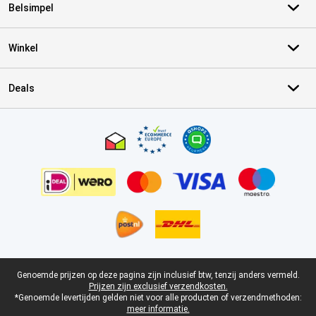
Belsimpel
Winkel
Deals
Certificaten, betaalmethoden, bezorgingsdienst partners
Juridische voettekst
Genoemde prijzen op deze pagina zijn inclusief btw, tenzij anders vermeld.
Prijzen zijn exclusief verzendkosten.
*Genoemde levertijden gelden niet voor alle producten of verzendmethoden:
meer informatie.