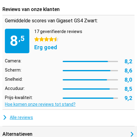
en video's. Heb je extra opslagruimte nodig? Dan plaats je een
Reviews van onze klanten
geheugenkaartje in het microSD-slot.
Gemiddelde scores van Gigaset GS4 Zwart:
Dualsim: ruimte voor twee simkaarten
Je hebt niet alleen plek voor een geheugenkaartje, maar er is ook
17 geverifieerde reviews
8
nog plek voor twee simkaarten tegelijkertijd dankzij Dualsim. Op
,5
4.5 sterren
deze manier kun je werk en privé gescheiden houden op één
Erg goed
toestel. Je bent bereikbaar op twee nummers en schakelt
eenvoudig en snel tussen beide simkaarten.
8,2
Camera:
8,6
Scherm:
8,0
Snelheid:
8,5
Accuduur:
9,2
Prijs-kwaliteit:
Hoe komen onze reviews tot stand?
Alle reviews
Alternatieven