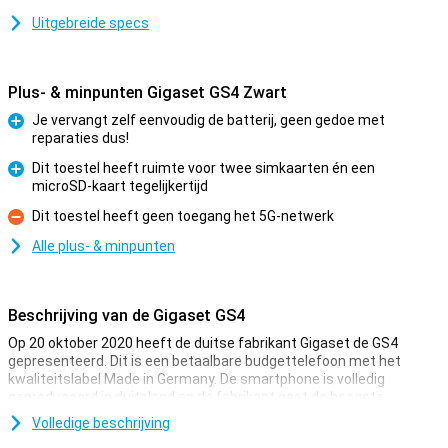
Uitgebreide specs
Plus- & minpunten Gigaset GS4 Zwart
Je vervangt zelf eenvoudig de batterij, geen gedoe met
reparaties dus!
Pluspunt
Dit toestel heeft ruimte voor twee simkaarten én een
microSD-kaart tegelijkertijd
Pluspunt
Dit toestel heeft geen toegang het 5G-netwerk
Minpunt
Alle plus- & minpunten
Beschrijving van de Gigaset GS4
Op 20 oktober 2020 heeft de duitse fabrikant Gigaset de GS4
gepresenteerd. Dit is een betaalbare budgettelefoon met het
kwaliteitslabel Made in Germany. De smartphone is volledig
geproduceerd in duitsland en de fabrikant gaat de hoogste
kwaliteit en duurzaamheid.
Volledige beschrijving
Zo heeft de Gigaset GS4 een verwisselbare batterij met