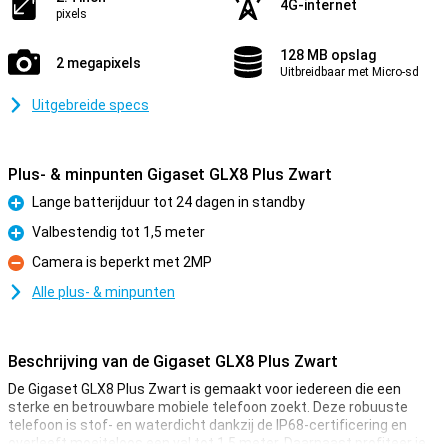
4G-internet
pixels
128 MB opslag
2 megapixels
Uitbreidbaar met Micro-sd
Uitgebreide specs
Plus- & minpunten Gigaset GLX8 Plus Zwart
Lange batterijduur tot 24 dagen in standby
Pluspunt
Valbestendig tot 1,5 meter
Pluspunt
Camera is beperkt met 2MP
Minpunt
Alle plus- & minpunten
Beschrijving van de Gigaset GLX8 Plus Zwart
De Gigaset GLX8 Plus Zwart is gemaakt voor iedereen die een
sterke en betrouwbare mobiele telefoon zoekt. Deze robuuste
telefoon is stof- en waterdicht dankzij de IP68-certificering en
overleeft moeiteloos een val tot 1,5 meter. Daarnaast profiteer je