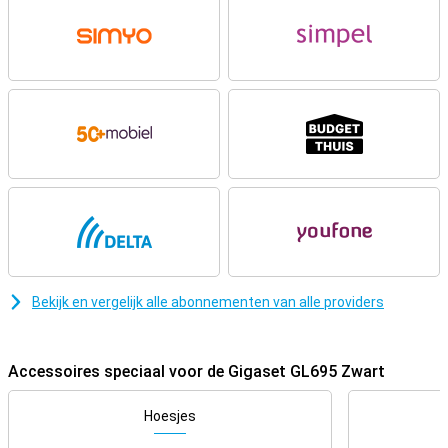
vinden. Ook zijn de knoppen groot, zodat je altijd de juiste knop
indrukt. Met aparte knoppen voor bijvoorbeeld de zaklamp,
toetsenvergrendeling en Audio Boost bedien je belangrijke functies
direct. Zo blijft de telefoon eenvoudig en duidelijk in gebruik.
Veilig en betrouwbaar
De Gigaset GL695 Zwart geeft een veilig gevoel. Met de SOS-
noodknop bel je in een noodgeval automatisch tot vijf ingestelde
contacten. Zo bereik je snel familie, buren of een arts. De sterke
1400mAh-batterij zorgt voor tot 12 dagen standby en ongeveer 9
uur beltijd. Opladen gaat makkelijk via het oplaadstation of USB-C.
De telefoon heeft ook een 2MP camera voor simpele foto’s van
contacten of achtergronden. Zo blijf je bereikbaar, veilig en
verbonden met de mensen om je heen.
Bekijk en vergelijk alle abonnementen van alle providers
Accessoires speciaal voor de Gigaset GL695 Zwart
Hoesjes