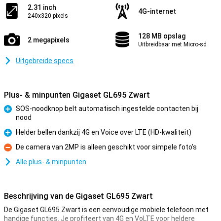
2.31 inch
4G-internet
240x320 pixels
128 MB opslag
2 megapixels
Uitbreidbaar met Micro-sd
Uitgebreide specs
Plus- & minpunten Gigaset GL695 Zwart
SOS-noodknop belt automatisch ingestelde contacten bij
nood
Pluspunt
Helder bellen dankzij 4G en Voice over LTE (HD-kwaliteit)
Pluspunt
De camera van 2MP is alleen geschikt voor simpele foto’s
Minpunt
Alle plus- & minpunten
Beschrijving van de Gigaset GL695 Zwart
De Gigaset GL695 Zwart is een eenvoudige mobiele telefoon met
handige functies. Je profiteert van 4G en VoLTE voor heldere