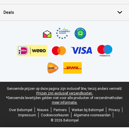
Deals
Certificaten, betaalmethoden, bezorgingsdienst partners
Juridische voettekst
Genoemde prijzen op deze pagina zijn inclusief btw, tenzij anders vermeld.
Prijzen zijn exclusief verzendkosten.
*Genoemde levertijden gelden niet voor alle producten of verzendmethoden:
meer informatie.
Over Belsimpel
Nieuws
Partners
Werken bij Belsimpel
Privacy
Impressum
Cookievoorkeuren
Algemene voorwaarden
© 2026 Belsimpel