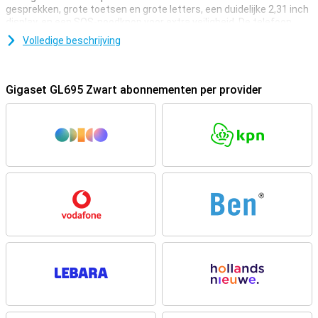
gesprekken, grote toetsen en grote letters, een duidelijke 2,31 inch
display, en een SOS-noodknop voor extra veiligheid. De telefoon
heeft ook Audio Boost voor harder geluid, Bluetooth 5.0, en speciale
Volledige beschrijving
sneltoetsen voor belangrijke contacten. Dankzij de lange
batterijduur en het oplaadstation hoef je niet vaak te laden. De
Gigaset GL695 is daardoor een fijne telefoon voor wie gemak,
veiligheid en duidelijkheid belangrijk vindt.
Gigaset GL695 Zwart abonnementen per provider
Eenvoudig bellen
Met de Gigaset GL695 bel je altijd helder en zonder gedoe. Dankzij
4G LTE en Voice over LTE klinken gesprekken extra duidelijk. De
Audio Boost-functie maakt het geluid harder als dat nodig is. Dat is
handig als je iemand slecht hoort. De telefoon werkt ook met
hoortoestellen (HAC). Zo blijft bellen voor iedereen prettig. Met de
grote toetsen kies je makkelijk een nummer. Je kunt ook twee
contacten opslaan onder de A- en B-sneltoets, zodat je ze met één
druk op de knop belt.
Makkelijke bediening
Het 2.31-inch IPS LCD-display van de Gigaset GL695 Zwart heeft
een hoog contrast. Daardoor zie je berichten, namen en de tijd
duidelijk op het scherm. De grote letters en simpele menu’s maken
de telefoon makkelijk te gebruiken. Alles is overzichtelijk en snel te