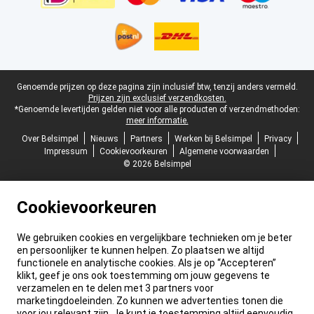
Juridische voettekst
Genoemde prijzen op deze pagina zijn inclusief btw, tenzij anders vermeld.
Prijzen zijn exclusief verzendkosten.
*Genoemde levertijden gelden niet voor alle producten of verzendmethoden:
meer informatie.
Over Belsimpel
Nieuws
Partners
Werken bij Belsimpel
Privacy
Impressum
Cookievoorkeuren
Algemene voorwaarden
© 2026 Belsimpel
Cookievoorkeuren
We gebruiken cookies en vergelijkbare technieken om je beter
en persoonlijker te kunnen helpen. Zo plaatsen we altijd
functionele en analytische cookies. Als je op “Accepteren”
klikt, geef je ons ook toestemming om jouw gegevens te
verzamelen en te delen met 3 partners voor
marketingdoeleinden. Zo kunnen we advertenties tonen die
voor jou relevant zijn. Je kunt je toestemming altijd eenvoudig