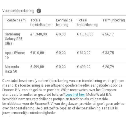
Voorbeeldberekening
Toestelnaam
Totale
Eenmalige
Totaal
Termijnbedrag
toestelkosten
betaling
kredietbedrag
Samsung
€ 1.348,00
€ 0,00
€ 1.348,00
€ 56,17
Galaxy S25
Ultra
Apple iPhone
€ 810,00
€ 0,00
€ 810,00
€ 33,75
16
Motorola
€ 499,00
€ 0,00
€ 499,00
€ 20,79
Razr 50
Deze tabel bevat een (voorbeeld)berekening van een toestellening en de prijs per
maand.
De toestellening is een aflopend goederenkrediet aangeboden door de
Finance B.V. van de gekozen provider.
Wil je meer weten over het Europees
standaardformulier en gespreid betalen?
Lees het hier.
MobielWerkt B.V.
bemiddelt namens verschillende partijen en treedt op als vrijgestelde
bemiddelaar voor de Finance B.V. van de gekozen provider en geeft geen advies
over de toestellening.
Je dient zelf te bepalen of de toestellening aansluit bij
jouw persoonlijke omstandigheden.