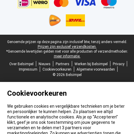
Juridische voettekst
Genoemde prijzen op deze pagina zijn inclusief btw, tenzij anders vermeld.
Prijzen zijn exclusief verzendkosten.
*Genoemde levertijden gelden niet voor alle producten of verzendmethoden:
meer informatie.
Over Belsimpel
Nieuws
Partners
Werken bij Belsimpel
Privacy
Impressum
Cookievoorkeuren
Algemene voorwaarden
© 2026 Belsimpel
Cookievoorkeuren
We gebruiken cookies en vergelijkbare technieken om je beter
en persoonlijker te kunnen helpen. Zo plaatsen we altijd
functionele en analytische cookies. Als je op “Accepteren”
klikt, geef je ons ook toestemming om jouw gegevens te
verzamelen en te delen met 3 partners voor
marketingdoeleinden. Zo kunnen we advertenties tonen die