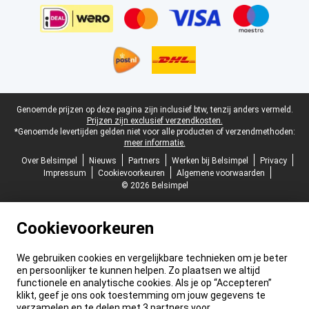
Juridische voettekst
Genoemde prijzen op deze pagina zijn inclusief btw, tenzij anders vermeld.
Prijzen zijn exclusief verzendkosten.
*Genoemde levertijden gelden niet voor alle producten of verzendmethoden:
meer informatie.
Over Belsimpel
Nieuws
Partners
Werken bij Belsimpel
Privacy
Impressum
Cookievoorkeuren
Algemene voorwaarden
© 2026 Belsimpel
Cookievoorkeuren
We gebruiken cookies en vergelijkbare technieken om je beter
en persoonlijker te kunnen helpen. Zo plaatsen we altijd
functionele en analytische cookies. Als je op “Accepteren”
klikt, geef je ons ook toestemming om jouw gegevens te
verzamelen en te delen met 3 partners voor