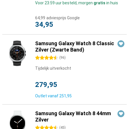
Voor 23:59 uur besteld, morgen
gratis
in huis
64,99
adviesprijs Google
34,95
Samsung Galaxy Watch 8 Classic
Zilver (Zwarte Band)
4.5 sterren
(
96
)
Tijdelijk uitverkocht
279,95
Outlet vanaf
251,95
Samsung Galaxy Watch 8 44mm
Zilver
4.5 sterren
(
45
)