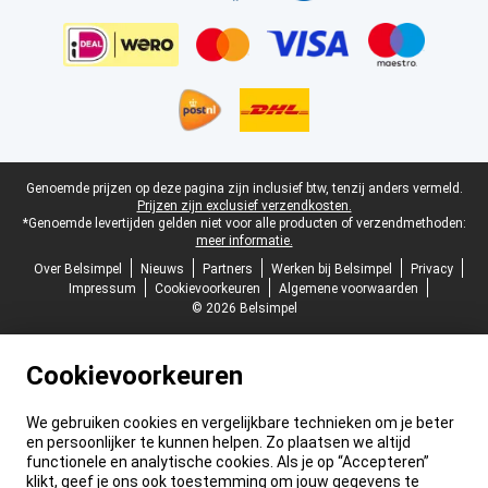
Juridische voettekst
Genoemde prijzen op deze pagina zijn inclusief btw, tenzij anders vermeld.
Prijzen zijn exclusief verzendkosten.
*Genoemde levertijden gelden niet voor alle producten of verzendmethoden:
meer informatie.
Over Belsimpel
Nieuws
Partners
Werken bij Belsimpel
Privacy
Impressum
Cookievoorkeuren
Algemene voorwaarden
© 2026 Belsimpel
Cookievoorkeuren
We gebruiken cookies en vergelijkbare technieken om je beter
en persoonlijker te kunnen helpen. Zo plaatsen we altijd
functionele en analytische cookies. Als je op “Accepteren”
klikt, geef je ons ook toestemming om jouw gegevens te