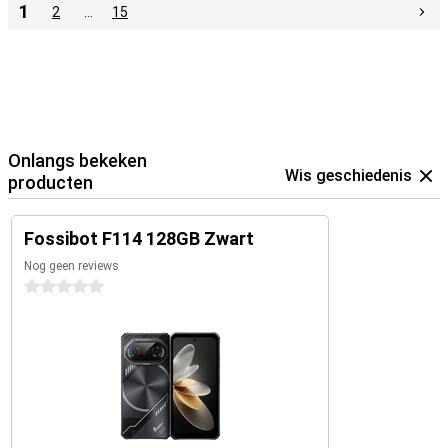
1
2
…
15
Onlangs bekeken
Wis geschiedenis
producten
Fossibot F114 128GB Zwart
Nog geen reviews
0 sterren