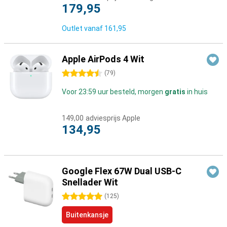
179,95
Outlet vanaf
161,95
Apple AirPods 4 Wit
4.5 sterren
(
79
)
Voor 23:59 uur besteld, morgen
gratis
in huis
149,00
adviesprijs Apple
134,95
Google Flex 67W Dual USB-C
Snellader Wit
5 sterren
(
125
)
Buitenkansje