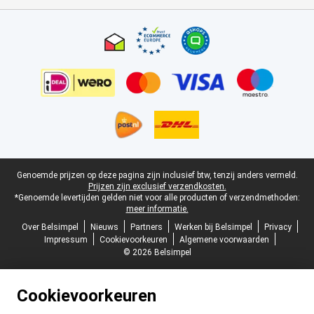
Certificaten, betaalmethoden, bezorgingsdienst partners
Juridische voettekst
Genoemde prijzen op deze pagina zijn inclusief btw, tenzij anders vermeld.
Prijzen zijn exclusief verzendkosten.
*Genoemde levertijden gelden niet voor alle producten of verzendmethoden:
meer informatie.
Over Belsimpel
Nieuws
Partners
Werken bij Belsimpel
Privacy
Impressum
Cookievoorkeuren
Algemene voorwaarden
© 2026 Belsimpel
Cookievoorkeuren