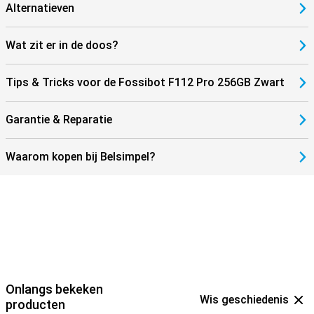
Alternatieven
Het toestel beschikt over een groot HD+ scherm van ongeveer 6.88
inch, waardoor je comfortabel video’s kijkt en apps gebruikt. Alles is
duidelijk zichtbaar, zelfs buiten. Dankzij 5G-internet ben je klaar
Wat zit er in de doos?
voor snelle downloads en vloeiend streamen. Je blijft altijd
verbonden, waar je ook bent. Dit maakt de Fossibot F112 Pro niet
alleen robuust, maar ook modern en gebruiksvriendelijk. Een ideale
Tips & Tricks voor de Fossibot F112 Pro 256GB Zwart
combinatie van kracht, snelheid en betrouwbaarheid in een
smartphone.
Garantie & Reparatie
Waarom kopen bij Belsimpel?
Onlangs bekeken
Wis geschiedenis
producten