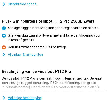
Uitgebreide specs
Plus- & minpunten Fossibot F112 Pro 256GB Zwart
Stevige rugged behuizing kan goed tegen vallen en stoten
Pluspunt
Sterk en duurzaam ontwerp met militaire certificering voor
intensief gebruik
Pluspunt
Relatief zwaar door robuust ontwerp
Minpunt
Alle plus- & minpunten
Beschrijving van de Fossibot F112 Pro
De Fossibot F112 Pro is gemaakt voor intensief gebruik. Je krijgt
een stevige rugged behuizing, IP69K-certificering, een grote
7150mAh-batterij, uitbreidbare RAM voor extra snelheid en 5G-
compatibiliteit. Deze telefoon is ideaal voor buitengebruik. Je hoeft
je geen zorgen te maken over stoten, water of prestaties, want
Volledige beschrijving
deze smartphone blijft betrouwbaar onder zware omstandigheden.