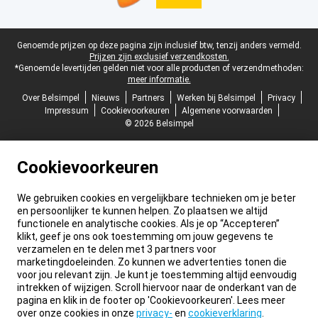
Juridische voettekst
Genoemde prijzen op deze pagina zijn inclusief btw, tenzij anders vermeld.
Prijzen zijn exclusief verzendkosten.
*Genoemde levertijden gelden niet voor alle producten of verzendmethoden:
meer informatie.
Over Belsimpel
Nieuws
Partners
Werken bij Belsimpel
Privacy
Impressum
Cookievoorkeuren
Algemene voorwaarden
© 2026 Belsimpel
Cookievoorkeuren
We gebruiken cookies en vergelijkbare technieken om je beter
en persoonlijker te kunnen helpen. Zo plaatsen we altijd
functionele en analytische cookies. Als je op “Accepteren”
klikt, geef je ons ook toestemming om jouw gegevens te
verzamelen en te delen met 3 partners voor
marketingdoeleinden. Zo kunnen we advertenties tonen die
voor jou relevant zijn. Je kunt je toestemming altijd eenvoudig
intrekken of wijzigen. Scroll hiervoor naar de onderkant van de
pagina en klik in de footer op 'Cookievoorkeuren'. Lees meer
over onze cookies in onze
privacy-
en
cookieverklaring
.