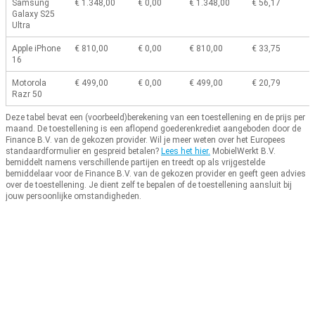
Samsung
€ 1.348,00
€ 0,00
€ 1.348,00
€ 56,17
Galaxy S25
Ultra
Apple iPhone
€ 810,00
€ 0,00
€ 810,00
€ 33,75
16
Motorola
€ 499,00
€ 0,00
€ 499,00
€ 20,79
Razr 50
Deze tabel bevat een (voorbeeld)berekening van een toestellening en de prijs per
maand.
De toestellening is een aflopend goederenkrediet aangeboden door de
Finance B.V. van de gekozen provider.
Wil je meer weten over het Europees
standaardformulier en gespreid betalen?
Lees het hier.
MobielWerkt B.V.
bemiddelt namens verschillende partijen en treedt op als vrijgestelde
bemiddelaar voor de Finance B.V. van de gekozen provider en geeft geen advies
over de toestellening.
Je dient zelf te bepalen of de toestellening aansluit bij
jouw persoonlijke omstandigheden.