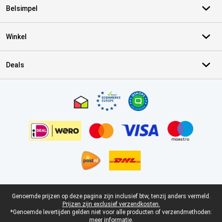
Belsimpel
Winkel
Deals
Certificaten, betaalmethoden, bezorgingsdienst partners
Juridische voettekst
Genoemde prijzen op deze pagina zijn inclusief btw, tenzij anders vermeld.
Prijzen zijn exclusief verzendkosten.
*Genoemde levertijden gelden niet voor alle producten of verzendmethoden:
meer informatie.