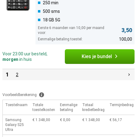
250 min
500 sms
18 GB 5G
Eerste 6 maanden van 10,00 per maand
3,50
voor:
100,00
Eenmalige betaling toestel:
Voor 23:00 uur besteld,
Kies je bundel
morgen
in huis
1
2
Voorbeeldberekening
Toestelnaam
Totale
Eenmalige
Totaal
Termijnbedrag
toestelkosten
betaling
kredietbedrag
Samsung
€ 1.348,00
€ 0,00
€ 1.348,00
€ 56,17
Galaxy S25
Ultra