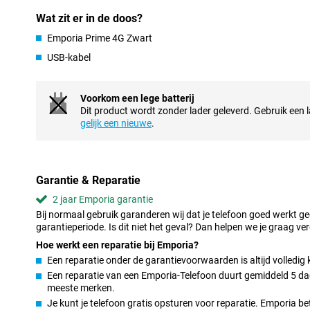
Met de ingebouwde noodknop van de Emporia Prime kun je met 
Wat zit er in de doos?
inschakelen. Dit geeft een geruststellend gevoel, zowel voor jezel
Emporia Prime 4G Zwart
is daarnaast robuust en stevig, zodat hij tegen een stootje kan. I
naar een veilige en betrouwbare seniorentelefoon.
USB-kabel
Altijd bereikbaar met 4G
Voorkom een lege batterij
De Emporia Prime 4G ondersteunt 4G, zodat je overal snel en stab
Dit product wordt zonder lader geleverd. Gebruik een la
versturen. Dit maakt het makkelijk om in contact te blijven met fa
gelijk een nieuwe
.
bent. Dankzij de krachtige batterij gaat de telefoon bovendien l
opladen.
Handige extra functies
Garantie & Reparatie
Deze seniorentelefoon biedt extra functies zoals een zaklamp, e
toegang tot je favoriete contacten. Deze functies maken het gebr
2 jaar Emporia garantie
praktisch, maar ook plezierig. Bovendien zijn ze met één druk op
Bij normaal gebruik garanderen wij dat je telefoon goed werkt g
de Emporia Prime 4G biedt alles wat je nodig hebt in een eenvou
garantieperiode. Is dit niet het geval? Dan helpen we je graag ver
Hoe werkt een reparatie bij Emporia?
Een reparatie onder de garantievoorwaarden is altijd volledig 
Een reparatie van een Emporia-Telefoon duurt gemiddeld 5 dage
meeste merken.
Je kunt je telefoon gratis opsturen voor reparatie. Emporia b