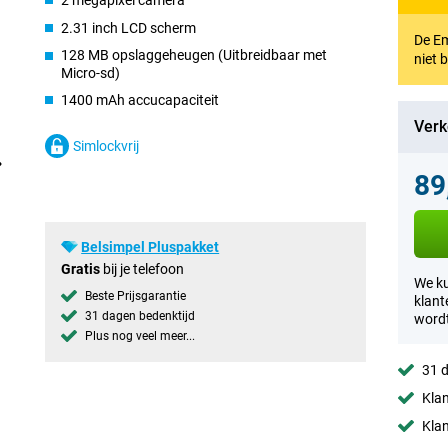
2 megapixel camera
2.31 inch LCD scherm
De Em
128 MB opslaggeheugen (Uitbreidbaar met
niet 
Micro-sd)
1400 mAh accucapaciteit
Verk
Simlockvrij
89
Belsimpel Pluspakket
Gratis
bij je telefoon
We ku
Beste Prijsgarantie
klant
31 dagen bedenktijd
wordt
Plus nog veel meer...
31 d
Klan
Klan