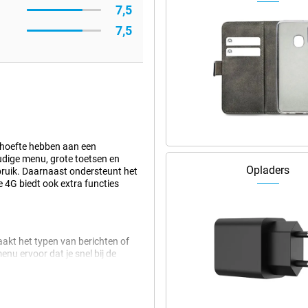
7,5
7,5
ehoefte hebben aan een
udige menu, grote toetsen en
Opladers
ebruik. Daarnaast ondersteunt het
e 4G biedt ook extra functies
aakt het typen van berichten of
enu ervoor dat je snel bij de
t eenvoud in gedachten, zodat je