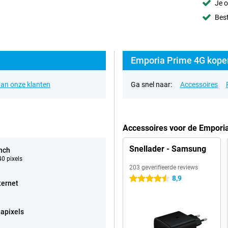
Je o
Best
Emporia Prime 4G kopen
an onze klanten
Ga snel naar:
Accessoires
Accessoires voor de Empori
Snellader - Samsung
inch
0 pixels
203 geverifieerde reviews
8,9
4.5 sterren
ternet
apixels