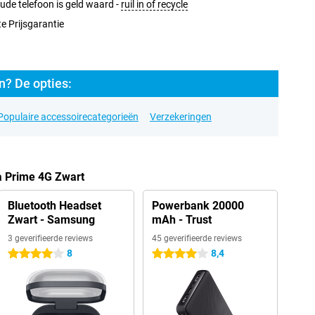
ude telefoon is geld waard -
ruil in of recycle
e Prijsgarantie
? De opties:
Populaire accessoirecategorieën
Verzekeringen
a Prime 4G Zwart
Bluetooth Headset
Powerbank 20000
Zwart - Samsung
mAh - Trust
3 geverifieerde reviews
45 geverifieerde reviews
8
8,4
4 sterren
4 sterren