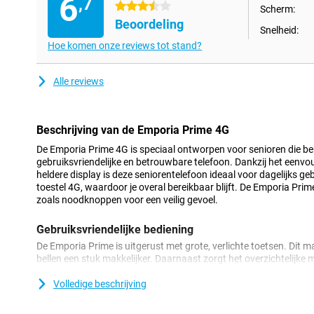
6
,7
3.5 sterren
Scherm:
Beoordeling
Snelheid:
Hoe komen onze reviews tot stand?
Alle reviews
Beschrijving van de Emporia Prime 4G
De Emporia Prime 4G is speciaal ontworpen voor senioren die b
gebruiksvriendelijke en betrouwbare telefoon. Dankzij het eenvo
heldere display is deze seniorentelefoon ideaal voor dagelijks g
toestel 4G, waardoor je overal bereikbaar blijft. De Emporia Prim
zoals noodknoppen voor een veilig gevoel.
Gebruiksvriendelijke bediening
De Emporia Prime is uitgerust met grote, verlichte toetsen. Dit m
bellen een stuk makkelijker. Daarnaast zorgt het overzichtelijke m
gewenste functies komt. Deze seniorentelefoon is ontworpen me
zonder zorgen kunt genieten van je telefoon.
Volledige beschrijving
Veilig en betrouwbaar