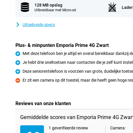
128 MB opslag
Lader
Uitbreidbaar met Micro-sd
Uitgebreide specs
Plus- & minpunten Emporia Prime 4G Zwart
Met deze telefoon ben je altijd en overal bereikbaar dankzij d
Pluspunt
Je hebt drie sneltoetsen naar contacten die je zelf kunt instel
Pluspunt
Deze seniorentelefoon is voorzien van grote, duidelijke toets
Pluspunt
Er zit een camera op dit toestel, maar die heeft geen hoge res
Minpunt
Reviews van onze klanten
Gemiddelde scores van Emporia Prime 4G Zwart
1 geverifieerde review
Camera: