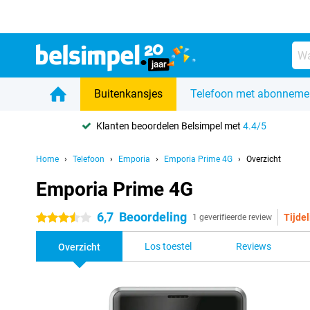
Buitenkansjes
Telefoon met abonneme
Klanten beoordelen Belsimpel met
4.4/5
Home
Telefoon
Emporia
Emporia Prime 4G
Overzicht
Emporia Prime 4G
6,7
Beoordeling
Tijdel
3.5 sterren
1 geverifieerde review
Los toestel
Reviews
Overzicht