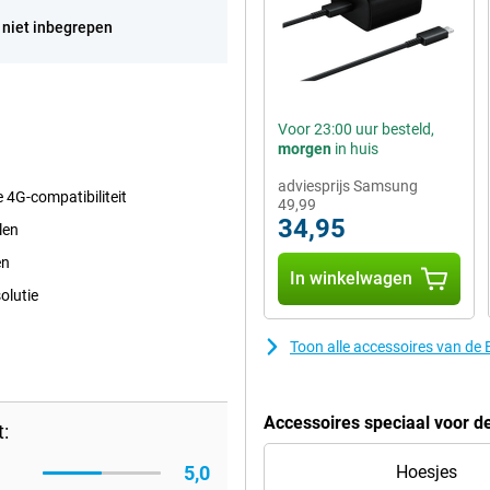
 niet inbegrepen
Voor 23:00 uur besteld,
morgen
in huis
adviesprijs Samsung
e 4G-compatibiliteit
49,99
34,95
len
en
In winkelwagen
olutie
Toon alle accessoires van de
Accessoires speciaal voor d
:
5,0
Hoesjes