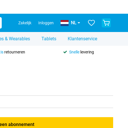
NL
Zakelijk
Inloggen
es & Wearables
Tablets
Klantenservice
is
retourneren
Snelle
levering
een abonnement