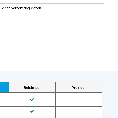
 je een verzekering kiezen.
Belsimpel
Provider
Wordt niet gedaan door Provider
-
Wordt gedaan door Belsimpel
Wordt niet gedaan door Provider
-
Wordt gedaan door Belsimpel