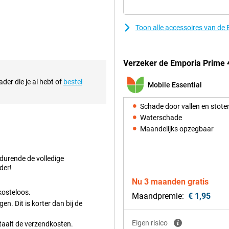
één druk op de knop hulp
f als voor je naasten. De telefoon
Toon alle accessoires van de
deaal voor iedereen die op zoek is
Verzeker de Emporia Prime 4
iel kunt bellen en berichten
der die je al hebt of
bestel
milie en vrienden, waar je ook
Mobile Essential
ang mee zonder tussentijds
Schade door vallen en stote
Waterschade
Maandelijks opzegbaar
en camerafunctie en snelle
uik van de telefoon niet alleen
 de sneltoets te bedienen. Kortom,
edurende de volledige
dige en betrouwbare telefoon.
der!
Nu 3 maanden gratis
kosteloos.
Maandpremie:
€ 1,95
n. Dit is korter dan bij de
Eigen risico
etaalt de verzendkosten.