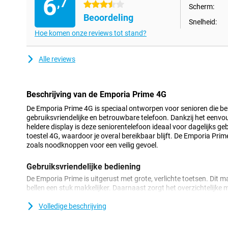
6
,7
3.5 sterren
Scherm:
Beoordeling
Snelheid:
Hoe komen onze reviews tot stand?
Alle reviews
Beschrijving van de Emporia Prime 4G
De Emporia Prime 4G is speciaal ontworpen voor senioren die b
gebruiksvriendelijke en betrouwbare telefoon. Dankzij het eenvo
heldere display is deze seniorentelefoon ideaal voor dagelijks g
toestel 4G, waardoor je overal bereikbaar blijft. De Emporia Prim
zoals noodknoppen voor een veilig gevoel.
Gebruiksvriendelijke bediening
De Emporia Prime is uitgerust met grote, verlichte toetsen. Dit m
bellen een stuk makkelijker. Daarnaast zorgt het overzichtelijke m
gewenste functies komt. Deze seniorentelefoon is ontworpen me
zonder zorgen kunt genieten van je telefoon.
Volledige beschrijving
Veilig en betrouwbaar