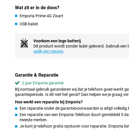
Met de ingebouwde noodknop van de Emporia Prime kun je met 
Wat zit er in de doos?
inschakelen. Dit geeft een geruststellend gevoel, zowel voor jezel
Emporia Prime 4G Zwart
is daarnaast robuust en stevig, zodat hij tegen een stootje kan. I
naar een veilige en betrouwbare seniorentelefoon.
USB-kabel
Altijd bereikbaar met 4G
Voorkom een lege batterij
De Emporia Prime 4G ondersteunt 4G, zodat je overal snel en stab
Dit product wordt zonder lader geleverd. Gebruik een la
versturen. Dit maakt het makkelijk om in contact te blijven met fa
gelijk een nieuwe
.
bent. Dankzij de krachtige batterij gaat de telefoon bovendien l
opladen.
Handige extra functies
Garantie & Reparatie
Deze seniorentelefoon biedt extra functies zoals een zaklamp, e
toegang tot je favoriete contacten. Deze functies maken het gebr
2 jaar Emporia garantie
praktisch, maar ook plezierig. Bovendien zijn ze met één druk op
Bij normaal gebruik garanderen wij dat je telefoon goed werkt g
de Emporia Prime 4G biedt alles wat je nodig hebt in een eenvou
garantieperiode. Is dit niet het geval? Dan helpen we je graag ver
Hoe werkt een reparatie bij Emporia?
Een reparatie onder de garantievoorwaarden is altijd volledig 
Een reparatie van een Emporia-Telefoon duurt gemiddeld 5 dage
meeste merken.
Je kunt je telefoon gratis opsturen voor reparatie. Emporia b