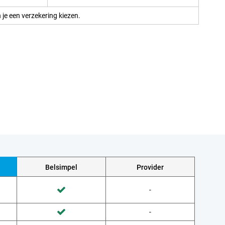
 je een verzekering kiezen.
Belsimpel
Provider
Wordt niet gedaan door Provider
-
Wordt gedaan door Belsimpel
Wordt niet gedaan door Provider
-
Wordt gedaan door Belsimpel