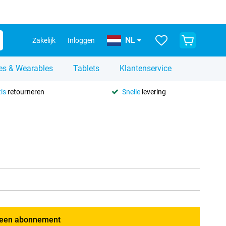
NL
Zakelijk
Inloggen
es & Wearables
Tablets
Klantenservice
is
retourneren
Snelle
levering
een abonnement