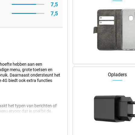
7,5
7,5
ehoefte hebben aan een
udige menu, grote toetsen en
Opladers
ebruik. Daarnaast ondersteunt het
e 4G biedt ook extra functies
aakt het typen van berichten of
enu ervoor dat je snel bij de
t eenvoud in gedachten, zodat je