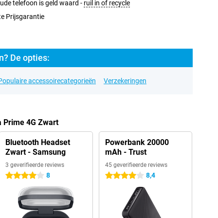
ude telefoon is geld waard -
ruil in of recycle
e Prijsgarantie
? De opties:
Populaire accessoirecategorieën
Verzekeringen
a Prime 4G Zwart
Bluetooth Headset
Powerbank 20000
Zwart - Samsung
mAh - Trust
3 geverifieerde reviews
45 geverifieerde reviews
8
8,4
4 sterren
4 sterren