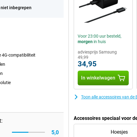
 niet inbegrepen
Voor 23:00 uur besteld,
morgen
in huis
adviesprijs Samsung
e 4G-compatibiliteit
49,99
34,95
len
en
In winkelwagen
olutie
Toon alle accessoires van de
Accessoires speciaal voor d
:
5,0
Hoesjes