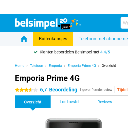
Buitenkansjes
Telefoon met abonneme
Klanten beoordelen Belsimpel met
4.4/5
Home
Telefoon
Emporia
Emporia Prime 4G
Overzicht
Emporia Prime 4G
6,7
Beoordeling
Tijdel
3.5 sterren
1 geverifieerde review
Los toestel
Reviews
Overzicht