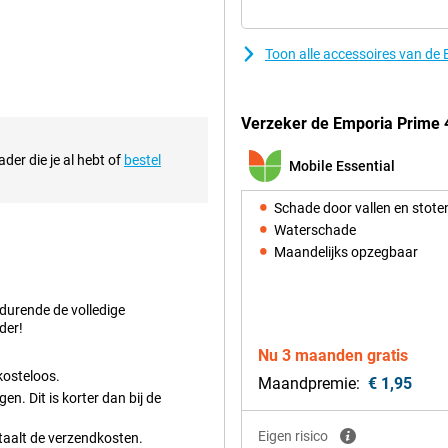
één druk op de knop hulp
f als voor je naasten. De telefoon
Toon alle accessoires van de
deaal voor iedereen die op zoek is
Verzeker de Emporia Prime 4
iel kunt bellen en berichten
der die je al hebt of
bestel
milie en vrienden, waar je ook
Mobile Essential
ang mee zonder tussentijds
Schade door vallen en stote
Waterschade
Maandelijks opzegbaar
en camerafunctie en snelle
uik van de telefoon niet alleen
 de sneltoets te bedienen. Kortom,
edurende de volledige
dige en betrouwbare telefoon.
der!
Nu 3 maanden gratis
kosteloos.
Maandpremie:
€ 1,95
n. Dit is korter dan bij de
Eigen risico
etaalt de verzendkosten.