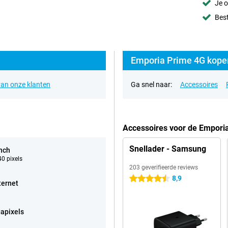
Je o
Best
Emporia Prime 4G kopen
an onze klanten
Ga snel naar:
Accessoires
Accessoires voor de Empori
Snellader - Samsung
inch
0 pixels
203 geverifieerde reviews
8,9
4.5 sterren
ternet
apixels