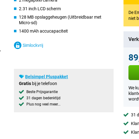
2 megapixel camera
2.31 inch LCD scherm
De Em
128 MB opslaggeheugen (Uitbreidbaar met
niet 
Micro-sd)
1400 mAh accucapaciteit
Verk
Simlockvrij
89
Belsimpel Pluspakket
Gratis
bij je telefoon
We ku
Beste Prijsgarantie
klant
31 dagen bedenktijd
wordt
Plus nog veel meer...
31 d
Klan
Klan