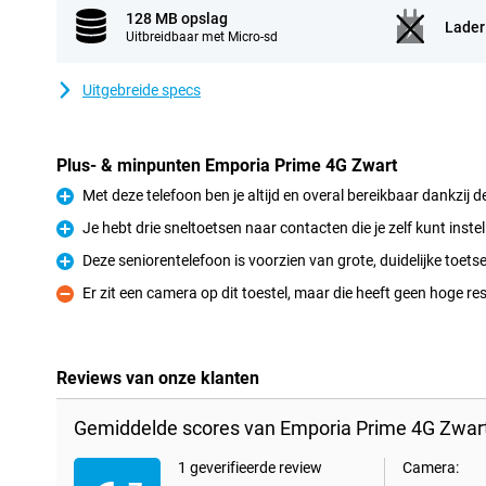
128 MB opslag
Lader
Uitbreidbaar met Micro-sd
Uitgebreide specs
Plus- & minpunten Emporia Prime 4G Zwart
Met deze telefoon ben je altijd en overal bereikbaar dankzij d
Pluspunt
Je hebt drie sneltoetsen naar contacten die je zelf kunt instel
Pluspunt
Deze seniorentelefoon is voorzien van grote, duidelijke toets
Pluspunt
Er zit een camera op dit toestel, maar die heeft geen hoge res
Minpunt
Reviews van onze klanten
Gemiddelde scores van Emporia Prime 4G Zwart
1 geverifieerde review
Camera: