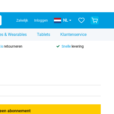
NL
Zakelijk
Inloggen
es & Wearables
Tablets
Klantenservice
is
retourneren
Snelle
levering
een abonnement