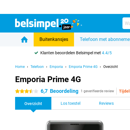
Buitenkansjes
Telefoon met abonneme
Klanten beoordelen Belsimpel met
4.4/5
Home
Telefoon
Emporia
Emporia Prime 4G
Overzicht
Emporia Prime 4G
6,7
Beoordeling
Tijdel
3.5 sterren
1 geverifieerde review
Los toestel
Reviews
Overzicht