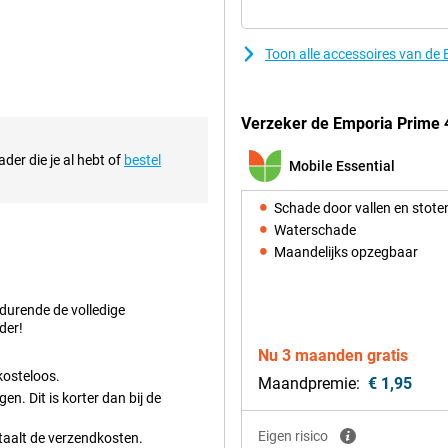
één druk op de knop hulp
f als voor je naasten. De telefoon
Toon alle accessoires van de
deaal voor iedereen die op zoek is
Verzeker de Emporia Prime 4
iel kunt bellen en berichten
der die je al hebt of
bestel
milie en vrienden, waar je ook
Mobile Essential
ang mee zonder tussentijds
Schade door vallen en stote
Waterschade
Maandelijks opzegbaar
en camerafunctie en snelle
uik van de telefoon niet alleen
 de sneltoets te bedienen. Kortom,
edurende de volledige
dige en betrouwbare telefoon.
der!
Nu 3 maanden gratis
kosteloos.
Maandpremie:
€ 1,95
n. Dit is korter dan bij de
Eigen risico
etaalt de verzendkosten.