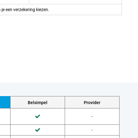
 je een verzekering kiezen.
Belsimpel
Provider
Wordt niet gedaan door Provider
-
Wordt gedaan door Belsimpel
Wordt niet gedaan door Provider
-
Wordt gedaan door Belsimpel