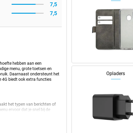
7,5
7,5
ehoefte hebben aan een
udige menu, grote toetsen en
Opladers
ebruik. Daarnaast ondersteunt het
e 4G biedt ook extra functies
aakt het typen van berichten of
enu ervoor dat je snel bij de
t eenvoud in gedachten, zodat je