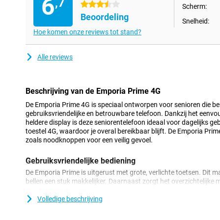
6
,7
3.5 sterren
Scherm:
Beoordeling
Snelheid:
Hoe komen onze reviews tot stand?
Alle reviews
Beschrijving van de Emporia Prime 4G
De Emporia Prime 4G is speciaal ontworpen voor senioren die b
gebruiksvriendelijke en betrouwbare telefoon. Dankzij het eenvo
heldere display is deze seniorentelefoon ideaal voor dagelijks g
toestel 4G, waardoor je overal bereikbaar blijft. De Emporia Prim
zoals noodknoppen voor een veilig gevoel.
Gebruiksvriendelijke bediening
De Emporia Prime is uitgerust met grote, verlichte toetsen. Dit m
bellen een stuk makkelijker. Daarnaast zorgt het overzichtelijke m
gewenste functies komt. Deze seniorentelefoon is ontworpen me
zonder zorgen kunt genieten van je telefoon.
Volledige beschrijving
Veilig en betrouwbaar