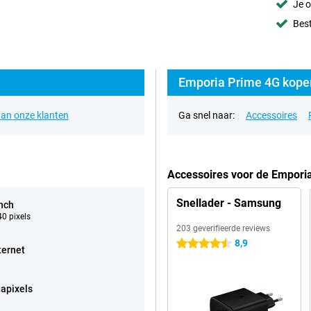
Je o
Best
Emporia Prime 4G kopen
an onze klanten
Ga snel naar:
Accessoires
Accessoires voor de Empori
Snellader - Samsung
inch
0 pixels
203 geverifieerde reviews
8,9
4.5 sterren
ternet
apixels