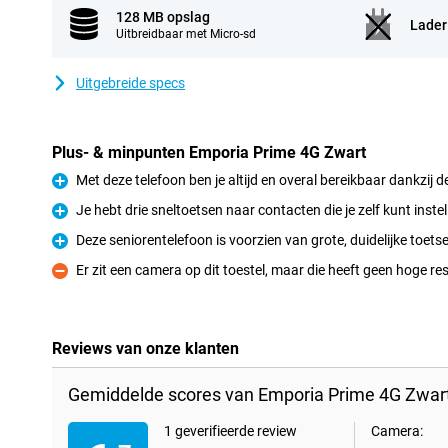
128 MB opslag
Lader
Uitbreidbaar met Micro-sd
Uitgebreide specs
Plus- & minpunten Emporia Prime 4G Zwart
Met deze telefoon ben je altijd en overal bereikbaar dankzij d
Pluspunt
Je hebt drie sneltoetsen naar contacten die je zelf kunt instel
Pluspunt
Deze seniorentelefoon is voorzien van grote, duidelijke toets
Pluspunt
Er zit een camera op dit toestel, maar die heeft geen hoge res
Minpunt
Reviews van onze klanten
Gemiddelde scores van Emporia Prime 4G Zwart
1 geverifieerde review
Camera: