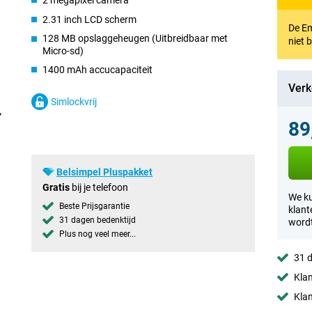
2 megapixel camera
2.31 inch LCD scherm
De Em
128 MB opslaggeheugen (Uitbreidbaar met
niet 
Micro-sd)
1400 mAh accucapaciteit
Verk
Simlockvrij
89
Belsimpel Pluspakket
Gratis
bij je telefoon
We ku
Beste Prijsgarantie
klant
31 dagen bedenktijd
wordt
Plus nog veel meer...
31 d
Klan
Klan