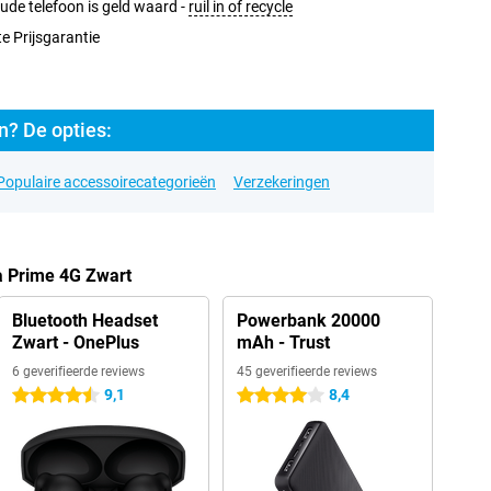
ude telefoon is geld waard -
ruil in of recycle
e Prijsgarantie
? De opties:
Populaire accessoirecategorieën
Verzekeringen
a Prime 4G Zwart
Bluetooth Headset
Powerbank 20000
Zwart - OnePlus
mAh - Trust
6 geverifieerde reviews
45 geverifieerde reviews
9,1
8,4
4.5 sterren
4 sterren