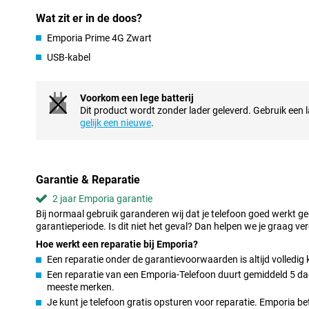
Met de ingebouwde noodknop van de Emporia Prime kun je met 
Wat zit er in de doos?
inschakelen. Dit geeft een geruststellend gevoel, zowel voor jezel
Emporia Prime 4G Zwart
is daarnaast robuust en stevig, zodat hij tegen een stootje kan. I
naar een veilige en betrouwbare seniorentelefoon.
USB-kabel
Altijd bereikbaar met 4G
Voorkom een lege batterij
De Emporia Prime 4G ondersteunt 4G, zodat je overal snel en stab
Dit product wordt zonder lader geleverd. Gebruik een la
versturen. Dit maakt het makkelijk om in contact te blijven met fa
gelijk een nieuwe
.
bent. Dankzij de krachtige batterij gaat de telefoon bovendien l
opladen.
Handige extra functies
Garantie & Reparatie
Deze seniorentelefoon biedt extra functies zoals een zaklamp, e
toegang tot je favoriete contacten. Deze functies maken het gebr
2 jaar Emporia garantie
praktisch, maar ook plezierig. Bovendien zijn ze met één druk op
Bij normaal gebruik garanderen wij dat je telefoon goed werkt g
de Emporia Prime 4G biedt alles wat je nodig hebt in een eenvou
garantieperiode. Is dit niet het geval? Dan helpen we je graag ver
Hoe werkt een reparatie bij Emporia?
Een reparatie onder de garantievoorwaarden is altijd volledig 
Een reparatie van een Emporia-Telefoon duurt gemiddeld 5 dage
meeste merken.
Je kunt je telefoon gratis opsturen voor reparatie. Emporia b