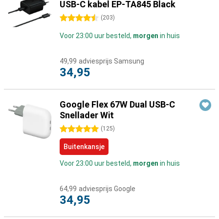
USB-C kabel EP-TA845 Black
4.5 sterren
(
203
)
Voor 23:00 uur besteld,
morgen
in huis
49,99
adviesprijs Samsung
34,95
Google Flex 67W Dual USB-C
Snellader Wit
5 sterren
(
125
)
Buitenkansje
Voor 23:00 uur besteld,
morgen
in huis
64,99
adviesprijs Google
34,95