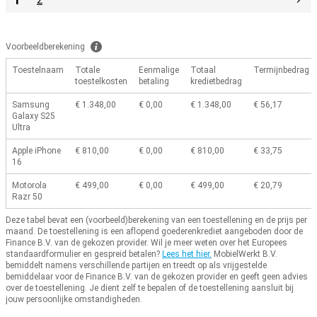
2
Voorbeeldberekening
Toestelnaam
Totale
Eenmalige
Totaal
Termijnbedrag
toestelkosten
betaling
kredietbedrag
Samsung
€ 1.348,00
€ 0,00
€ 1.348,00
€ 56,17
Galaxy S25
Ultra
Apple iPhone
€ 810,00
€ 0,00
€ 810,00
€ 33,75
16
Motorola
€ 499,00
€ 0,00
€ 499,00
€ 20,79
Razr 50
Deze tabel bevat een (voorbeeld)berekening van een toestellening en de prijs per
maand.
De toestellening is een aflopend goederenkrediet aangeboden door de
Finance B.V. van de gekozen provider.
Wil je meer weten over het Europees
standaardformulier en gespreid betalen?
Lees het hier.
MobielWerkt B.V.
bemiddelt namens verschillende partijen en treedt op als vrijgestelde
bemiddelaar voor de Finance B.V. van de gekozen provider en geeft geen advies
over de toestellening.
Je dient zelf te bepalen of de toestellening aansluit bij
jouw persoonlijke omstandigheden.