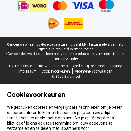
Juridische voettekst
Genoemde prijzen op deze pagina zijn inclusief btw, tenzij anders vermeld.
Prijzen zijn exclusief verzendkosten.
*Genoemde levertijden gelden niet voor alle producten of verzendmethoden:
meer informatie.
Over Belsimpel
Nieuws
Partners
Werken bij Belsimpel
Privacy
Impressum
Cookievoorkeuren
Algemene voorwaarden
© 2026 Belsimpel
Cookievoorkeuren
We gebruiken cookies en vergelijkbare technieken om je beter
en persoonlijker te kunnen helpen. Zo plaatsen we altijd
functionele en analytische cookies. Als je op “Accepteren”
klikt, geef je ons ook toestemming om jouw gegevens te
verzamelen en te delen met 3 partners voor