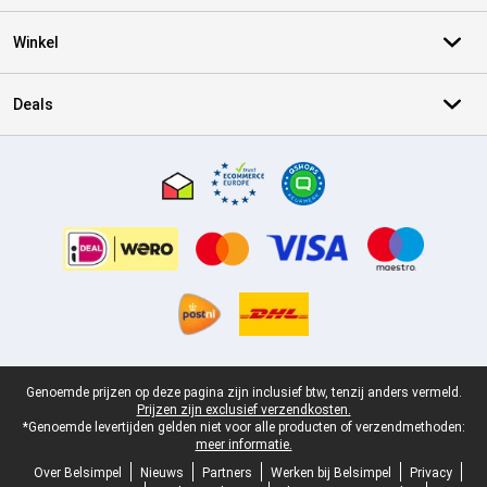
Winkel
Deals
Certificaten, betaalmethoden, bezorgingsdienst partners
Juridische voettekst
Genoemde prijzen op deze pagina zijn inclusief btw, tenzij anders vermeld.
Prijzen zijn exclusief verzendkosten.
*Genoemde levertijden gelden niet voor alle producten of verzendmethoden:
meer informatie.
Over Belsimpel
Nieuws
Partners
Werken bij Belsimpel
Privacy