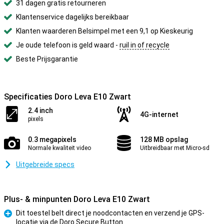
31 dagen gratis retourneren
Klantenservice dagelijks bereikbaar
Klanten waarderen Belsimpel met een 9,1 op Kieskeurig
Je oude telefoon is geld waard -
ruil in of recycle
Beste Prijsgarantie
Specificaties Doro Leva E10 Zwart
2.4 inch
4G-internet
pixels
0.3 megapixels
128 MB opslag
Normale kwaliteit video
Uitbreidbaar met Micro-sd
Uitgebreide specs
Plus- & minpunten Doro Leva E10 Zwart
Dit toestel belt direct je noodcontacten en verzend je GPS-
locatie via de Doro Secure Button
Pluspunt