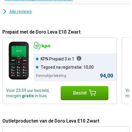
Alle reviews
Prepaid met de Doro Leva E10 Zwart
KPN Prepaid 3 in 1
Tegoed na registratie: 10,00
94,00
Eenmalige betaling
Voor 23:59 uur besteld,
Voo
Bestel
morgen
gratis
in huis
mo
Outletproducten van de Doro Leva E10 Zwart