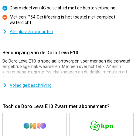
Doormiddel van 4G bel je altijd met de beste verbinding
Pluspunt
Met een IP54-Certifcering is het toestel niet compleet
waterdicht
Minpunt
Alle plus- & minpunten
Beschrijving van de Doro Leva E10
De Doro Leva E10 is speciaal ontworpen voor mensen die eenvoud
en gebruiksgemak waarderen. Met een overzichtelijk 2,4-inch
kleurenscherm, grote fysieke knoppen en duidelijke menu’s is dit
toestel ideaal voor senioren of iedereen die geen behoefte heeft
aan ingewikkelde smartphones. Dankzij 4G-bellen hoor je
Volledige beschrijving
gesprekken extra helder en via de noodknop waarschuw je direct
een contactpersoon.
Toch de Doro Leva E10 Zwart met abonnement?
Alarmfunctie
Een van de grootste voordelen van de Doro Leva E10 is de noodknop
aan de achterkant. In geval van nood stuur je hiermee direct een
waarschuwing naar een vooraf ingestelde contactpersoon. Dat
geeft een veilig gevoel, vooral als je vaak alleen onderweg bent.
Daarnaast is het toestel geschikt voor gehoorapparaten en bel je