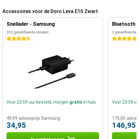
Accessoires voor de Doro Leva E10 Zwart
Snellader - Samsung
Bluetooth 
203 geverifieerde reviews
3 geverifieerde 
4.5 sterren
5 sterren
Voor 23:59 uur besteld, morgen
gratis
in huis
Voor 23:59 u
49,99
adviesprijs Samsung
179,00
advies
34,95
146,95