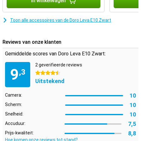
In winkelwagen
I
Toon alle accessoires van de Doro Leva E10 Zwart
Reviews van onze klanten
Gemiddelde scores van Doro Leva E10 Zwart:
2 geverifieerde reviews
9
,3
4.5 sterren
Uitstekend
10
Camera:
10
Scherm:
10
Snelheid:
7,5
Accuduur:
8,8
Prijs-kwaliteit:
Hoe komen onze reviews tot stand?