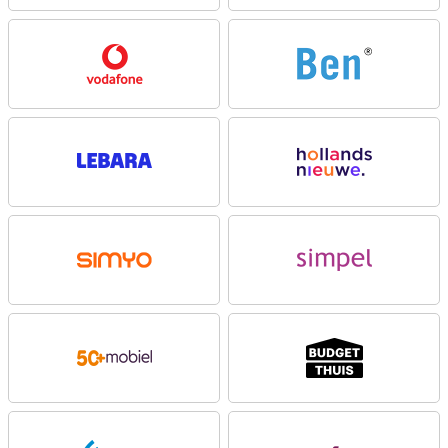
via 4G, wat zorgt voor extra heldere gesprekken. Zo blijf je altijd
goed verstaanbaar en in contact met familie of vrienden, waar je
ook bent.
Radio en Camera
Naast bellen en sms’en biedt deze gsm ook leuke en handige
extra’s. Zo luister je met de ingebouwde FM-radio eenvoudig naar je
favoriete zenders, zonder internet. Handig als je even wilt
ontspannen of het nieuws wilt volgen. Ook zit er een simpele
camera op waarmee je snel een foto maakt.
Opslag
Je bewaart contacten en berichten op het interne geheugen van
128 MB. Dat is genoeg voor basisgebruik, maar je kunt het
eenvoudig uitbreiden met een microSD-kaart als je meer ruimte
nodig hebt. De 1150 mAh-batterij gaat bovendien lekker lang mee,
zodat je niet dagelijks hoeft op te laden. En als je oplaadt, doe je dat
makkelijk via het meegeleverde oplaadstation. Praktisch en
gebruiksvriendelijk!
Betrouwbare keuze
De Doro Leva E10 is ervoor wie gewoon een betrouwbare telefoon