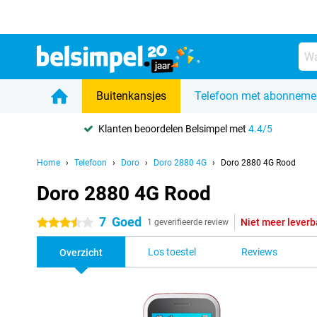
Buitenkansjes
Telefoon met abonneme
Klanten beoordelen Belsimpel met
4.4/5
Home
Telefoon
Doro
Doro 2880 4G
Doro 2880 4G Rood
Doro 2880 4G Rood
7
Goed
Niet meer leverb
3.5 sterren
1 geverifieerde review
Los toestel
Reviews
Overzicht