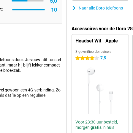
5,0
Naar alle Doro telefoons
10
t:
Accessoires voor de Doro 2
Headset Wit - Apple
3 geverifieerde reviews
7,5
4 sterren
efoons door. Je vouwt dit toestel
t, maar hij blijft lekker compact
je broekzak.
 wel gewoon een 4G-verbinding. Zo
ls dat 'ie op een reguliere
.86 inch. Daarnaast heeft dit
Voor 23:30 uur besteld,
e je wordt gebeld.
morgen
gratis
in huis