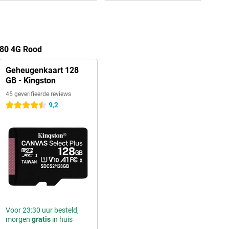
880 4G Rood
Geheugenkaart 128
GB - Kingston
45 geverifieerde reviews
9,2
4.5 sterren
Voor 23:30 uur besteld,
morgen
gratis
in huis