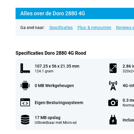
Alles over de Doro 2880 4G
Ga snel naar:
Specificaties
Plus- & minpunten
Reviews v
Specificaties Doro 2880 4G Rood
107.25 x 56 x 21.35 mm
2.86 
124.1 gram
320x24
0 MB Werkgeheugen
4G-in
0.3 m
Eigen Besturingssysteem
Normal
17 MB opslag
Inclus
Uitbreidbaar met Micro-sd