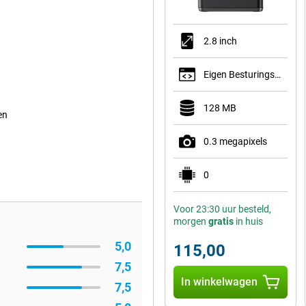
2.8 inch
Eigen Besturingssysteem
128 MB
en
0.3 megapixels
0
Voor 23:30 uur besteld,
morgen
gratis
in huis
5,0
115,00
7,5
In winkelwagen
7,5