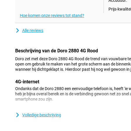
Accuduur:
Prijs-kwalitei
Hoe komen onze reviews tot stand?
Alle reviews
Beschrijving van de Doro 2880 4G Rood
Doro zet met deze Doro 2880 4G Rood de trend van vouwbare tel
open om gebruik te maken van het grote scherm aan de binnenkan
wanneer hij dichtgeklapt is. Hierdoor past hij nog wel gewoon in 
4G-internet
Ondanks dat de Doro 2880 een eenvoudige telefoon is, heeft 'ie
heb je bijna overal bereik en is de verbinding gewoon net zo snel a
smartphone zou zijn.
Compact scherm
Volledige beschrijving
De Doro 2880 4G Rood heeft een scherm met een diagonaal van 2
toestel op de achterkant nog een scherm. Zo zie je direct door wi