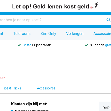
nt
Telefoons
Sim Only
Verlengen
Accessoir
Beste
Prijsgarantie
31 dagen
grat
aar
Tips & Tricks
Accessoires
Klanten zijn blij met:
De Do