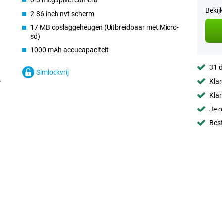
0.3 megapixel camera
Bekij
2.86 inch nvt scherm
17 MB opslaggeheugen (Uitbreidbaar met Micro-
sd)
1000 mAh accucapaciteit
31 d
Simlockvrij
Klan
Klan
Je o
Best