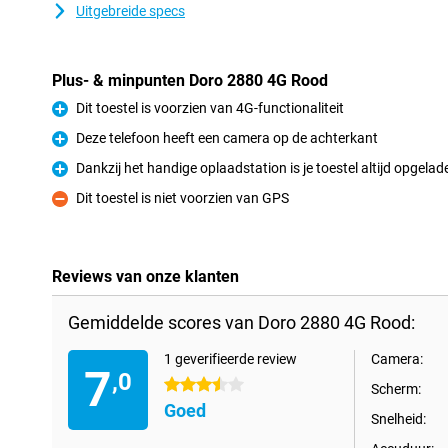
Uitgebreide specs
Plus- & minpunten Doro 2880 4G Rood
Dit toestel is voorzien van 4G-functionaliteit
Pluspunt
Deze telefoon heeft een camera op de achterkant
Pluspunt
Dankzij het handige oplaadstation is je toestel altijd opgelad
Pluspunt
Dit toestel is niet voorzien van GPS
Minpunt
Reviews van onze klanten
Gemiddelde scores van Doro 2880 4G Rood:
1 geverifieerde review
Camera:
7
,0
3.5 sterren
Scherm:
Goed
Snelheid: