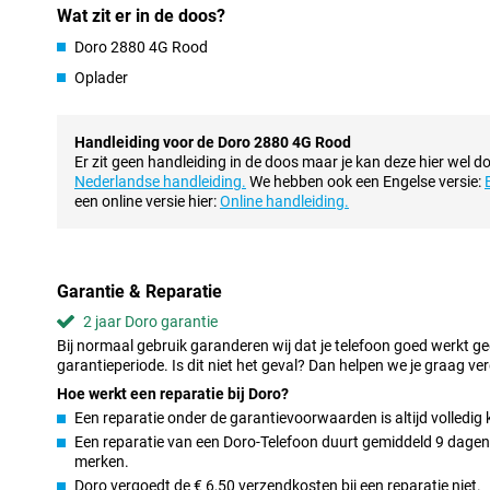
Wat zit er in de doos?
Oplaadstation zorgt voor standaard plek
Je kunt deze Doro opladen met een handig oplaadstation. Hierbij 
Doro 2880 4G Rood
telefoon te stoppen maar plaats je hem gewoon in de docking st
Oplader
zorgt tevens voor een standaard plek voor je toestel zodat hij mak
Camera
Handleiding voor de Doro 2880 4G Rood
Deze telefoon is voorzien van één camera op de achterkant. Hi
Er zit geen handleiding in de doos maar je kan deze hier wel d
foto's. Ook is de camera voorzien van een flitser, zodat je ook in 
Nederlandse handleiding.
We hebben ook een Engelse versie:
Daarnaast behoort video's opnemen tot de mogelijkheden van d
een online versie hier:
Online handleiding.
Garantie & Reparatie
2 jaar Doro garantie
Bij normaal gebruik garanderen wij dat je telefoon goed werkt g
garantieperiode. Is dit niet het geval? Dan helpen we je graag ver
Hoe werkt een reparatie bij Doro?
Een reparatie onder de garantievoorwaarden is altijd volledig 
Een reparatie van een Doro-Telefoon duurt gemiddeld 9 dagen. 
merken.
Doro vergoedt de € 6,50 verzendkosten bij een reparatie niet.