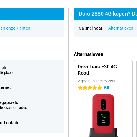
Doro 2880 4G kopen? De
an onze klanten
Ga snel naar:
Alternatieven
Alternatieven
Doro Leva E30 4G
inch
Rood
0 pixels
2 geverifieerde reviews
ternet
9,8
5 sterren
egapixels
e kwaliteit video
ief oplader