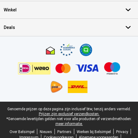
Winkel
Deals
Certificaten, betaalmethoden, bezorgingsdienst partners
Juridische voettekst
Genoemde prijzen op deze pagina zijn inclusief btw, tenzij anders vermeld.
Prijzen zijn exclusief verzendkosten.
*Genoemde levertijden gelden niet voor alle producten of verzendmethoden:
meer informatie.
Over Belsimpel
Nieuws
Partners
Werken bij Belsimpel
Privacy
Impressum
Cookievoorkeuren
Algemene voorwaarden