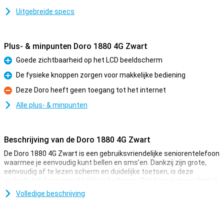
Uitgebreide specs
Plus- & minpunten Doro 1880 4G Zwart
Goede zichtbaarheid op het LCD beeldscherm
Pluspunt
De fysieke knoppen zorgen voor makkelijke bediening
Pluspunt
Deze Doro heeft geen toegang tot het internet
Minpunt
Alle plus- & minpunten
Beschrijving van de Doro 1880 4G Zwart
De Doro 1880 4G Zwart is een gebruiksvriendelijke seniorentelefoon
waarmee je eenvoudig kunt bellen en sms’en. Dankzij zijn grote,
eenvoudig af te lezen scherm en duidelijke toetsen, is deze
mobiele telefoon gemakkelijk te bedienen. Ook hoor je meer dankzij
het hardere en heldere geluid.
Volledige beschrijving
Het toestel komt met een aantal handige specificaties. Zo is er
een assistent-knop aanwezig, hiermee bel je in geval van nood, met
één druk op de knop een ingesteld contactpersoon. Verder heeft de