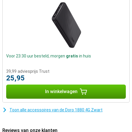
Lange accuduur
Een groot pluspunt aan dit toestel is de lange standby tijd heeft.
Het is dan ook niet erg als je de Doro 1880 4G Zwart een keer
vergeet aan de lader te leggen. Opladen doe je vervolgens met een
oplaadstation, je zet het toestel eenvoudig in de houder en het
opladen start automatisch.
Voor 23:30 uur besteld, morgen
gratis
in huis
39,99
adviesprijs Trust
25,95
In winkelwagen
Toon alle accessoires van de Doro 1880 4G Zwart
Reviews van onze klanten