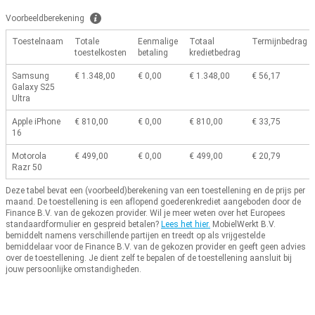
Voorbeeldberekening
Toestelnaam
Totale
Eenmalige
Totaal
Termijnbedrag
toestelkosten
betaling
kredietbedrag
Samsung
€ 1.348,00
€ 0,00
€ 1.348,00
€ 56,17
Galaxy S25
Ultra
Apple iPhone
€ 810,00
€ 0,00
€ 810,00
€ 33,75
16
Motorola
€ 499,00
€ 0,00
€ 499,00
€ 20,79
Razr 50
Deze tabel bevat een (voorbeeld)berekening van een toestellening en de prijs per
maand.
De toestellening is een aflopend goederenkrediet aangeboden door de
Finance B.V. van de gekozen provider.
Wil je meer weten over het Europees
standaardformulier en gespreid betalen?
Lees het hier.
MobielWerkt B.V.
bemiddelt namens verschillende partijen en treedt op als vrijgestelde
bemiddelaar voor de Finance B.V. van de gekozen provider en geeft geen advies
over de toestellening.
Je dient zelf te bepalen of de toestellening aansluit bij
jouw persoonlijke omstandigheden.