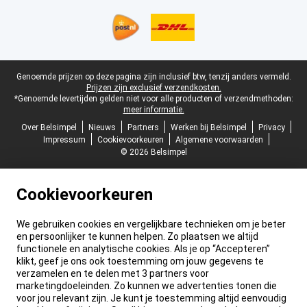
Juridische voettekst
Genoemde prijzen op deze pagina zijn inclusief btw, tenzij anders vermeld.
Prijzen zijn exclusief verzendkosten.
*Genoemde levertijden gelden niet voor alle producten of verzendmethoden:
meer informatie.
Over Belsimpel
Nieuws
Partners
Werken bij Belsimpel
Privacy
Impressum
Cookievoorkeuren
Algemene voorwaarden
© 2026 Belsimpel
Cookievoorkeuren
We gebruiken cookies en vergelijkbare technieken om je beter
en persoonlijker te kunnen helpen. Zo plaatsen we altijd
functionele en analytische cookies. Als je op “Accepteren”
klikt, geef je ons ook toestemming om jouw gegevens te
verzamelen en te delen met 3 partners voor
marketingdoeleinden. Zo kunnen we advertenties tonen die
voor jou relevant zijn. Je kunt je toestemming altijd eenvoudig