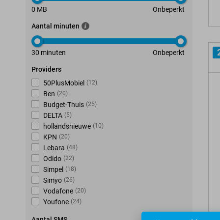
0 MB
Onbeperkt
Aantal minuten
30 minuten
Onbeperkt
Providers
50PlusMobiel
(
12
)
Ben
(
20
)
Budget-Thuis
(
25
)
DELTA
(
5
)
hollandsnieuwe
(
10
)
KPN
(
20
)
Lebara
(
48
)
Odido
(
22
)
Simpel
(
18
)
Simyo
(
26
)
Vodafone
(
20
)
Youfone
(
24
)
Aantal SMS