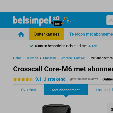
Buitenkansjes
Telefoon met abonneme
Klanten beoordelen Belsimpel met
4.4/5
Home
Telefoon
Crosscall
Crosscall Core-M6
Met abonnemen
Crosscall Core-M6 met abonn
9,1
Uitstekend
Online
4.5 sterren
8 geverifieerde reviews
Overzicht
Los toestel
Met abonnement
S