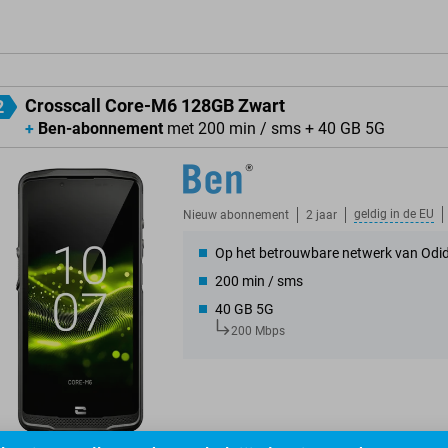
Crosscall Core-M6 128GB Zwart
2
+
Ben-abonnement
met 200 min / sms + 40 GB 5G
geldig in de
EU
Nieuw abonnement
2 jaar
Op het betrouwbare netwerk van Odi
200 min / sms
40 GB 5G
200 Mbps