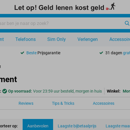
nt
Telefoons
Sim Only
Verlengen
Accessoir
Beste
Prijsgarantie
31 dagen
grat
t
ement
:
Op voorraad:
Voor 23:59 uur besteld, morgen in huis
Winkel:
Mor
Reviews
Tips & Tricks
Accessoires
orteer op:
Aanbevolen
Laagste bijbetaalprijs
Laagste maan