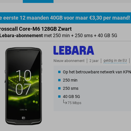
ducten
e eerste 12 maanden 40GB voor maar €3,30 per maand!
rosscall Core-M6 128GB Zwart
Lebara-abonnement
met 250 min + 250 sms + 40 GB 5G
geldig in de
EU
Nieuw abonnement
2 jaar
Op het betrouwbare netwerk van KP
250 min
250 sms
40 GB 5G
75 Mbps