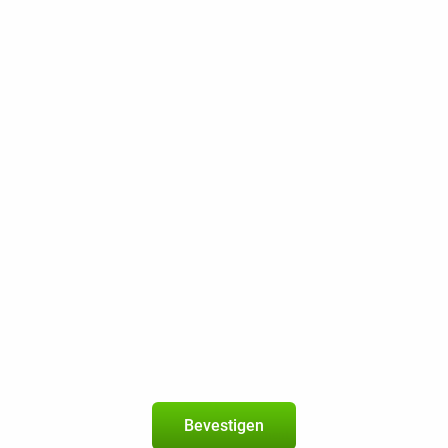
geldig in de
EU
Nieuw abonnement
2 jaar
Op het betrouwbare netwerk van KP
400 min / sms
40 GB 5G
300 Mbps
Beste Prijsgarantie
Gratis retourneren
Crosscall Core-M6 128GB Zwart
4
+
Odido-abonnement
met onbeperkt bellen en sms + onbep
Bevestigen
geldig in de
EU
Nieuw abonnement
2 jaar