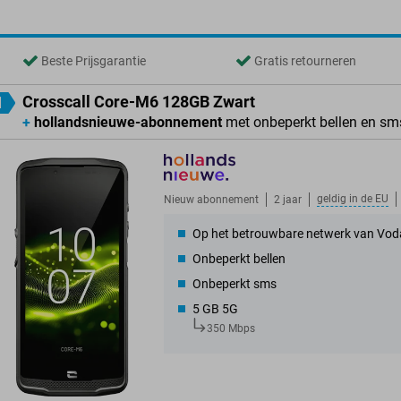
Beste Prijsgarantie
Gratis retourneren
Crosscall Core-M6 128GB Zwart
1
+
hollandsnieuwe-abonnement
met onbeperkt bellen en sm
geldig in de
EU
Nieuw abonnement
2 jaar
Op het betrouwbare netwerk van Vod
Onbeperkt bellen
Onbeperkt sms
5 GB 5G
350 Mbps