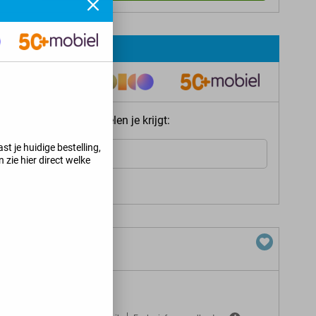
ie meteen welke voordelen je krijgt:
st je huidige bestelling,
Internet
 zie hier direct welke
s jij kunt krijgen
>