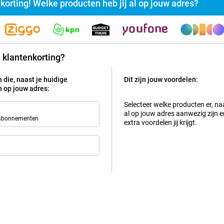
nkorting! Welke producten heb jij al op jouw adres?
rijg jij vaste klanten- of familiekorting bij Belsimpel?
te klantenkorting?
 die, naast je huidige
Dit zijn jouw voordelen:
Selecteer de producten die al actief zijn op jouw adres en z
Tip!
jn op jouw adres:
Selecteer welke producten er, naa
Mobiel
al op jouw adres aanwezig zijn en
 abonnementen
extra voordelen jij krijgt.
Bekijk welke kortingen en extra'
Crosscall Core-M6 128GB Zwart
3
+
Simyo-abonnement
met 400 min / sms + 40 GB 5G