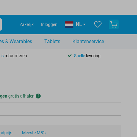
NL
Zakelijk
Inloggen
es & Wearables
Tablets
Klantenservice
is
retourneren
Snelle
levering
gen
gratis afhalen
dprijs
Meeste MB's