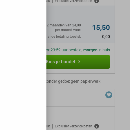
Gratis verzekerd tegen misbruik
Exclusief verzendkosten.
N
Eerste 12 maanden van 24,00
15,50
per maand voor:
0,00
Eenmalige betaling toestel:
Voor 23:59 uur besteld,
morgen
in huis
Kies je bundel
Abonnement zonder gedoe: geen papierwerk
erkt GB 5G in NL
Gratis verzekerd tegen misbruik
Exclusief verzendkosten.