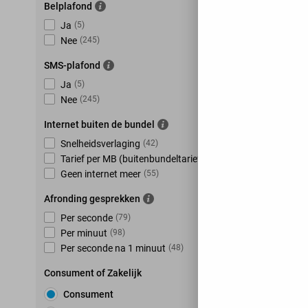
Belplafond
Ja
(
5
)
Nee
(
245
)
SMS-plafond
Ja
(
5
)
Nee
(
245
)
Internet buiten de bundel
Snelheidsverlaging
(
42
)
Tarief per MB (buitenbundeltarief)
(
153
)
Geen internet meer
(
55
)
Afronding gesprekken
Per seconde
(
79
)
Per minuut
(
98
)
Per seconde na 1 minuut
(
48
)
Consument of Zakelijk
Consument