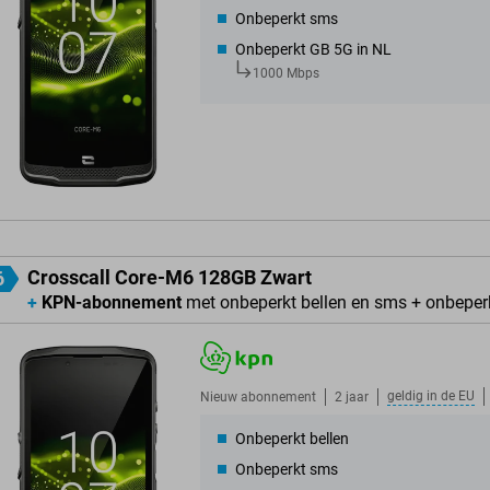
Onbeperkt sms
Onbeperkt GB 5G in NL
1000 Mbps
Crosscall Core-M6 128GB Zwart
6
+
KPN-abonnement
met onbeperkt bellen en sms + onbeper
geldig in de
EU
Nieuw abonnement
2 jaar
Onbeperkt bellen
Onbeperkt sms