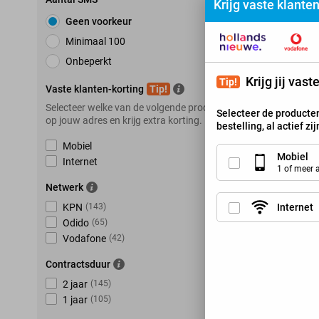
Krijg vaste klante
Geen voorkeur
Minimaal 100
K
Onbeperkt
Krijg jij vas
Tip!
Vaste klanten-korting
Tip!
Selecteer welke van de volgende producten je hebt
Selecteer de producten
op jouw adres en krijg extra korting.
bestelling, al actief zi
Mobiel
Mobiel
Internet
1 of meer
Netwerk
Internet
KPN
(
143
)
Odido
(
65
)
Vodafone
(
42
)
Contractsduur
2 jaar
(
145
)
1 jaar
(
105
)