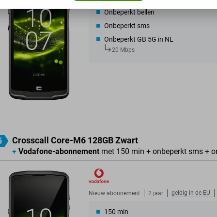
Onbeperkt bellen
Onbeperkt sms
Onbeperkt GB 5G in NL
20 Mbps
Crosscall Core-M6 128GB Zwart
5
+
Vodafone-abonnement
met 150 min + onbeperkt sms + o
geldig in de
EU
Nieuw abonnement
2 jaar
150 min