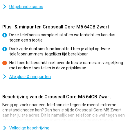
Uitgebreide specs
Plus- & minpunten Crosscall Core-M5 64GB Zwart
Deze telefoon is compleet stof en waterdicht en kan dus
tegen een stootje
Pluspunt
Dankzij de dual sim functionaliteit ben je altijd op twee
telefoonnummers tegelijkertijd bereikbaar
Pluspunt
Het toestel beschikt niet over de beste camera in vergelijking
met andere toestellen in deze prijsklasse
Minpunt
Alle plus- & minpunten
Beschrijving van de Crosscall Core-M5 64GB Zwart
Ben jij op zoek naar een telefoon die tegen de meest extreme
omstandigheden kan? Dan ben je bij de Crosscall Core-M5 Zwart
aan het juiste adres. Dit is namelijk een telefoon die wel tegen een
stootje kan. De behuizing is erg dik, waardoor de elektronica
binnenin goed beschermd blijft.
Volledige beschrijving