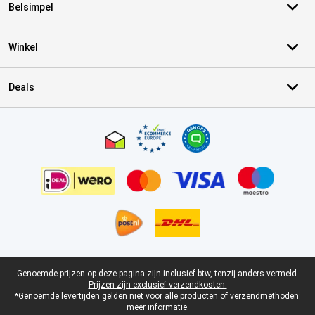
Belsimpel
Winkel
Deals
Certificaten, betaalmethoden, bezorgingsdienst partners
Juridische voettekst
Genoemde prijzen op deze pagina zijn inclusief btw, tenzij anders vermeld.
Prijzen zijn exclusief verzendkosten.
*Genoemde levertijden gelden niet voor alle producten of verzendmethoden:
meer informatie.