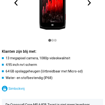
Klanten zijn blij met:
13 megapixel camera, 1080p videokwaliteit
4.95 inch nvt scherm
64 GB opslaggeheugen (Uitbreidbaar met Micro-sd)
Water- en stofbestendig (IP68)
Simlockvrij
De Crosscall Core-M5 64GB Zwart is niet meer leverbaar.