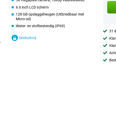
50 megapixel camera, 1080p videokwaliteit
6.6 inch LCD scherm
128 GB opslaggeheugen (Uitbreidbaar met
Micro-sd)
Water- en stofbestendig (IP69)
31 d
Simlockvrij
Klan
Klan
Acti
Best