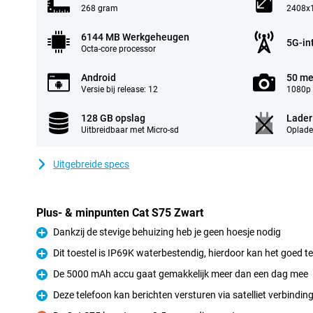
268 gram
2408x1
6144 MB Werkgeheugen
5G-in
Octa-core processor
Android
50 me
Versie bij release: 12
1080p 
128 GB opslag
Lader
Uitbreidbaar met Micro-sd
Oplade
Uitgebreide specs
Plus- & minpunten Cat S75 Zwart
Dankzij de stevige behuizing heb je geen hoesje nodig
Pluspunt
Dit toestel is IP69K waterbestendig, hierdoor kan het goed t
Pluspunt
De 5000 mAh accu gaat gemakkelijk meer dan een dag mee
Pluspunt
Deze telefoon kan berichten versturen via satelliet verbindi
Pluspunt