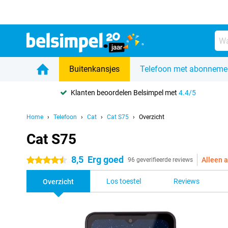
Buitenkansjes
Telefoon met abonneme
Klanten beoordelen Belsimpel met
4.4/5
Home
Telefoon
Cat
Cat S75
Overzicht
Cat S75
8,5
Erg goed
Alleen a
4.5 sterren
96 geverifieerde reviews
Los toestel
Reviews
Overzicht