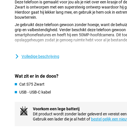
Deze telefoon is gemaakt voor jou als je niet over een krasje of de
Zwart is ontworpen met een superstevig ontwerp waardoor hij g
Hierdoor gaat hij lekker lang mee, en gebruik je hem ook in extre
bouwterrein.
Je gebruikt deze telefoon gewoon zonder hoesje, want de behuiz
grip en valbestendigheid. Verder beschikt deze telefoon gewoo
smartphonefeatures en heeft hij een 50MP-hoofdcamera. Dit to
opslaggeheugen zodat je genoeg ruimte hebt voor al je bestand
Camerasetup met veel opties
Volledige beschrijving
Met thuiswerken is het handig dat je een toestel hebt waarmee j
S75 Zwart beschikt over één camera op de voorkant, zodat jouw 
tijdens een online meeting! Dankzij drie camera's achterop heb j
je een foto wil maken met de Cat S75 Zwart. Van alle camera's op
Wat zit er in de doos?
meest gebruikte. Deze 50-camera is bedoeld voor algemene situatie
verschillende soorten foto's mee vast! Als ondersteuning vind je
Cat S75 Zwart
groothoeksensor van 8 megapixel en een 2-megapixel Macrosens
USB - USB-C kabel
gedaan door de 50-megapixel hoofdsensor, die lekker scherpe fo
Mooi en vloeiend display
Voorkom een lege batterij
Deze telefoon van Cat is uitgerust met een IPS-LCD scherm, wat b
Dit product wordt zonder lader geleverd en vereist een
prima beeld bekijkt. De full-HD resolutie is een goede keuze. Hoe
Gebruik een lader die je al hebt of
bestel gelijk een nie
markt zijn, is de meeste inhoud die je op je apparaat bekijkt 1080p