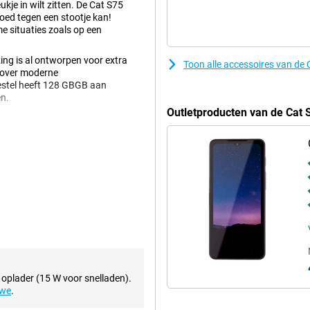
ukje in wilt zitten. De Cat S75
oed tegen een stootje kan!
me situaties zoals op een
ing is al ontworpen voor extra
Toon alle accessoires van de
n over moderne
estel heeft 128 GBGB aan
en.
Outletproducten van de Cat 
e goed kunt videobellen. Deze Cat
collega's je goed kunnen zien
e flink wat mogelijkheden wanneer
 je telefoon is de hoofdlens de
s en je legt er allerlei
 achterop ook nog een Ultra-
or. De bulk van het werk wordt
to's maakt.
etekent dat jij je content op
 oplader (15 W voor snelladen).
wel er hogere resoluties op de
uwe
.
, ofwel full HD. Zo mis je dus