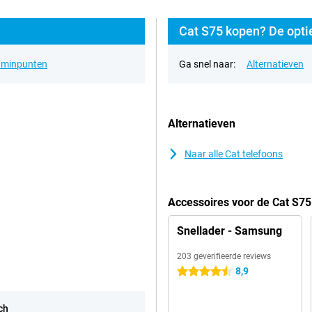
Cat S75 kopen? De opti
& minpunten
Ga snel naar:
Alternatieven
Alternatieven
Naar alle Cat telefoons
Accessoires voor de Cat S75
Snellader - Samsung
203 geverifieerde reviews
8,9
4.5 sterren
ch