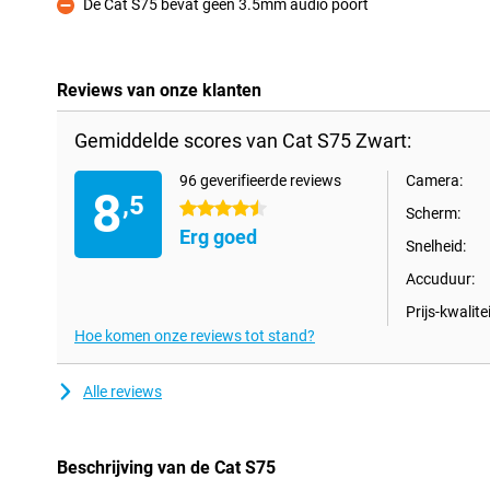
De Cat S75 bevat geen 3.5mm audio poort
Minpunt
Reviews van onze klanten
Gemiddelde scores van Cat S75 Zwart:
96 geverifieerde reviews
Camera:
8
,5
4.5 sterren
Scherm:
Erg goed
Snelheid:
Accuduur:
Prijs-kwalitei
Hoe komen onze reviews tot stand?
Alle reviews
Beschrijving van de Cat S75