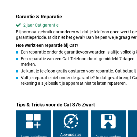
niets!
Snelle hardware en verbinding
Garantie & Reparatie
Onder de motorkap van deze Cat S75 Zwart vind je een mid-range
2 jaar Cat garantie
toestel krachtig genoeg is voor de alledaagse apps, zoals bijvoo
Bij normaal gebruik garanderen wij dat je telefoon goed werkt g
Facebook. De 6GB aan werkgeheugen zorgt ervoor dat jij moeite
garantieperiode. Is dit niet het geval? Dan helpen we je graag ver
zonder dat je last hebt van haperingen.
Hoe werkt een reparatie bij Cat?
Geschikt voor draadloos opladen
Een reparatie onder de garantievoorwaarden is altijd volledig 
Een krachtige batterij, dat heeft deze Cat S75 Zwart. De batterij i
Een reparatie van een Cat-Telefoon duurt gemiddeld 7 dagen. D
over meer dan 4000mAh! Hiermee hoef je je apparaat sowieso een
merken.
Tegenwoordig kan bijna alles draadloos, zo ook het opladen van 
Je kunt je telefoon gratis opsturen voor reparatie. Cat betaal
beschikt dan ook over draadloos opladen. Hierdoor hoef jij je 
Valt je reparatie niet onder de garantie? In dat geval brengt 
kabels als je je telefoon oplaadt.
rekening als je besluit je apparaat niet te laten repareren.
Sterke smartphone
Deze telefoon van Cat kan tegen water. Hij is vochtdicht, dus je 
Tips & Tricks voor de Cat S75 Zwart
blootstelling aan water. Deze smartphone van Cat is MIL-STD gese
een aantal testen heeft ondergaan. Zo kan hij onder andere tege
meer.
Je kunt het geheugen uitbreiden door de dualsim op te
App-updates
Apps installeren
Back-up maken