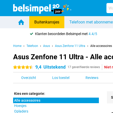
Buitenkansjes
Telefoon met abonneme
Klanten beoordelen Belsimpel met
4.4/5
Home
Telefoon
Asus
Asus Zenfone 11 Ultra
Alle accessoires
Asus Zenfone 11 Ultra - Alle ac
9,4
Uitstekend
Niet 
4.5 sterren
17 geverifieerde reviews
Overzicht
Los toestel
Reviews
Kies een categorie:
S
Alle accessoires
Hoesjes
Pro
Opladers