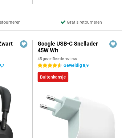
retourneren
Gratis retourneren
Zwart
Google USB-C Snellader
45W Wit
45 geverifieerde reviews
9,7
Geweldig 8,9
4.5 sterren
Buitenkansje