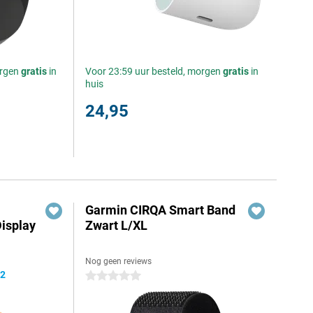
orgen
gratis
in
Voor 23:59 uur besteld, morgen
gratis
in
huis
24,95
Garmin CIRQA Smart Band
isplay
Zwart L/XL
Nog geen reviews
,2
0 sterren