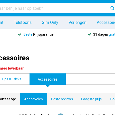
nt
Telefoons
Sim Only
Verlengen
Accessoir
Beste
Prijsgarantie
31 dagen
grat
cessoires
meer leverbaar
Tips & Tricks
Accessoires
orteer op:
Aanbevolen
Beste reviews
Laagste prijs
Hoo
ducten