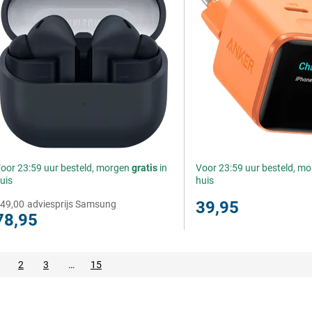
oor 23:59 uur besteld, morgen
gratis
in
Voor 23:59 uur besteld, m
uis
huis
39,95
49,00
adviesprijs Samsung
78,95
2
3
…
15