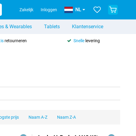
NL
Zakelijk
Inloggen
es & Wearables
Tablets
Klantenservice
is
retourneren
Snelle
levering
gste prijs
Naam A-Z
Naam Z-A