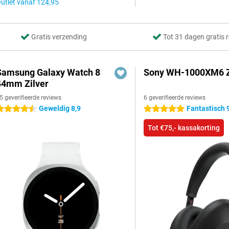
utlet vanaf
124,95
Gratis verzending
Tot 31 dagen gratis 
Samsung Galaxy Watch 8
Sony WH-1000XM6 
44mm Zilver
5 geverifieerde reviews
6 geverifieerde reviews
Geweldig 8,9
Fantastisch 
.5 sterren
5 sterren
Tot €75,- kassakorting