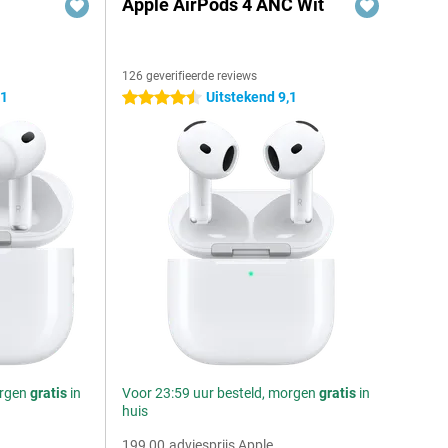
Apple AirPods 4 ANC Wit
126 geverifieerde reviews
,1
Uitstekend 9,1
4.5 sterren
orgen
gratis
in
Voor 23:59 uur besteld, morgen
gratis
in
huis
199,00
adviesprijs Apple