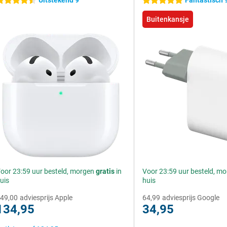
Uitstekend 9
Fantastisch 
.5 sterren
5 sterren
Buitenkansje
oor 23:59 uur besteld, morgen
gratis
in
Voor 23:59 uur besteld, m
uis
huis
49,00
adviesprijs Apple
64,99
adviesprijs Google
134,95
34,95