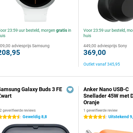
oor 23:59 uur besteld, morgen
gratis
in
Voor 23:59 uur besteld, m
uis
huis
09,00
adviesprijs Samsung
449,00
adviesprijs Sony
208,95
369,00
Outlet vanaf
345,95
Samsung Galaxy Buds 3 FE
Anker Nano USB-C
Zwart
Snellader 45W met D
Oranje
2 geverifieerde reviews
1 geverifieerde review
Geweldig 8,8
Uitstekend 9
.5 sterren
4.5 sterren