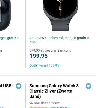
orgen
gratis
in
Voor 23:59 uur besteld, morgen
gratis
in
huis
ng
379,00
adviesprijs Samsung
199,95
Outlet vanaf
189,95
al USB-
Samsung Galaxy Watch 8
Classic Zilver (Zwarte
Band)
95 geverifieerde reviews