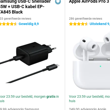
Samsung USB-C Snellader
Apple AirPods Pro 3
45W + USB-C kabel EP-
TA845 Black
03 geverifieerde reviews
286 geverifieerde reviews
Geweldig 8,9
Uitstekend 9
.5 sterren
4.5 sterren
oor 23:59 uur besteld, morgen
gratis
in
Voor 23:59 uur besteld, m
uis
huis
9,99
adviesprijs Samsung
249,00
adviesprijs Apple