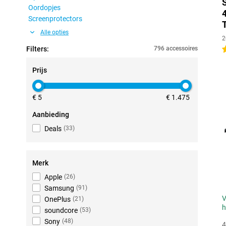
Oordopjes
Screenprotectors
Alle opties
2
Filters:
796 accessoires
4
Prijs
€ 5
€ 1.475
Aanbieding
Deals
(
33
)
Merk
Apple
(
26
)
Samsung
(
91
)
V
OnePlus
(
21
)
h
soundcore
(
53
)
Sony
(
48
)
4