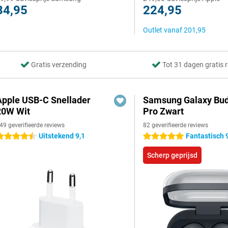
34,95
224,95
Outlet vanaf
201,95
Gratis verzending
Tot 31 dagen gratis 
Apple USB-C Snellader
Samsung Galaxy Bud
20W Wit
Pro Zwart
49 geverifieerde reviews
82 geverifieerde reviews
Uitstekend 9,1
Fantastisch 
.5 sterren
5 sterren
Scherp geprijsd