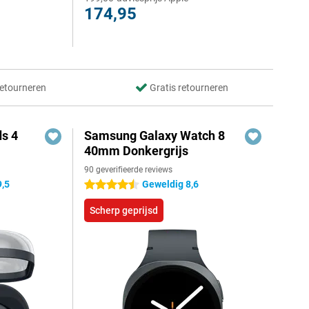
174,95
retourneren
Gratis retourneren
s 4
Samsung Galaxy Watch 8
40mm Donkergrijs
90 geverifieerde reviews
9,5
Geweldig 8,6
4.5 sterren
Scherp geprijsd