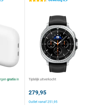
9,5
Geweldig 8,9
4.5 sterren
orgen
gratis
in
Tijdelijk uitverkocht
279,95
Outlet vanaf
251,95