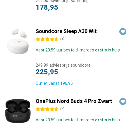
249,00
adviesprijs Samsung
178,95
Soundcore Sleep A30 Wit
4.5 sterren
(
4
)
Voor 23:59 uur besteld, morgen
gratis
in huis
249,99
adviesprijs soundcore
225,95
Outlet vanaf
196,95
OnePlus Nord Buds 4 Pro Zwart
4.5 sterren
(
6
)
Voor 23:59 uur besteld, morgen
gratis
in huis