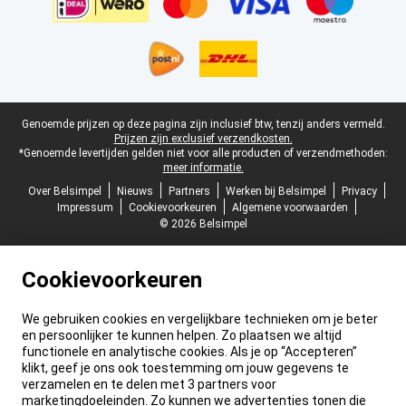
Juridische voettekst
Genoemde prijzen op deze pagina zijn inclusief btw, tenzij anders vermeld.
Prijzen zijn exclusief verzendkosten.
*Genoemde levertijden gelden niet voor alle producten of verzendmethoden:
meer informatie.
Over Belsimpel
Nieuws
Partners
Werken bij Belsimpel
Privacy
Impressum
Cookievoorkeuren
Algemene voorwaarden
© 2026 Belsimpel
Cookievoorkeuren
We gebruiken cookies en vergelijkbare technieken om je beter
en persoonlijker te kunnen helpen. Zo plaatsen we altijd
functionele en analytische cookies. Als je op “Accepteren”
klikt, geef je ons ook toestemming om jouw gegevens te
verzamelen en te delen met 3 partners voor
marketingdoeleinden. Zo kunnen we advertenties tonen die