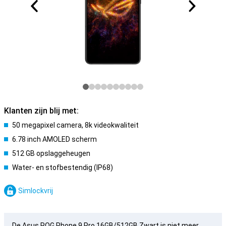
Klanten zijn blij met:
50 megapixel camera, 8k videokwaliteit
6.78 inch AMOLED scherm
512 GB opslaggeheugen
Water- en stofbestendig (IP68)
Simlockvrij
De Asus ROG Phone 9 Pro 16GB/512GB Zwart is niet meer