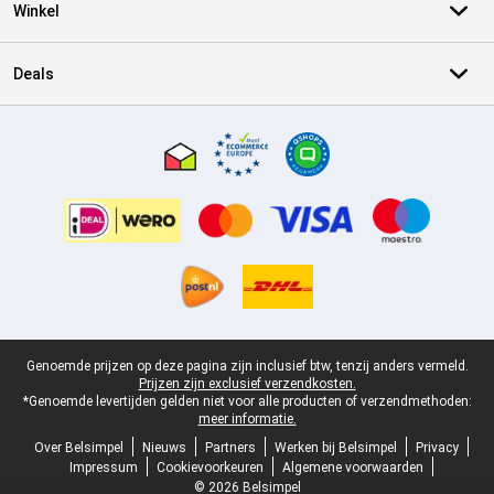
Winkel
Deals
Certificaten, betaalmethoden, bezorgingsdienst partners
Juridische voettekst
Genoemde prijzen op deze pagina zijn inclusief btw, tenzij anders vermeld.
Prijzen zijn exclusief verzendkosten.
*Genoemde levertijden gelden niet voor alle producten of verzendmethoden:
meer informatie.
Over Belsimpel
Nieuws
Partners
Werken bij Belsimpel
Privacy
Impressum
Cookievoorkeuren
Algemene voorwaarden
© 2026 Belsimpel