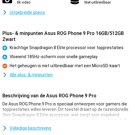
8k video
Niet-uitbreidbaar
Uitgebreide specs
Plus- & minpunten Asus ROG Phone 9 Pro 16GB/512GB
Zwart
Krachtige Snapdragon 8 Elite processor voor topprestaties
Pluspunt
Vloeiend 185Hz-scherm voor snelle gameplay
Pluspunt
Het geheugen is niet uitbreidbaar met een MicroSD-kaart
Minpunt
Alle plus- & minpunten
Beschrijving van de Asus ROG Phone 9 Pro
De Asus ROG Phone 9 Pro is speciaal ontworpen voor gamers die
topprestaties willen leveren. Dit toestel draait op de razendsnelle
3nm Snapdragon 8 Elite-processor, wat zorgt voor ongekend
vloeiende gameplay en naadloze multitasking. Het krachtige 6,78-
inch AMOLED-scherm met een verversingssnelheid tot 185Hz
Volledige beschrijving
zorgt voor haarscherpe beelden. Dankzij de opslagcapaciteit en