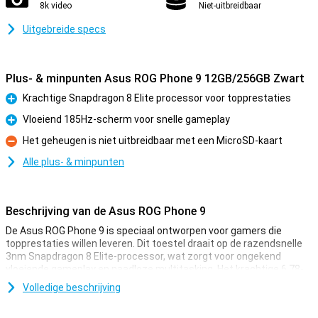
8k video
Niet-uitbreidbaar
Uitgebreide specs
Plus- & minpunten Asus ROG Phone 9 12GB/256GB Zwart
Krachtige Snapdragon 8 Elite processor voor topprestaties
Pluspunt
Vloeiend 185Hz-scherm voor snelle gameplay
Pluspunt
Het geheugen is niet uitbreidbaar met een MicroSD-kaart
Minpunt
Alle plus- & minpunten
Beschrijving van de Asus ROG Phone 9
De Asus ROG Phone 9 is speciaal ontworpen voor gamers die
topprestaties willen leveren. Dit toestel draait op de razendsnelle
3nm Snapdragon 8 Elite-processor, wat zorgt voor ongekend
vloeiende gameplay en naadloze multitasking. Het krachtige 6,78-
inch AMOLED-scherm met een verversingssnelheid tot 185Hz
Volledige beschrijving
zorgt voor haarscherpe beelden. Met genoeg opslagcapaciteit en
RAM heb je meer dan genoeg ruimte en kracht om je favoriete