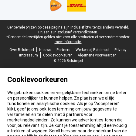
Juridische voettekst
Genoemde prijzen op deze pagina zijn inclusief btw, tenzij anders vermeld.
Prijzen zijn exclusief verzendkosten.
*Genoemde levertijden gelden niet voor alle producten of verzendmethoden:
meer informatie.
Over Belsimpel
Nieuws
Partners
Werken bij Belsimpel
Privacy
Impressum
Cookievoorkeuren
Algemene voorwaarden
© 2026 Belsimpel
Cookievoorkeuren
We gebruiken cookies en vergelijkbare technieken om je beter
en persoonlijker te kunnen helpen. Zo plaatsen we altijd
functionele en analytische cookies. Als je op “Accepteren”
klikt, geef je ons ook toestemming om jouw gegevens te
verzamelen en te delen met 3 partners voor
marketingdoeleinden. Zo kunnen we advertenties tonen die
voor jou relevant zijn. Je kunt je toestemming altijd eenvoudig
intrekken of wijzigen. Scroll hiervoor naar de onderkant van de