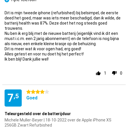
Pluspunt
Dit is mijn tweede iphone (refurbished) bij belsimpel, de eerste
deed het goed, maar was iets meer beschadigd, dan ik wilde, de
batterij health was 87%. Deze doet het nog steeds goed
trouwens.
Nu ben ik erg blij met de nieuwe batterij (eigenlijk vind ik dit een
must i.c.m. een 2 jarig abonnement) en de telefoon is nog bijna
als nieuw, een enkele kleine krasje op de behuizing.
Dit is meer wat ik voor ogen had, erg goed!
Alles getest en voor nu doet hij het perfect!
Ik ben blij! Dank jullie wel!
1
0
4 sterren
7
,5
Goed
Teleurgesteld over de batterijduur
Michele Muller-Beyer | 18-10-2022 over de Apple iPhone XS
256GB Zwart Refurbished