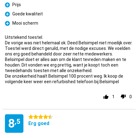
Prijs
Pluspunt
Goede kwaliteit
Pluspunt
Mooi scherm
Pluspunt
Uitstekend toestel.
De vorige was niet helemaal ok. Deed Belsimpel niet moeilijk over.
Toestel werd direct geruild, met de nodige excuses. We voelden
ons erg goed behandeld door zeer nette medewerkers.
Belsimpel doet er alles aan om de klant tevreden maken en te
houden. Dit vonden we erg prettig, want je koopt toch een
tweedehands toesten met alle onzekerheid.
Die onzekerheid haalt Belsimpel 100 procent weg. Ik koop de
volgende keer weer een refurbished telefoon bij Belsimpel
1
0
4.5 sterren
8
,5
Erg goed