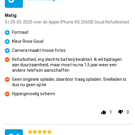
Matig
S | 29-05-2025 over de Apple iPhone XS 256GB Goud Refurbished
Formaat
Pluspunt
Kleur Rose Goud
Pluspunt
Camera maakt mooie fotos
Pluspunt
Refurbished, erg slechte batterij kwaliteit. Ik wil bijdragen
aan duurzaamheid, maar moet nu na 1,5 jaar weer een
Minpunt
andere telefoon aanschaffen
Geen originele oplader, daardoor traag opladen. Snelladen is
dus nu geen optie
Minpunt
Hypergevoelig scherm
Minpunt
1
0
5 sterren