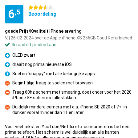
3.5 sterren
6
,5
Beoordeling
goede Prijs/Kwaliteit iPhone ervaring
V. | 26-02-2024 over de Apple iPhone XS 256GB Goud Refurbished
Ik raad dit product aan
OLED zwart
Pluspunt
draait nog prima nieuwste iOS
Pluspunt
Snel en "snappy" met alle belangrijke apps
Pluspunt
Begint tikje traag te voelen met browsen
Minpunt
Traag 60hz scherm met smearing, doet onder voor het 2020
iPhone SE scherm in alle vlakken
Minpunt
Duidelijk mindere camera met o.a. iPhone SE 2020 of 7+, in
donker vooral minder dan 11 en later
Minpunt
Voor veel tekst en YouTube/Netflix etc. consumeren is het een
prima telefoon. Het scherm is wel duidelijk aan alle kanten
ingehaald, OLED is alleen noemenswaardig voor de