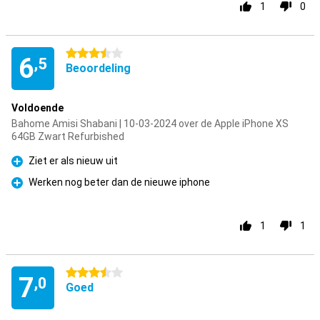
1
0
3.5 sterren
6
,5
Beoordeling
Voldoende
Bahome Amisi Shabani | 10-03-2024 over de Apple iPhone XS
64GB Zwart Refurbished
Ziet er als nieuw uit
Pluspunt
Werken nog beter dan de nieuwe iphone
Pluspunt
1
1
3.5 sterren
7
,0
Goed