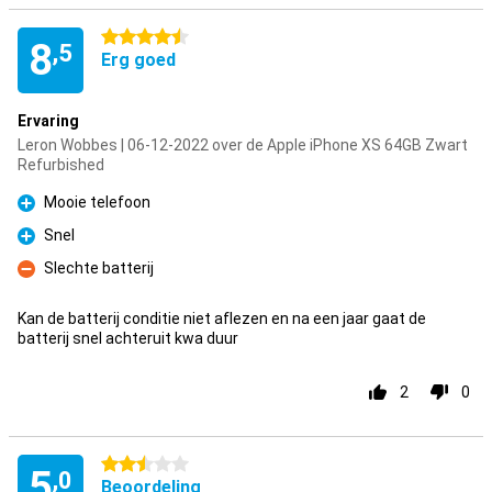
4.5 sterren
8
,5
Erg goed
Ervaring
Leron Wobbes | 06-12-2022 over de Apple iPhone XS 64GB Zwart
Refurbished
Mooie telefoon
Pluspunt
Snel
Pluspunt
Slechte batterij
Minpunt
Kan de batterij conditie niet aflezen en na een jaar gaat de
batterij snel achteruit kwa duur
2
0
2.5 sterren
5
,0
Beoordeling