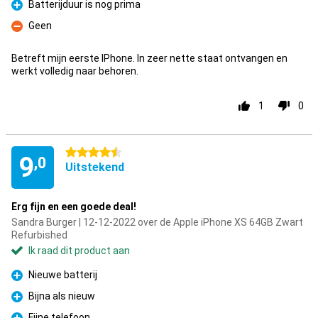
Batterijduur is nog prima
Pluspunt
Geen
Minpunt
Betreft mijn eerste IPhone. In zeer nette staat ontvangen en
werkt volledig naar behoren.
1
0
4.5 sterren
9
,0
Uitstekend
Erg fijn en een goede deal!
Sandra Burger | 12-12-2022 over de Apple iPhone XS 64GB Zwart
Refurbished
Ik raad dit product aan
Nieuwe batterij
Pluspunt
Bijna als nieuw
Pluspunt
Fijne telefoon