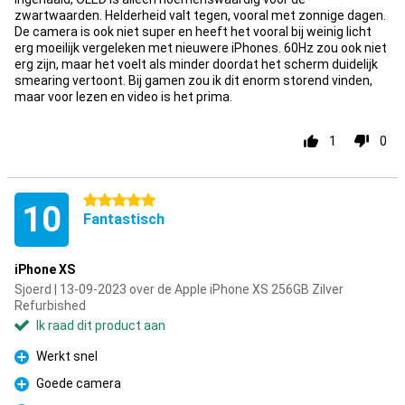
zwartwaarden. Helderheid valt tegen, vooral met zonnige dagen.
De camera is ook niet super en heeft het vooral bij weinig licht
erg moeilijk vergeleken met nieuwere iPhones. 60Hz zou ook niet
erg zijn, maar het voelt als minder doordat het scherm duidelijk
smearing vertoont. Bij gamen zou ik dit enorm storend vinden,
maar voor lezen en video is het prima.
1
0
5 sterren
10
Fantastisch
iPhone XS
Sjoerd | 13-09-2023 over de Apple iPhone XS 256GB Zilver
Refurbished
Ik raad dit product aan
Werkt snel
Pluspunt
Goede camera
Pluspunt