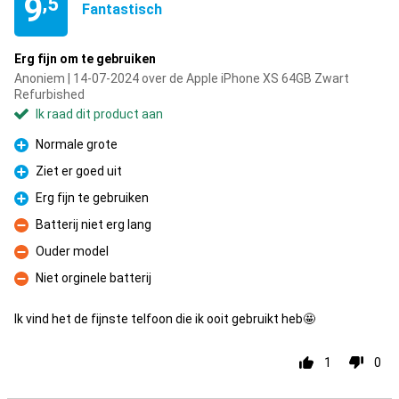
9
,5
Fantastisch
Erg fijn om te gebruiken
Anoniem | 14-07-2024 over de Apple iPhone XS 64GB Zwart
Refurbished
Ik raad dit product aan
Normale grote
Pluspunt
Ziet er goed uit
Pluspunt
Erg fijn te gebruiken
Pluspunt
Batterij niet erg lang
Minpunt
Ouder model
Minpunt
Niet orginele batterij
Minpunt
Ik vind het de fijnste telfoon die ik ooit gebruikt heb🤩
1
0