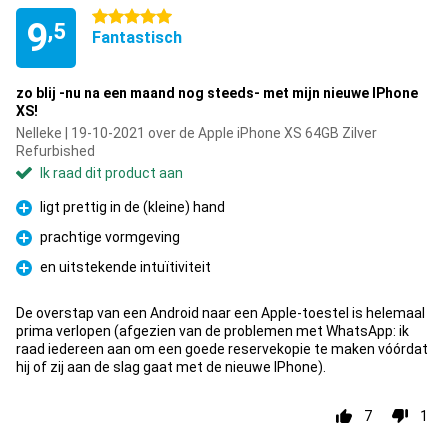
5 sterren
9
,5
Fantastisch
zo blij -nu na een maand nog steeds- met mijn nieuwe IPhone
XS!
Nelleke | 19-10-2021 over de Apple iPhone XS 64GB Zilver
Refurbished
Ik raad dit product aan
ligt prettig in de (kleine) hand
Pluspunt
prachtige vormgeving
Pluspunt
en uitstekende intuïtiviteit
Pluspunt
De overstap van een Android naar een Apple-toestel is helemaal
prima verlopen (afgezien van de problemen met WhatsApp: ik
raad iedereen aan om een goede reservekopie te maken vóórdat
hij of zij aan de slag gaat met de nieuwe IPhone).
7
1