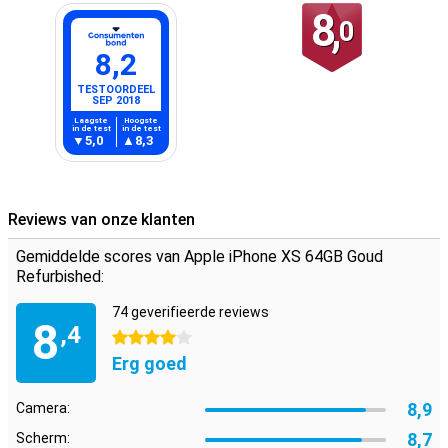
8,
0
8,2
TESTOORDEEL
SEP 2018
Laagste
Hoogste
in de test
in de test
5,0
8,3
Reviews van onze klanten
Gemiddelde scores van Apple iPhone XS 64GB Goud
Refurbished:
74 geverifieerde reviews
8
,4
4 sterren
Erg goed
8,9
Camera:
8,7
Scherm: