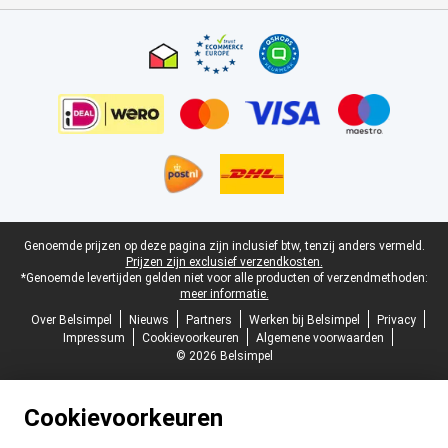
Certificaten, betaalmethoden, bezorgingsdienst partners
Juridische voettekst
Genoemde prijzen op deze pagina zijn inclusief btw, tenzij anders vermeld.
Prijzen zijn exclusief verzendkosten.
*Genoemde levertijden gelden niet voor alle producten of verzendmethoden:
meer informatie.
Over Belsimpel
Nieuws
Partners
Werken bij Belsimpel
Privacy
Impressum
Cookievoorkeuren
Algemene voorwaarden
© 2026 Belsimpel
Cookievoorkeuren