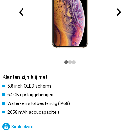
Klanten zijn blij met:
5.8 inch OLED scherm
64 GB opslaggeheugen
Water- en stofbestendig (IP68)
2658 mAh accucapaciteit
Simlockvrij