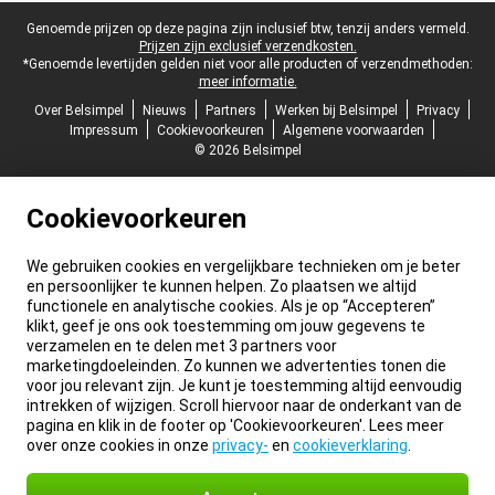
Juridische voettekst
Genoemde prijzen op deze pagina zijn inclusief btw, tenzij anders vermeld.
Prijzen zijn exclusief verzendkosten.
*Genoemde levertijden gelden niet voor alle producten of verzendmethoden:
meer informatie.
Over Belsimpel
Nieuws
Partners
Werken bij Belsimpel
Privacy
Impressum
Cookievoorkeuren
Algemene voorwaarden
© 2026 Belsimpel
Cookievoorkeuren
We gebruiken cookies en vergelijkbare technieken om je beter
en persoonlijker te kunnen helpen. Zo plaatsen we altijd
functionele en analytische cookies. Als je op “Accepteren”
klikt, geef je ons ook toestemming om jouw gegevens te
verzamelen en te delen met 3 partners voor
marketingdoeleinden. Zo kunnen we advertenties tonen die
voor jou relevant zijn. Je kunt je toestemming altijd eenvoudig
intrekken of wijzigen. Scroll hiervoor naar de onderkant van de
pagina en klik in de footer op 'Cookievoorkeuren'. Lees meer
over onze cookies in onze
privacy-
en
cookieverklaring
.