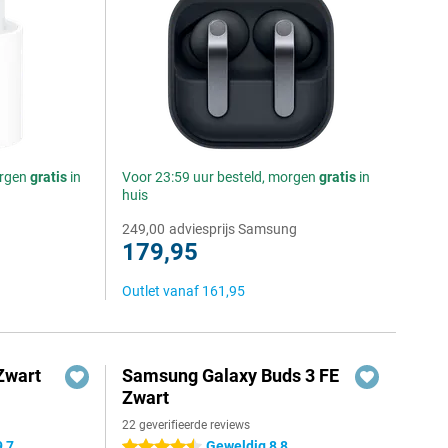
orgen
gratis
in
Voor 23:59 uur besteld, morgen
gratis
in
huis
249,00
adviesprijs Samsung
179,95
Outlet vanaf
161,95
Zwart
Samsung Galaxy Buds 3 FE
Zwart
22 geverifieerde reviews
9,7
Geweldig 8,8
4.5 sterren