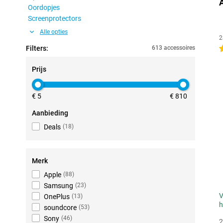
Oordopjes
Screenprotectors
Alle opties
2
Filters:
613 accessoires
4
Prijs
€ 5
€ 810
Aanbieding
Deals
(
18
)
Merk
Apple
(
88
)
Samsung
(
23
)
V
OnePlus
(
13
)
h
soundcore
(
53
)
Sony
(
46
)
2