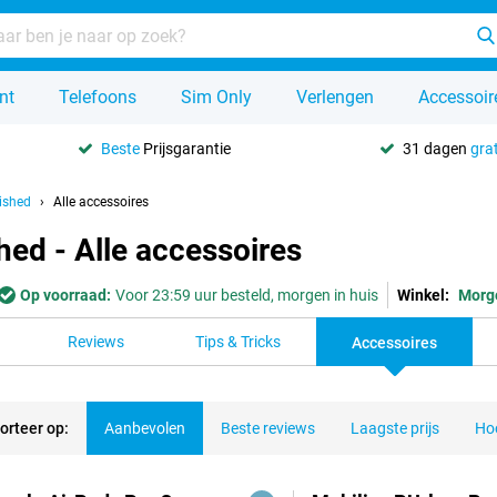
nt
Telefoons
Sim Only
Verlengen
Accessoir
Beste
Prijsgarantie
31 dagen
grat
ished
Alle accessoires
ed - Alle accessoires
Op voorraad:
Voor 23:59 uur besteld, morgen in huis
Winkel:
Morg
Reviews
Tips & Tricks
Accessoires
orteer op:
Aanbevolen
Beste reviews
Laagste prijs
Hoo
ducten