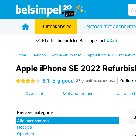
Buitenkansjes
Telefoon met abonneme
Klanten beoordelen Belsimpel met
4.4/5
Home
Telefoon
Apple-Refurbished
Apple iPhone SE 2022 Refurb
Apple iPhone SE 2022 Refurbish
8,1
Erg goed
Online:
4 sterren
33 geverifieerde reviews
Overzicht
Met abonnement
Los toestel
Kies een categorie:
S
Alle accessoires
Hoesjes
Pro
Opladers