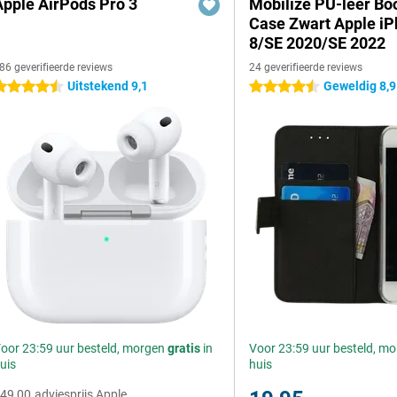
Apple AirPods Pro 3
Mobilize PU-leer Bo
Case Zwart Apple i
8/SE 2020/SE 2022
86 geverifieerde reviews
24 geverifieerde reviews
Uitstekend 9,1
Geweldig 8,9
.5 sterren
4.5 sterren
oor 23:59 uur besteld, morgen
gratis
in
Voor 23:59 uur besteld, m
uis
huis
49,00
adviesprijs Apple