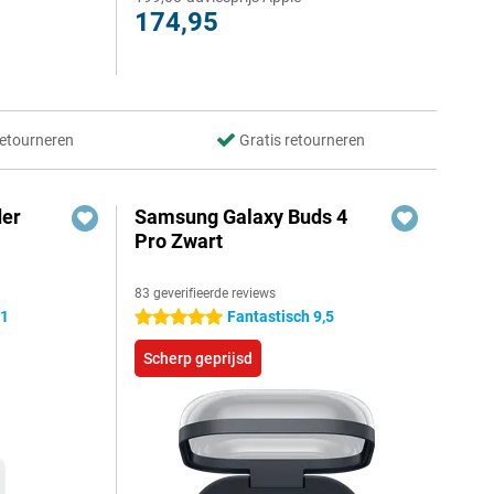
174,95
retourneren
Gratis retourneren
der
Samsung Galaxy Buds 4
Pro Zwart
83 geverifieerde reviews
,1
Fantastisch 9,5
5 sterren
Scherp geprijsd