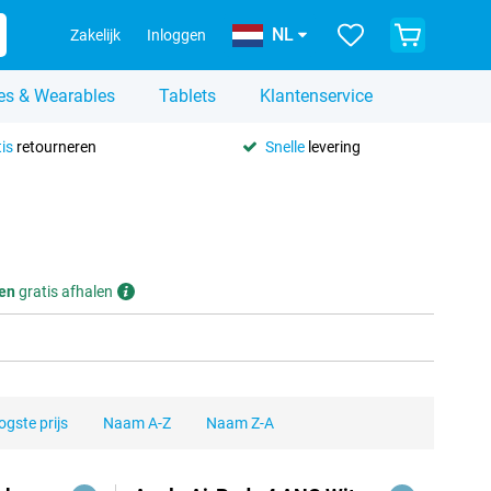
NL
Zakelijk
Inloggen
es & Wearables
Tablets
Klantenservice
is
retourneren
Snelle
levering
en
gratis afhalen
gste prijs
Naam A-Z
Naam Z-A