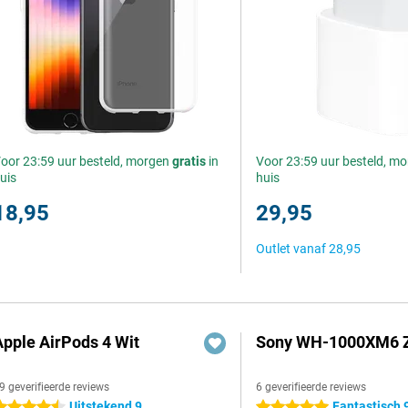
oor 23:59 uur besteld, morgen
gratis
in
Voor 23:59 uur besteld, m
uis
huis
18,95
29,95
Outlet vanaf
28,95
Apple AirPods 4 Wit
Sony WH-1000XM6 
9 geverifieerde reviews
6 geverifieerde reviews
Uitstekend 9
Fantastisch 
.5 sterren
5 sterren