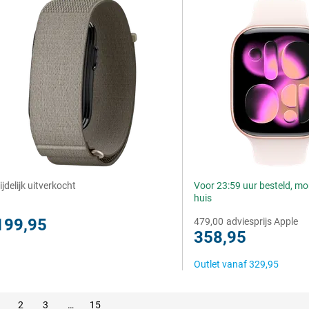
ijdelijk uitverkocht
Voor 23:59 uur besteld, m
huis
199,95
479,00
adviesprijs Apple
358,95
Outlet vanaf
329,95
2
3
…
15