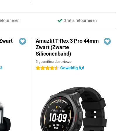
retourneren
Gratis retourneren
Zwart
Amazfit T-Rex 3 Pro 44mm
Zwart (Zwarte
Siliconenband)
5 geverifieerde reviews
,3
Geweldig 8,6
4.5 sterren