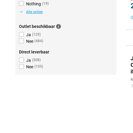
Nothing
(
19
)
Alle opties
O
Outlet beschikbaar
Ja
(
129
)
Nee
(
484
)
Direct leverbaar
Ja
(
508
)
Nee
(
105
)
N
0