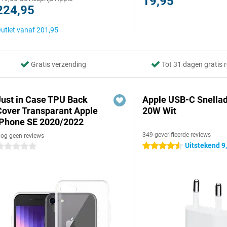
19,95
224,95
utlet vanaf
201,95
Gratis verzending
Tot 31 dagen gratis 
Just in Case TPU Back
Apple USB-C Snella
Cover Transparant Apple
20W Wit
iPhone SE 2020/2022
349 geverifieerde reviews
og geen reviews
Uitstekend 9
4.5 sterren
 sterren