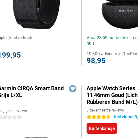
ijdelijk uitverkocht
Voor 23:59 uur besteld, m
huis
199,95
199,00
adviesprijs OnePlu
98,95
Garmin CIRQA Smart Band
Apple Watch Series
rijs L/XL
11 46mm Goud (Lich
Rubberen Band M/L)
3 geverifieerde reviews
og geen reviews
Uitstekend 9
4.5 sterren
 sterren
Buitenkansje