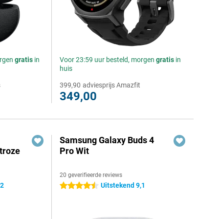
orgen
gratis
in
Voor 23:59 uur besteld, morgen
gratis
in
huis
s
399,90
adviesprijs Amazfit
349,00
Samsung Galaxy Buds 4
troze
Pro Wit
20 geverifieerde reviews
,2
Uitstekend 9,1
4.5 sterren