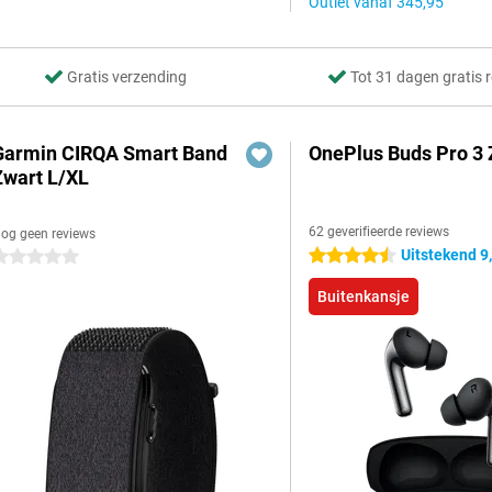
Outlet vanaf
345,95
Gratis verzending
Tot 31 dagen gratis 
Garmin CIRQA Smart Band
OnePlus Buds Pro 3 
Zwart L/XL
62 geverifieerde reviews
og geen reviews
Uitstekend 9
4.5 sterren
 sterren
Buitenkansje