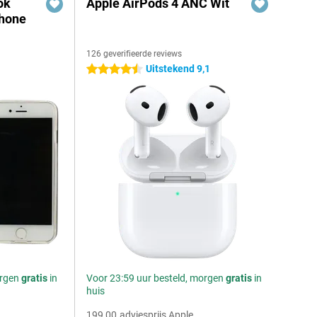
ok
Apple AirPods 4 ANC Wit
Phone
126 geverifieerde reviews
Uitstekend 9,1
4.5 sterren
orgen
gratis
in
Voor 23:59 uur besteld, morgen
gratis
in
huis
199,00
adviesprijs Apple