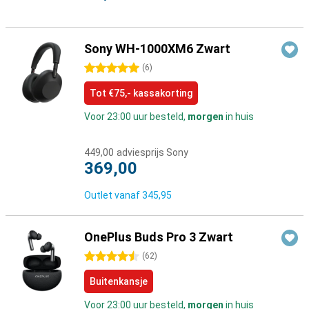
Sony WH-1000XM6 Zwart
5 sterren
(
6
)
Tot €75,- kassakorting
Voor 23:00 uur besteld,
morgen
in huis
449,00
adviesprijs Sony
369,00
Outlet vanaf
345,95
OnePlus Buds Pro 3 Zwart
4.5 sterren
(
62
)
Buitenkansje
Voor 23:00 uur besteld,
morgen
in huis