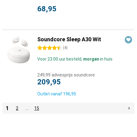
68,95
Soundcore Sleep A30 Wit
4.5 sterren
(
4
)
Voor 23:00 uur besteld,
morgen
in huis
249,99
adviesprijs soundcore
209,95
Outlet vanaf
196,95
1
2
…
15