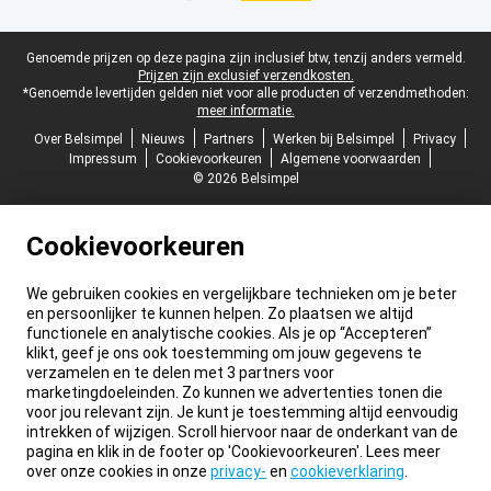
Juridische voettekst
Genoemde prijzen op deze pagina zijn inclusief btw, tenzij anders vermeld.
Prijzen zijn exclusief verzendkosten.
*Genoemde levertijden gelden niet voor alle producten of verzendmethoden:
meer informatie.
Over Belsimpel
Nieuws
Partners
Werken bij Belsimpel
Privacy
Impressum
Cookievoorkeuren
Algemene voorwaarden
© 2026 Belsimpel
Cookievoorkeuren
We gebruiken cookies en vergelijkbare technieken om je beter
en persoonlijker te kunnen helpen. Zo plaatsen we altijd
functionele en analytische cookies. Als je op “Accepteren”
klikt, geef je ons ook toestemming om jouw gegevens te
verzamelen en te delen met 3 partners voor
marketingdoeleinden. Zo kunnen we advertenties tonen die
voor jou relevant zijn. Je kunt je toestemming altijd eenvoudig
intrekken of wijzigen. Scroll hiervoor naar de onderkant van de
pagina en klik in de footer op 'Cookievoorkeuren'. Lees meer
over onze cookies in onze
privacy-
en
cookieverklaring
.