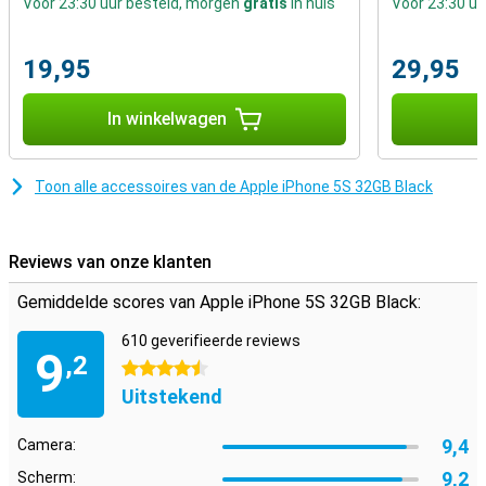
Voor 23:30 uur besteld, morgen
gratis
in huis
Voor 23:30 u
materialen in combinatie met een zeer strak ontwerp heeft je
telefoon ook een zeer premium uitstraling.
19,95
29,95
iOS: volledig geoptimaliseerd
Elke iPhone draait op iOS, het mobiele besturingssysteem van
In winkelwagen
I
Apple. Doordat Apple zowel de software als de hardware zelf
ontwerpt zijn beide volledig op elkaar afgestemd. Hierdoor werkt
alles zeer efficiënt. Je iPhone is dus zeer prettig in gebruik!
Toon alle accessoires van de Apple iPhone 5S 32GB Black
Reviews van onze klanten
Gemiddelde scores van Apple iPhone 5S 32GB Black:
610 geverifieerde reviews
9
,2
4.5 sterren
Uitstekend
9,4
Camera:
9,2
Scherm: