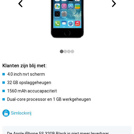
Klanten zijn blij met:
4.0 inch nvt scherm
32 GB opslaggeheugen
1560 mAh accucapaciteit
Dual-core processor en 1 GB werkgeheugen
Simlockvrij
De Apple iPhone 5S 32GB Black is niet meer leverbaar.