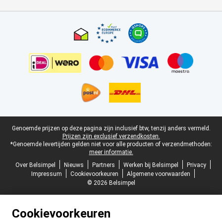
Certificaten, betaalmethoden, bezorgingsdienst partners
Juridische voettekst
Genoemde prijzen op deze pagina zijn inclusief btw, tenzij anders vermeld.
Prijzen zijn exclusief verzendkosten.
*Genoemde levertijden gelden niet voor alle producten of verzendmethoden:
meer informatie.
Over Belsimpel
Nieuws
Partners
Werken bij Belsimpel
Privacy
Impressum
Cookievoorkeuren
Algemene voorwaarden
© 2026 Belsimpel
Cookievoorkeuren