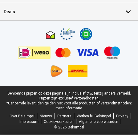
Deals
Certificaten, betaalmethoden, bezorgingsdienst partners
Juridische voettekst
Genoemde prijzen op deze pagina zijn inclusief btw, tenzij anders vermeld.
Prijzen zijn exclusief verzendkosten.
*Genoemde levertijden gelden niet voor alle producten of verzendmethoden:
meer informatie.
Over Belsimpel
Nieuws
Partners
Werken bij Belsimpel
Privacy
Impressum
Cookievoorkeuren
Algemene voorwaarden
© 2026 Belsimpel