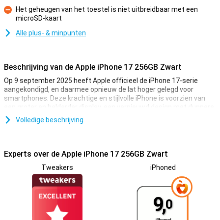
Pluspunt
Het geheugen van het toestel is niet uitbreidbaar met een
microSD-kaart
Minpunt
Alle plus- & minpunten
Beschrijving van de Apple iPhone 17 256GB Zwart
Op 9 september 2025 heeft Apple officieel de iPhone 17-serie
aangekondigd, en daarmee opnieuw de lat hoger gelegd voor
smartphones. Deze krachtige en stijlvolle iPhone is voorzien van
een groter en helderder display, een vernieuwd design met dunnere
schermranden en de supersnelle A19-chip. Dankzij de verbeterde
Volledige beschrijving
48MP-camera, slimme functies via Apple Intelligence en het
nieuwe iOS 26-besturingssysteem is de Apple iPhone 17 256GB
Zwart ideaal voor alles wat jij dagelijks doet: van haarscherpe foto’s
maken tot soepel gamen en multitasken. Ook op het gebied van
Experts over de Apple iPhone 17 256GB Zwart
batterijduur zijn er flinke stappen gezet. Kortom, met de iPhone 17
Tweakers
iPhoned
haal je een toekomstbestendige en premium smartphone in huis
die klaar is voor alles.
9,
Haarscherp display met ProMotion
0
Het scherm van de iPhone 17 is prachtig om naar te kijken. Je kijkt
op een 6.3-inch Super Retina XDR-display met een haarscherpe