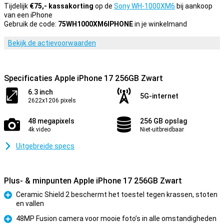
Tijdelijk
€75,- kassakorting
op de
Sony WH-1000XM6
bij aankoop
van een iPhone
Gebruik de code:
75WH1000XM6IPHONE
in je winkelmand
Bekijk de actievoorwaarden
Specificaties Apple iPhone 17 256GB Zwart
6.3 inch
5G-internet
2622x1206 pixels
48 megapixels
256 GB opslag
4k video
Niet-uitbreidbaar
Uitgebreide specs
Plus- & minpunten Apple iPhone 17 256GB Zwart
Ceramic Shield 2 beschermt het toestel tegen krassen, stoten
en vallen
Pluspunt
48MP Fusion camera voor mooie foto’s in alle omstandigheden