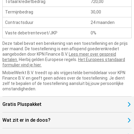
Totaal kredietbedrag
720,00
De iPhone 17 is klaar voor jouw toekomst
Termijnbedrag
30,00
De iPhone 17 is niet zomaar een upgrade, maar een toestel dat
echt vooruitkijkt. Dankzij de krachtige A19-chip en ondersteuning
Contractsduur
24 maanden
voor Apple Intelligence is dit toestel voorbereid op de slimme
functies van morgen. Het nieuwe 48MP Dual Fusion-
Vaste debetrentevoet/JKP
0%
camerasysteem en de 18MP Center Stage-frontcamera tillen
fotografie en video naar een hoger niveau. Voeg daar een grotere
Deze tabel bevat een berekening van een toestellening en de prijs
batterij met snelladen, een vernieuwd design met dunnere randen
per maand. De toestellening is een aflopend goederenkrediet
en iOS 26 bij, en je hebt een toestel dat in alles beter presteert dan
aangeboden door KPN Finance B.V.
Lees meer over gespreid
zijn voorgangers. De iPhone 17 combineert kracht, duurzaamheid
betalen.
Hierbij gelden Europese regels.
Het Europees standaard
en slimme innovaties, zodat jij er jarenlang op vooruit kunt.
formulier vind je hier.
MobielWerkt B.V. treedt op als vrijgestelde bemiddelaar voor KPN
Ontdek meer met de iPhone 17-serie
Finance B.V. en geeft geen advies over de toestellening. Je dient
De iPhone 17 is al een topper op zich, maar binnen de serie zijn er
zelf te bepalen of de toestellening aansluit bij jouw persoonlijke
nog meer modellen die aansluiten bij jouw wensen. Wil je een
omstandigheden.
dunner toestel? Bekijk dan de
iPhone Air
.. Ga je liever voor maximale
kracht en extra functies? Dan is de
iPhone 17 Pro
of de
iPhone 17
Pro Max
misschien iets voor jou. Elk model biedt unieke voordelen
Gratis Pluspakket
en maakt deel uit van Apple’s nieuwste generatie smartphones.
Wat zit er in de doos?