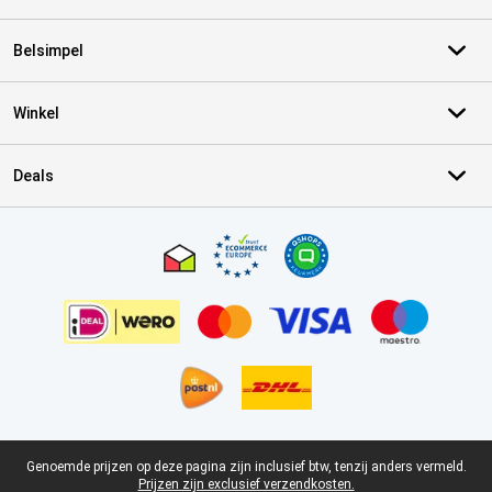
Belsimpel
Winkel
Deals
Certificaten, betaalmethoden, bezorgingsdienst partners
Juridische voettekst
Genoemde prijzen op deze pagina zijn inclusief btw, tenzij anders vermeld.
Prijzen zijn exclusief verzendkosten.