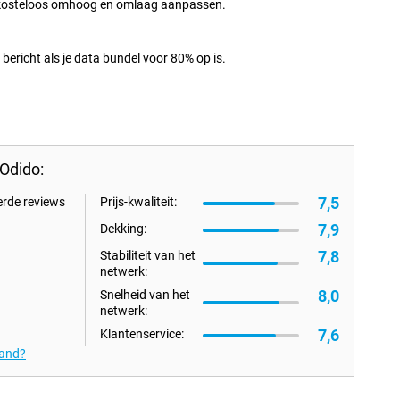
d kosteloos omhoog en omlaag aanpassen.
bericht als je data bundel voor 80% op is.
Odido:
7,5
erde reviews
Prijs-kwaliteit:
7,9
Dekking:
7,8
Stabiliteit van het
netwerk:
8,0
Snelheid van het
netwerk:
7,6
Klantenservice:
tand?