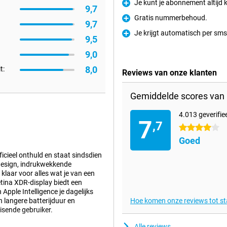
Je kunt je abonnement altij
9,7
Pluspunt
Gratis nummerbehoud.
9,7
Pluspunt
Je krijgt automatisch per sms 
9,5
Pluspunt
9,0
8,0
t:
Reviews van onze klanten
Gemiddelde scores van 
4.013 geverifie
7
,7
4 sterren
Goed
cieel onthuld en staat sindsdien
 design, indrukwekkende
klaar voor alles wat je van een
ina XDR-display biedt een
 Apple Intelligence je dagelijks
 langere batterijduur en
Hoe komen onze reviews tot s
eisende gebruiker.
Alle reviews