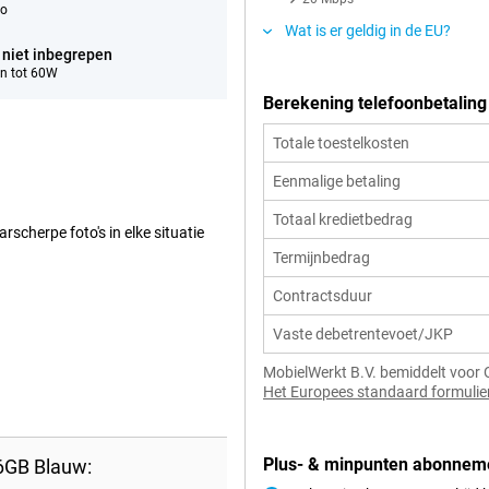
eo
Wat is er geldig in de EU?
 niet inbegrepen
n tot 60W
Berekening telefoonbetaling
Totale toestelkosten
Eenmalige betaling
Totaal kredietbedrag
cherpe foto's in elke situatie
Termijnbedrag
Contractsduur
Vaste debetrentevoet/JKP
MobielWerkt B.V. bemiddelt voor 
Het Europees standaard formulier 
Plus- & minpunten abonnem
6GB Blauw: