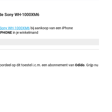
p de Sony WH-1000XM6
Sony WH-1000XM6
bij aankoop van een iPhone
IPHONE
in je winkelmand
oordeel op dit toestel i.c.m. een abonnement van
Odido
. Grijp nu