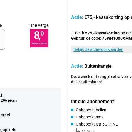
Actie:
€75,- kassakorting o
e
The Verge
8,
0
Tijdelijk
€75,- kassakorting
op de
Gebruik de code:
75WH1000XM6
VERGE SCORE
Bekijk de actievoorwaarden
Actie:
Buitenkansje
Deze week ontvang je extra veel v
deze buitenkans!
ch
206 pixels
Inhoud abonnement
Onbeperkt bellen
ternet
Onbeperkt sms
Onbeperkt GB 5G in NL
gapixels
20 Mbps