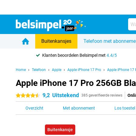
Buitenkansjes
Telefoon met abonneme
Klanten beoordelen Belsimpel met
4.4/5
Home
Telefoon
Apple
Apple iPhone 17 Pro
Apple iPhone 17
Apple iPhone 17 Pro 256GB Bl
9,2
Uitstekend
Onli
4.5 sterren
385 geverifieerde reviews
Overzicht
Met abonnement
Los toestel
Buitenkansje