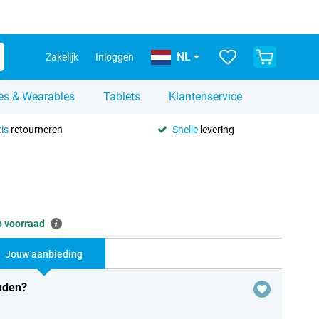
NL
Zakelijk
Inloggen
es & Wearables
Tablets
Klantenservice
is
retourneren
Snelle
levering
 voorraad
Jouw aanbieding
uden?