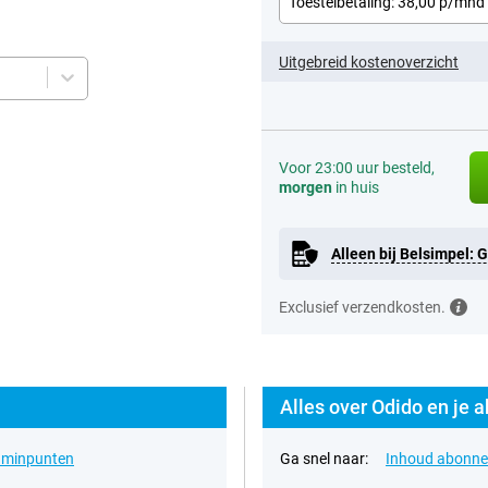
Toestelbetaling: 38,00 p/mnd
Uitgebreid kostenoverzicht
Voor 23:00 uur besteld,
morgen
in huis
Alleen bij Belsimpel: 
Exclusief verzendkosten.
Alles over Odido en je
& minpunten
Ga snel naar:
Inhoud abonn