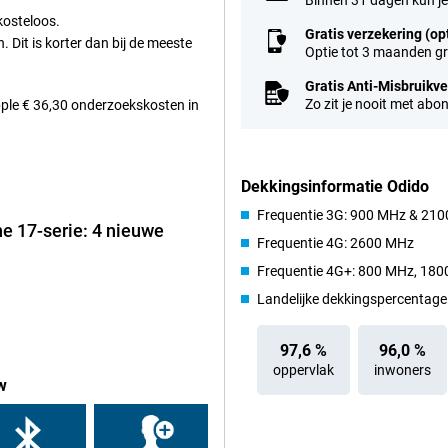
Binnen 31 dagen kun je
kosteloos.
Gratis verzekering (op
 Dit is korter dan bij de meeste
een nieuwe telelens, beschik je
Optie tot 3 maanden gra
n je broekzak. De 4x en 8x
Gratis Anti-Misbruikv
 vernieuwde Photonic Engine zorgt
Zo zit je nooit met abo
Apple € 36,30 onderzoekskosten in
 bij weinig licht. Voeg daar de
ndiger uit de verf.
Dekkingsinformatie Odido
rvoor dat jij altijd ideaal in
tisch naar de beste compositie,
Frequentie 3G: 900 MHz & 21
 tegelijk met de voor- en
ne 17-serie: 4 nieuwe
Frequentie 4G: 2600 MHz
ames heb je de tools van een
t, maar met een nog groter scherm
Frequentie 4G+: 800 MHz, 18
fanatieke fotografen en gamers die
Landelijke dekkingspercentage 
97,6 %
96,0 %
araten. Schakel bijvoorbeeld
oppervlak
inwoners
m je camera op afstand te
w
ncties. In combinatie met de
dsregeling en gepersonaliseerd
e ook bent.