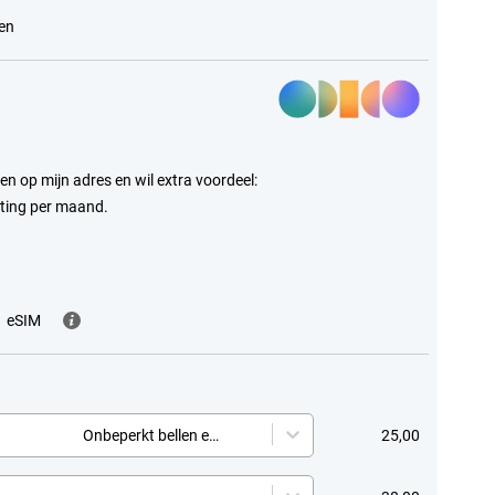
en
en op mijn adres en wil extra voordeel:
rting per maand.
eSIM
s
Onbeperkt bellen en sms
25,00