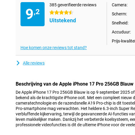
385 geverifieerde reviews
Camera:
9
,2
4.5 sterren
Scherm:
Uitstekend
Snelheid:
Accuduur:
Prijs-kwalitei
Hoe komen onze reviews tot stand?
Alle reviews
Beschrijving van de Apple iPhone 17 Pro 256GB Blauw
De Apple iPhone 17 Pro 256GB Blauw is op 9 september 2025 offi
bekend als de krachtigste iPhone ooit. Met een compleet nieuw
cameratechnologie en de razendsnelle A19 Pro-chip is dit toestel 
Pro-smartphone mag verwachten. Het heldere 6.3-inch Super Ret
verbluffende kijkervaring, terwijl de geavanceerde AI-functies van
leven makkelijker maken. Dankzij het verbeterde koelsysteem, een
professionele videofuncties is dit de ultieme iPhone voor de veel