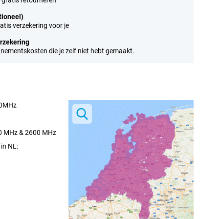
 gratis retourneren
tioneel)
tis verzekering voor je
erzekering
nnementskosten die je zelf niet hebt gemaakt.
00MHz
00 MHz & 2600 MHz
in NL: