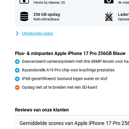
Versie bij release: 26
4k vid
256 GB opslag
Lader
Niet-uitbreidbaar
Oplade
Uitgebreide specs
Plus- & minpunten Apple iPhone 17 Pro 256GB Blauw
Geavanceerd camerasysteem met drie 48MP-lenzen voor haars
Pluspunt
Razendsnelle A19 Pro-chip voor krachtige prestaties
Pluspunt
IP68-gecertificeerd: bestand tegen water en stof
Pluspunt
Opslag niet uit te breiden met een SD-kaart
Minpunt
Reviews van onze klanten
Gemiddelde scores van Apple iPhone 17 Pro 25