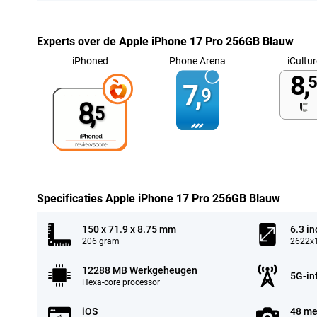
Experts over de Apple iPhone 17 Pro 256GB Blauw
iPhoned
Phone Arena
iCultur
8,
5
7,
9
8,
5
Specificaties Apple iPhone 17 Pro 256GB Blauw
150 x 71.9 x 8.75 mm
6.3 in
206 gram
2622x1
12288 MB Werkgeheugen
5G-in
Hexa-core processor
iOS
48 me