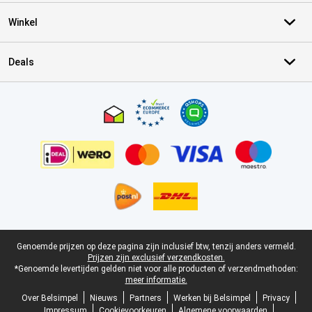
Winkel
Deals
Certificaten, betaalmethoden, bezorgingsdienst partners
Juridische voettekst
Genoemde prijzen op deze pagina zijn inclusief btw, tenzij anders vermeld.
Prijzen zijn exclusief verzendkosten.
*Genoemde levertijden gelden niet voor alle producten of verzendmethoden:
meer informatie.
Over Belsimpel
Nieuws
Partners
Werken bij Belsimpel
Privacy
Impressum
Cookievoorkeuren
Algemene voorwaarden