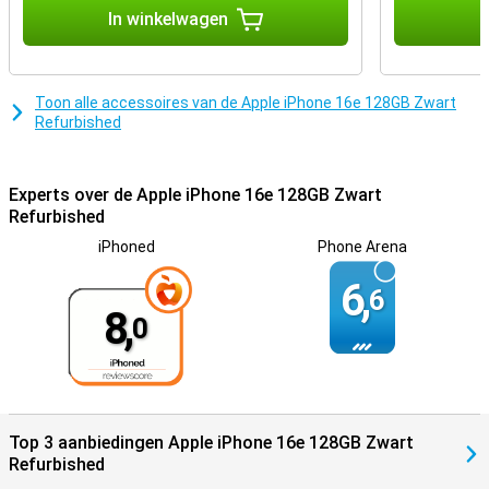
teksten schrijven, het vinden van foto’s, en het creëren van
In winkelwagen
I
herinneringen. Siri is slimmer dan voorheen en begrijpt context. In
combinatie met de Camera Control maak je met Apple Intelligence
de mooiste foto’s. Apple Intelligence draait op 100% hernieuwbare
energie en maakt jouw dagelijkse digitale leven nog slimmer en
efficiënter!
Toon alle accessoires van de Apple iPhone 16e 128GB Zwart
Refurbished
iOS 18: nog meer mogelijkheden
De iPhone 16e draait op iOS 18, dat boordevol nieuwe functies zit
om jouw smartphone-ervaring naar een hoger niveau te tillen. Zo
Experts over de Apple iPhone 16e 128GB Zwart
kun je je iPhone nog persoonlijker maken met verbeterde
Refurbished
aanpasbare widgets en een vernieuwd toegangsscherm. Ook de
iPhoned
Phone Arena
Berichten-app krijgt handige updates, zoals slimme reacties en
betere integratie met andere Apple-diensten. Daarnaast zet Apple
6,
met iOS 18 extra stappen op het gebied van privacy en veiligheid.
6
Met nieuwe versleutelingsopties en uitgebreidere app-
8,
0
machtigingen houd jij volledige controle over je gegevens. Dankzij
AI-gestuurde optimalisaties reageert je iPhone sneller en
efficiënter op je gebruik, waardoor alles soepeler aanvoelt.
De mobiele toekomst: iPhone 16e
Met de iPhone 16e zet Apple een nieuwe standaard op het gebied
Top 3 aanbiedingen Apple iPhone 16e 128GB Zwart
van betaalbare premium-smartphones. Van het krachtige design
Refurbished
tot de verbeterde prestaties en slimme AI-functionaliteiten, deze