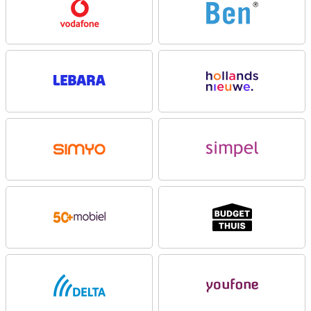
6.1-inch Super Retina XDR display. Dit scherm biedt scherpe
details, levendige kleuren en een uitstekende helderheid, zelfs bij
fel zonlicht. Dankzij de dunne randen blijft de iPhone 16e compact,
terwijl het een groot schermoppervlak behoudt. Of je nu door je
favoriete apps scrolt of films in HDR-kwaliteit bekijkt, het Super
Retina XDR-display ziet er altijd fantastisch uit.
Vernieuwd 48MP 2-in-1 camerasysteem
De iPhone 16e beschikt over een prachtige 48MP Fusion-camera
waarmee je haarscherpe beelden vastlegt, zelfs bij weinig licht.
Met de ingebouwde 2x telelens en verbeterde optische
beeldstabilisatie maak je moeiteloos professionele foto’s en
video's. Met de camera van de Apple iPhone 16e 128GB Wit
Refurbished heb je als het ware twee camera’s in één en kun je
inzoomen zonder kwaliteitsverlies. Wil je nog meer geavanceerde
camerafuncties? Kijk dan eens naar de Apple iPhone 16. Dit model
biedt extra mogelijkheden zoals verbeterde beeldverwerking en
meer opties voor creatieve fotografie, zodat je nog meer uit je
camera haalt.
Krachtige A18-chip
Apple heeft de iPhone 16e, net als de rest van de iPhone 16-serie,
uitgerust met de krachtige A18-chip. Deze processor kan