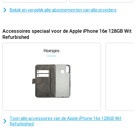
moeiteloos elke taak aan, van zware games tot geavanceerde AI-
opdrachten. Dankzij de geavanceerde Neural Engine werkt de
Bekijk en vergelijk alle abonnementen van alle providers
iPhone 16e sneller en slimmer, waardoor apps soepel draaien en
bewerkingen razendsnel gaan. Bovendien is de A18-chip
energiezuiniger, waardoor je batterij langer meegaat. Of je nu foto’s
bewerkt, video's streamt of multitaskt tussen verschillende apps,
Accessoires speciaal voor de Apple iPhone 16e 128GB Wit
de iPhone 16e blijft snel en vloeiend werken.
Refurbished
USB-C en lange batterijduur
Hoesjes
De Apple iPhone 16e 128GB Wit Refurbished is uitgerust met een
USB-C-poort, zodat je het toestel eenvoudig kunt opladen met
dezelfde kabel als veel andere apparaten. Daarnaast is de
batterijduur verder geoptimaliseerd, waardoor je langer kunt
genieten van je smartphone zonder je zorgen te maken over
opladen. Bij het afspelen van video’s gaat de batterij van de iPhone
16e tot wel 26 uur mee. Dat is tot 12 uur langer dan bij de iPhone
SE-modellen. Of je nu onderweg bent of je telefoon intensief
gebruikt, de iPhone 16e houdt het moeiteloos vol en past zich aan
jouw dagelijkse ritme aan.
Duurzaamheid en modern design
Toon alle accessoires van de Apple iPhone 16e 128GB Wit
Apple blijft zich inzetten voor duurzaamheid, en de iPhone 16e is
Refurbished
hier een goed voorbeeld van. Het toestel is deels vervaardigd uit
gerecyclede materialen en ontworpen om jarenlang mee te gaan.