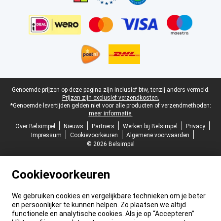
Juridische voettekst
Genoemde prijzen op deze pagina zijn inclusief btw, tenzij anders vermeld.
Prijzen zijn exclusief verzendkosten.
*Genoemde levertijden gelden niet voor alle producten of verzendmethoden:
meer informatie.
Over Belsimpel
Nieuws
Partners
Werken bij Belsimpel
Privacy
Impressum
Cookievoorkeuren
Algemene voorwaarden
© 2026 Belsimpel
Cookievoorkeuren
We gebruiken cookies en vergelijkbare technieken om je beter
en persoonlijker te kunnen helpen. Zo plaatsen we altijd
functionele en analytische cookies. Als je op “Accepteren”