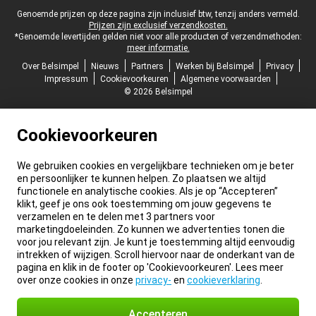
Juridische voettekst
Genoemde prijzen op deze pagina zijn inclusief btw, tenzij anders vermeld.
Prijzen zijn exclusief verzendkosten.
*Genoemde levertijden gelden niet voor alle producten of verzendmethoden:
meer informatie.
Over Belsimpel
Nieuws
Partners
Werken bij Belsimpel
Privacy
Impressum
Cookievoorkeuren
Algemene voorwaarden
© 2026 Belsimpel
Cookievoorkeuren
We gebruiken cookies en vergelijkbare technieken om je beter
en persoonlijker te kunnen helpen. Zo plaatsen we altijd
functionele en analytische cookies. Als je op “Accepteren”
klikt, geef je ons ook toestemming om jouw gegevens te
verzamelen en te delen met 3 partners voor
marketingdoeleinden. Zo kunnen we advertenties tonen die
voor jou relevant zijn. Je kunt je toestemming altijd eenvoudig
intrekken of wijzigen. Scroll hiervoor naar de onderkant van de
pagina en klik in de footer op 'Cookievoorkeuren'. Lees meer
over onze cookies in onze
privacy-
en
cookieverklaring
.
Accepteren